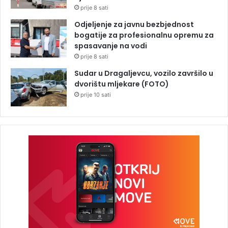
prije 8 sati
Odjeljenje za javnu bezbjednost
bogatije za profesionalnu opremu za
spasavanje na vodi
prije 8 sati
Sudar u Dragaljevcu, vozilo završilo u
dvorištu mljekare (FOTO)
prije 10 sati