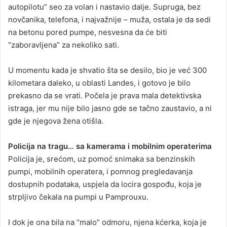
autopilotu” seo za volan i nastavio dalje. Supruga, bez
novčanika, telefona, i najvažnije – muža, ostala je da sedi
na betonu pored pumpe, nesvesna da će biti
“zaboravljena” za nekoliko sati.
U momentu kada je shvatio šta se desilo, bio je već 300
kilometara daleko, u oblasti Landes, i gotovo je bilo
prekasno da se vrati. Počela je prava mala detektivska
istraga, jer mu nije bilo jasno gde se tačno zaustavio, a ni
gde je njegova žena otišla.
Policija na tragu… sa kamerama i mobilnim operaterima
Policija je, srećom, uz pomoć snimaka sa benzinskih
pumpi, mobilnih operatera, i pomnog pregledavanja
dostupnih podataka, uspjela da locira gospođu, koja je
strpljivo čekala na pumpi u Pamprouxu.
I dok je ona bila na “malo” odmoru, njena kćerka, koja je