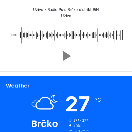
Uživo - Radio Puls Brčko distrikt BiH
Uživo
00:00
Weather
27
℃
Brčko
27º - 27º
49%
3.81 km/h