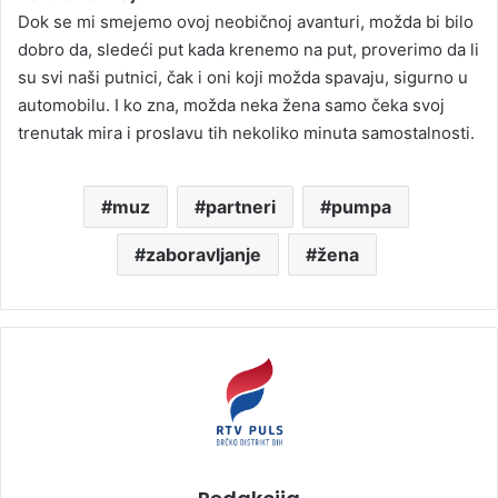
Dok se mi smejemo ovoj neobičnoj avanturi, možda bi bilo
dobro da, sledeći put kada krenemo na put, proverimo da li
su svi naši putnici, čak i oni koji možda spavaju, sigurno u
automobilu. I ko zna, možda neka žena samo čeka svoj
trenutak mira i proslavu tih nekoliko minuta samostalnosti.
muz
partneri
pumpa
zaboravljanje
žena