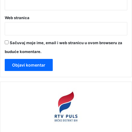
Web stranica
Sačuvaj moje ime, email i web stranicu u ovom browseru za
buduće komentare.