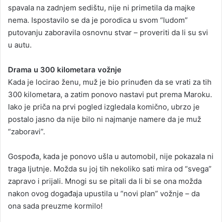
spavala na zadnjem sedištu, nije ni primetila da majke
nema. Ispostavilo se da je porodica u svom “ludom”
putovanju zaboravila osnovnu stvar – proveriti da li su svi
u autu.
Drama u 300 kilometara vožnje
Kada je locirao ženu, muž je bio prinuđen da se vrati za tih
300 kilometara, a zatim ponovo nastavi put prema Maroku.
Iako je priča na prvi pogled izgledala komično, ubrzo je
postalo jasno da nije bilo ni najmanje namere da je muž
“zaboravi”.
Gospođa, kada je ponovo ušla u automobil, nije pokazala ni
traga ljutnje. Možda su joj tih nekoliko sati mira od “svega”
zapravo i prijali. Mnogi su se pitali da li bi se ona možda
nakon ovog događaja upustila u “novi plan” vožnje – da
ona sada preuzme kormilo!