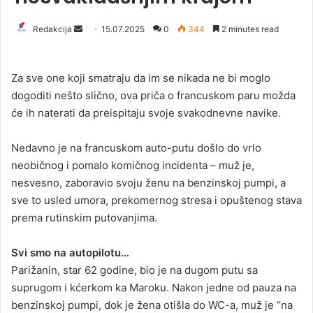
Redakcija
S
15.07.2025
0
344
2 minutes read
e
n
Za sve one koji smatraju da im se nikada ne bi moglo
d
dogoditi nešto slično, ova priča o francuskom paru možda
a
će ih naterati da preispitaju svoje svakodnevne navike.
n
e
Nedavno je na francuskom auto-putu došlo do vrlo
m
a
neobičnog i pomalo komičnog incidenta – muž je,
i
nesvesno, zaboravio svoju ženu na benzinskoj pumpi, a
l
sve to usled umora, prekomernog stresa i opuštenog stava
prema rutinskim putovanjima.
Svi smo na autopilotu…
Parižanin, star 62 godine, bio je na dugom putu sa
suprugom i kćerkom ka Maroku. Nakon jedne od pauza na
benzinskoj pumpi, dok je žena otišla do WC-a, muž je “na