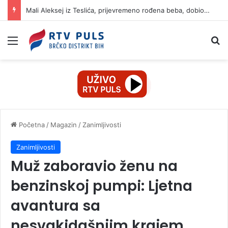
Mali Aleksej iz Teslića, prijevremeno rođena beba, dobio životnu bitku na UKC-u Srpske
Izbornik
Pr
Početna
/
Magazin
/
Zanimljivosti
Zanimljivosti
Muž zaboravio ženu na
benzinskoj pumpi: Ljetna
avantura sa
nesvakidašnjim krajem