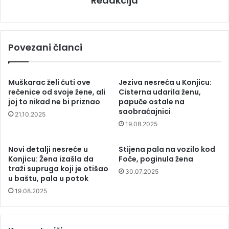
Redakcija
Povezani članci
Muškarac želi čuti ove
Jeziva nesreća u Konjicu:
rečenice od svoje žene, ali
Cisterna udarila ženu,
joj to nikad ne bi priznao
papuče ostale na
saobraćajnici
21.10.2025
19.08.2025
Novi detalji nesreće u
Stijena pala na vozilo kod
Konjicu: Žena izašla da
Foče, poginula žena
traži supruga koji je otišao
30.07.2025
u baštu, pala u potok
19.08.2025