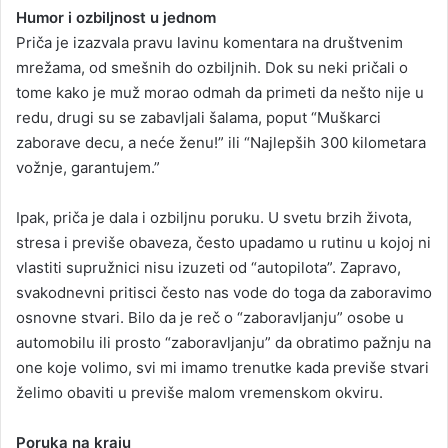
Humor i ozbiljnost u jednom
Priča je izazvala pravu lavinu komentara na društvenim
mrežama, od smešnih do ozbiljnih. Dok su neki pričali o
tome kako je muž morao odmah da primeti da nešto nije u
redu, drugi su se zabavljali šalama, poput “Muškarci
zaborave decu, a neće ženu!” ili “Najlepših 300 kilometara
vožnje, garantujem.”
Ipak, priča je dala i ozbiljnu poruku. U svetu brzih života,
stresa i previše obaveza, često upadamo u rutinu u kojoj ni
vlastiti supružnici nisu izuzeti od “autopilota”. Zapravo,
svakodnevni pritisci često nas vode do toga da zaboravimo
osnovne stvari. Bilo da je reč o “zaboravljanju” osobe u
automobilu ili prosto “zaboravljanju” da obratimo pažnju na
one koje volimo, svi mi imamo trenutke kada previše stvari
želimo obaviti u previše malom vremenskom okviru.
Poruka na kraju