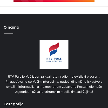
O nama
RTV Puls je Vaš izbor za kvalitetan radio i televizijski program.
Prilagođavamo se Vašim interesima, nudeći dinamično iskustvo s
svježim informacijama i raznovrsnom zabavom. Postani dio naše
zajednice i uživaj u vrhunskim medijskim sadržajima!
Kategorije