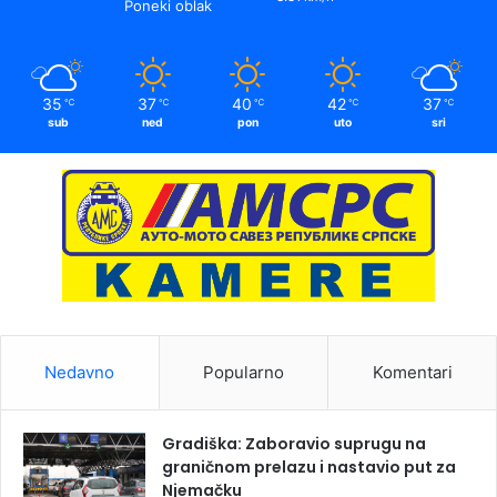
Poneki oblak
35
37
40
42
37
℃
℃
℃
℃
℃
sub
ned
pon
uto
sri
Nedavno
Popularno
Komentari
Gradiška: Zaboravio suprugu na
graničnom prelazu i nastavio put za
Njemačku