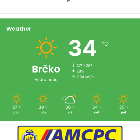
Weather
34
℃
Brčko
37º - 25º
28%
2.94 km/h
Vedro nebo
37
39
36
34
35
℃
℃
℃
℃
℃
pon
uto
sri
čet
pet