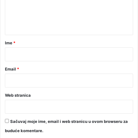
e
n
t
a
r
Ime
*
*
Email
*
Web stranica
Sačuvaj moje ime, email i web stranicu u ovom browseru za
buduće komentare.