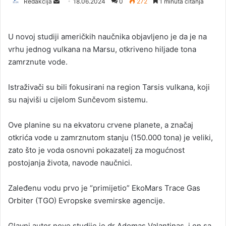
Redakcija
S
18.06.2024
0
272
1 minuta čitanja
e
n
U novoj studiji američkih naučnika objavljeno je da je na
d
vrhu jednog vulkana na Marsu, otkriveno hiljade tona
a
zamrznute vode.
n
e
Istraživači su bili fokusirani na region Tarsis vulkana, koji
m
a
su najviši u cijelom Sunčevom sistemu.
i
l
Ove planine su na ekvatoru crvene planete, a značaj
otkrića vode u zamrznutom stanju (150.000 tona) je veliki,
zato što je voda osnovni pokazatelj za mogućnost
postojanja života, navode naučnici.
Zaleđenu vodu prvo je “primijetio” EkoMars Trace Gas
Orbiter (TGO) Evropske svemirske agencije.
Glavni autor nove studije je dr Adomas Valantinas, i on sa