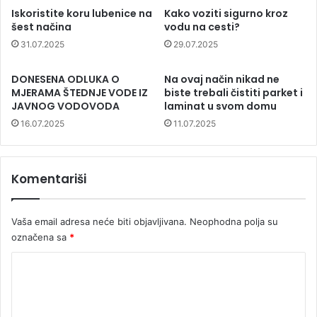
Iskoristite koru lubenice na
Kako voziti sigurno kroz
šest načina
vodu na cesti?
31.07.2025
29.07.2025
DONESENA ODLUKA O
Na ovaj način nikad ne
MJERAMA ŠTEDNJE VODE IZ
biste trebali čistiti parket i
JAVNOG VODOVODA
laminat u svom domu
16.07.2025
11.07.2025
Komentariši
Vaša email adresa neće biti objavljivana.
Neophodna polja su
označena sa
*
K
o
m