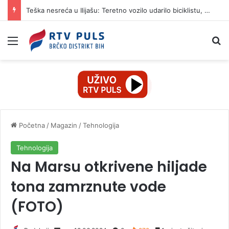
Teška nesreća u Ilijašu: Teretno vozilo udarilo biciklistu, 75-godišnjak zadržan u bolnici
Izbornik
Pr
Početna
/
Magazin
/
Tehnologija
Tehnologija
Na Marsu otkrivene hiljade
tona zamrznute vode
(FOTO)