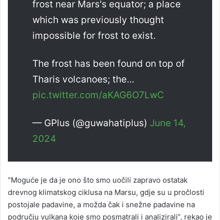
frost near Mars's equator; a place
which was previously thought
impossible for frost to exist.
The frost has been found on top of
Tharis volcanoes; the…
pic.twitter.com/aKAG6O7LwC
— GPlus (@guwahatiplus)
June 14,
2024
“Moguće je da je ono što smo uočili zapravo ostatak
drevnog klimatskog ciklusa na Marsu, gdje su u pročlosti
postojale padavine, a možda čak i snežne padavine na
području vulkana koje smo posmatrali i analizirali”, rekao je