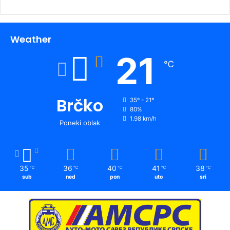
Weather
21
℃
Brčko
35º - 21º
80%
1.98 km/h
Poneki oblak
35
36
40
41
38
℃
℃
℃
℃
℃
sub
ned
pon
uto
sri