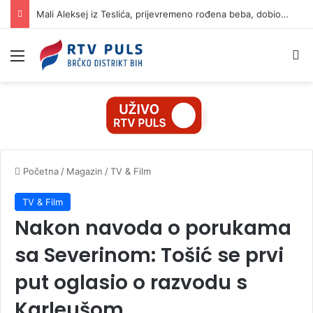
Mali Aleksej iz Teslića, prijevremeno rođena beba, dobio životnu bitku na UKC-u Srpske
Izbornik
Pr
Početna
/
Magazin
/
TV & Film
TV & Film
Nakon navoda o porukama
sa Severinom: Tošić se prvi
put oglasio o razvodu s
Karleušom