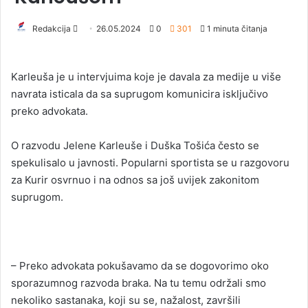
Redakcija
S
26.05.2024
0
301
1 minuta čitanja
e
n
Karleuša je u intervjuima koje je davala za medije u više
d
navrata isticala da sa suprugom komunicira isključivo
a
preko advokata.
n
e
O razvodu Jelene Karleuše i Duška Tošića često se
m
a
spekulisalo u javnosti. Popularni sportista se u razgovoru
i
za Kurir osvrnuo i na odnos sa još uvijek zakonitom
l
suprugom.
– Preko advokata pokušavamo da se dogovorimo oko
sporazumnog razvoda braka. Na tu temu održali smo
nekoliko sastanaka, koji su se, nažalost, završili