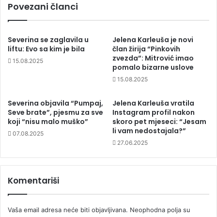
Povezani članci
Severina se zaglavila u
Jelena Karleuša je novi
liftu: Evo sa kim je bila
član žirija “Pinkovih
zvezda”: Mitrović imao
15.08.2025
pomalo bizarne uslove
15.08.2025
Severina objavila “Pumpaj,
Jelena Karleuša vratila
Seve brate”, pjesmu za sve
Instagram profil nakon
koji “nisu malo muško”
skoro pet mjeseci: “Jesam
li vam nedostajala?”
07.08.2025
27.06.2025
Komentariši
Vaša email adresa neće biti objavljivana.
Neophodna polja su