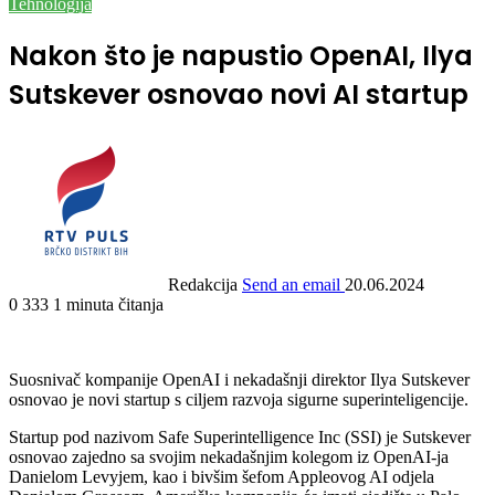
Tehnologija
Nakon što je napustio OpenAI, Ilya
Sutskever osnovao novi AI startup
Redakcija
Send an email
20.06.2024
0
333
1 minuta čitanja
Suosnivač kompanije OpenAI i nekadašnji direktor Ilya Sutskever
osnovao je novi startup s ciljem razvoja sigurne superinteligencije.
Startup pod nazivom Safe Superintelligence Inc (SSI) je Sutskever
osnovao zajedno sa svojim nekadašnjim kolegom iz OpenAI-ja
Danielom Levyjem, kao i bivšim šefom Appleovog AI odjela