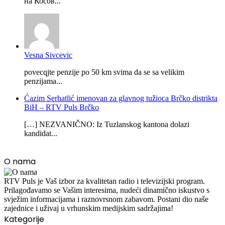
на Косов...
Vesna Sivcevic
povecqjte penzije po 50 km svima da se sa velikim
penzijama...
Ćazim Serhatlić imenovan za glavnog tužioca Brčko distrikta
BiH – RTV Puls Brčko
[…] NEZVANIČNO: Iz Tuzlanskog kantona dolazi
kandidat...
O nama
RTV Puls je Vaš izbor za kvalitetan radio i televizijski program.
Prilagođavamo se Vašim interesima, nudeći dinamično iskustvo s
svježim informacijama i raznovrsnom zabavom. Postani dio naše
zajednice i uživaj u vrhunskim medijskim sadržajima!
Kategorije