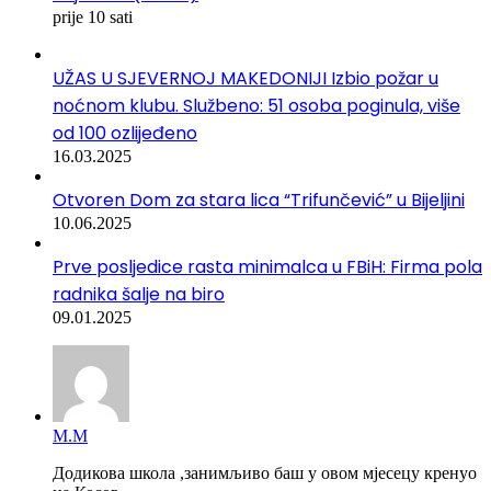
prije 10 sati
UŽAS U SJEVERNOJ MAKEDONIJI Izbio požar u
noćnom klubu. Službeno: 51 osoba poginula, više
od 100 ozlijeđeno
16.03.2025
Otvoren Dom za stara lica “Trifunčević” u Bijeljini
10.06.2025
Prve posljedice rasta minimalca u FBiH: Firma pola
radnika šalje na biro
09.01.2025
М.М
Додикова школа ,занимљиво баш у овом мјесецу кренуо