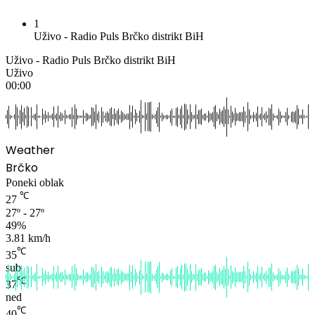
1
Uživo - Radio Puls Brčko distrikt BiH
Uživo - Radio Puls Brčko distrikt BiH
Uživo
00:00
Weather
Brčko
Poneki oblak
℃
27
27º - 27º
49%
3.81 km/h
℃
35
sub
℃
37
ned
℃
40