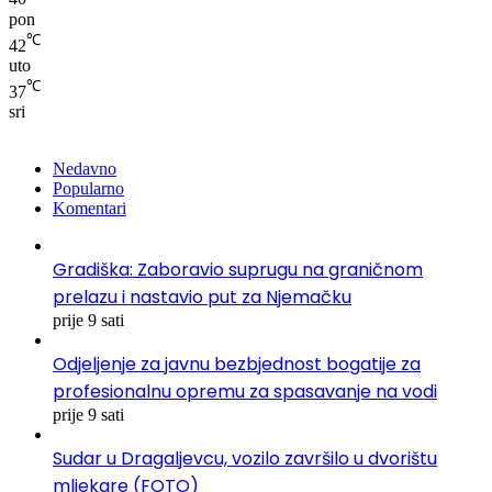
pon
℃
42
uto
℃
37
sri
Nedavno
Popularno
Komentari
Gradiška: Zaboravio suprugu na graničnom
prelazu i nastavio put za Njemačku
prije 9 sati
Odjeljenje za javnu bezbjednost bogatije za
profesionalnu opremu za spasavanje na vodi
prije 9 sati
Sudar u Dragaljevcu, vozilo završilo u dvorištu
mljekare (FOTO)