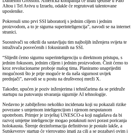
Danielom Grossom. Američka kompanija će imati sjedište u Palo
Altou i Tel Avivu u Izraelu, odakle će regrutovati talentovane
uposlenike.
Pokrenuli smo prvi SSI laboratorij s jednim ciljem i jednim
proizvodom, a to je sigurna superinteligencija”, navodi se na internet
stranici.
Suosnivači su otkrili da sastavljaju tim najboljih inženjera svijeta te
istraživača posvećenih i fokusiranih na SSI.
“Slijedit ćemo sigurnu superinteligenciju u direktnom pristupu, s
jednim fokusom, jednim ciljem i jednim proizvodom. Činit ćemo to
kroz revolucionarne proboje malog tima. Planiramo unaprijediti
mogućnosti što je prije moguće te da naša sigurnost uvijek
prednjači”, navodi se u postu na društvenoj mreži X.
Također, upućen je poziv inženjerima i tehničarima da se pridruže
startupu na putovanju stvaranja sigurnije AI tehnologije.
Nedavno je zabilježeno nekoliko incidenata koji su pokazali rizike
povezane s umjetnom inteligencijom i njenom nesputanom
upotrebom. Primjer je izvještaj UNESCO-a koji naglašava da bi
razvoj umjetne inteligencije mogao potaknuti novi porast poricanja
holokausta. Širenje dezinformacija definitivno je postalo lakše, a
Sutskeverov startup će vjerovatno imati za cilj a se pozabavi ovim i