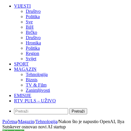
VIJESTI
Društvo
Politika
Sve
BiH
Brčko
Društvo
Hronika
Politika
Region
Svijet
SPORT
MAGAZIN
Tehnologija
Biznis
TV & Film
Zanimljivosti
EMISIJE
RTV PULS – UŽIVO
Pretraži
Početna
/
Magazin
/
Tehnologija
/
Nakon što je napustio OpenAI, Ilya
Sutskever osnovao novi AI startup