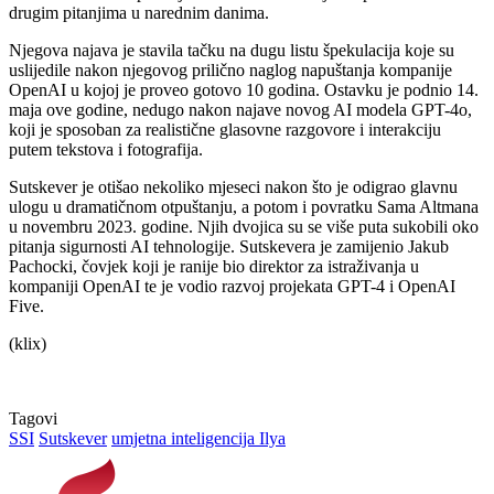
drugim pitanjima u narednim danima.
Njegova najava je stavila tačku na dugu listu špekulacija koje su
uslijedile nakon njegovog prilično naglog napuštanja kompanije
OpenAI u kojoj je proveo gotovo 10 godina. Ostavku je podnio 14.
maja ove godine, nedugo nakon najave novog AI modela GPT-4o,
koji je sposoban za realistične glasovne razgovore i interakciju
putem tekstova i fotografija.
Sutskever je otišao nekoliko mjeseci nakon što je odigrao glavnu
ulogu u dramatičnom otpuštanju, a potom i povratku Sama Altmana
u novembru 2023. godine. Njih dvojica su se više puta sukobili oko
pitanja sigurnosti AI tehnologije. Sutskevera je zamijenio Jakub
Pachocki, čovjek koji je ranije bio direktor za istraživanja u
kompaniji OpenAI te je vodio razvoj projekata GPT-4 i OpenAI
Five.
(klix)
Tagovi
SSI
Sutskever
umjetna inteligencija Ilya