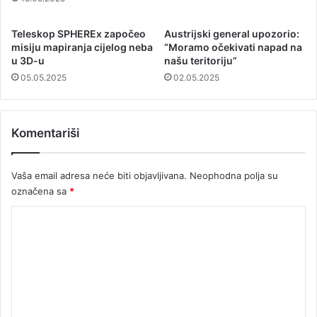
Teleskop SPHEREx započeo
Austrijski general upozorio:
misiju mapiranja cijelog neba
“Moramo očekivati napad na
u 3D-u
našu teritoriju”
05.05.2025
02.05.2025
Komentariši
Vaša email adresa neće biti objavljivana.
Neophodna polja su
označena sa
*
K
o
m
e
n