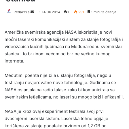
Redakcija
S
14.06.2024
0
291
1 minuta čitanja
e
n
Američka svemirska agencija NASA iskoristila je novi
d
moćni laserski komunikacijski sistem za slanje fotografija i
a
videozapisa kućnih ljubimaca na Međunarodnu svemirsku
n
stanicu i to brzinom većom od brzine većine kućnog
e
interneta.
m
a
i
Međutim, poenta nije bila u slanju fotografija, nego u
l
testiranju nevjerovatne nove tehnologije. Godinama se
NASA oslanjala na radio talase kako bi komunicirala sa
svemirskim letjelicama, no laseri su mnogo brži i efikasniji.
NASA je kroz ovaj eksperiment testirala svoj prvi
dvosmjerni laserski sistem. Laserska tehnologija je
korištena za slanje podataka brzinom od 1,2 GB po