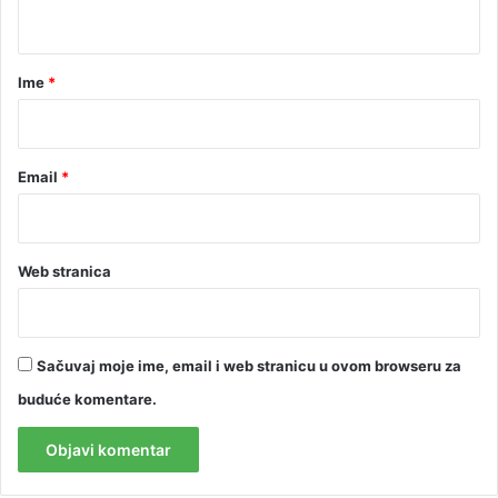
t
a
r
Ime
*
*
Email
*
Web stranica
Sačuvaj moje ime, email i web stranicu u ovom browseru za
buduće komentare.