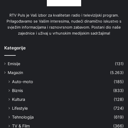
RTV Puls je Vaš izbor za kvalitetan radio i televizijski program.
Prilagođavamo se Vašim interesima, nudeći dinamično iskustvo s
svježim informacijama i raznovrsnom zabavom. Postani dio naše
zajednice i uživaj u vrhunskim medijskim sadržajima!
Kategorije
Emisije
(131)
Magazin
(5.263)
Auto-moto
(185)
Biznis
(833)
Kultura
(128)
Lifestyle
(724)
Tehnologija
(619)
TV & Film
(366)