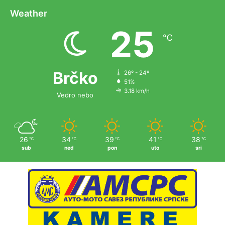
Weather
25
℃
Brčko
26º - 24º
51%
3.18 km/h
Vedro nebo
26
34
39
41
38
℃
℃
℃
℃
℃
sub
ned
pon
uto
sri