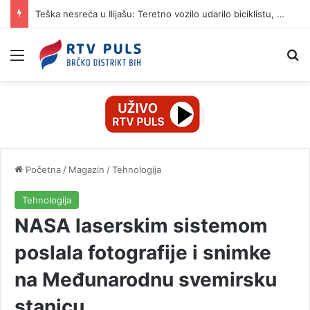
Teška nesreća u Ilijašu: Teretno vozilo udarilo biciklistu, 75-godišnjak zadržan u bolnici
Izbornik
Pr
Početna
/
Magazin
/
Tehnologija
Tehnologija
NASA laserskim sistemom
poslala fotografije i snimke
na Međunarodnu svemirsku
stanicu