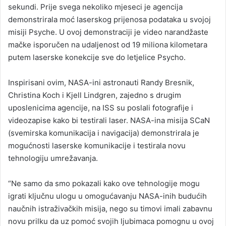
sekundi. Prije svega nekoliko mjeseci je agencija
demonstrirala moć laserskog prijenosa podataka u svojoj
misiji Psyche. U ovoj demonstraciji je video narandžaste
mačke isporučen na udaljenost od 19 miliona kilometara
putem laserske konekcije sve do letjelice Psycho.
Inspirisani ovim, NASA-ini astronauti Randy Bresnik,
Christina Koch i Kjell Lindgren, zajedno s drugim
uposlenicima agencije, na ISS su poslali fotografije i
videozapise kako bi testirali laser. NASA-ina misija SCaN
(svemirska komunikacija i navigacija) demonstrirala je
mogućnosti laserske komunikacije i testirala novu
tehnologiju umrežavanja.
“Ne samo da smo pokazali kako ove tehnologije mogu
igrati ključnu ulogu u omogućavanju NASA-inih budućih
naučnih istraživačkih misija, nego su timovi imali zabavnu
novu prilku da uz pomoć svojih ljubimaca pomognu u ovoj