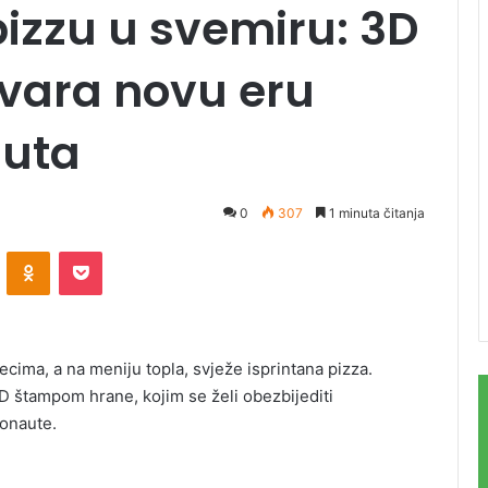
pizzu u svemiru: 3D
tvara novu eru
auta
0
307
1 minuta čitanja
ontakte
Odnoklassniki
Pocket
cima, a na meniju topla, svježe isprintana pizza.
D štampom hrane, kojim se želi obezbijediti
ronaute.