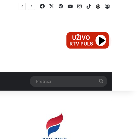
Facebook
X
Pinterest
YouTube
Instagram
TikTok
Threads
Log In
Mali Aleksej iz Teslića, prijevremeno rođena beba, dobio životnu bitku na UKC-u Srpske
Pretraži