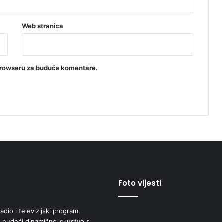
Web stranica
browseru za buduće komentare.
Foto vijesti
adio i televizijski program.
 nudeći dinamično iskustvo s