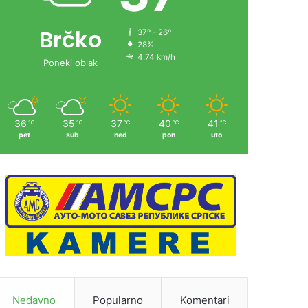
Brčko
37º - 26º
28%
4.74 km/h
Poneki oblak
36
35
37
40
41
℃
℃
℃
℃
℃
pet
sub
ned
pon
uto
Nedavno
Popularno
Komentari