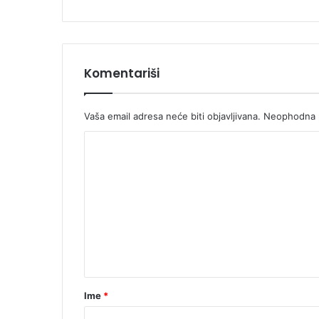
Komentariši
Vaša email adresa neće biti objavljivana.
Neophodna p
K
o
m
e
n
t
a
r
Ime
*
*