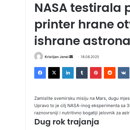
NASA testirala 
printer hrane o
ishrane astron
Kristijan Jenei
S
18.08.2025
e
Facebook
X
LinkedIn
Tumblr
Pinterest
Reddit
VK
n
d
a
n
Zamislite svemirsku misiju na Mars, dugu mjese
e
Upravo to je cilj NASA-inog eksperimenta sa 3
m
raznovrsniji i nutritivno bogatiji jelovnik za ast
a
Dug rok trajanja
i
l