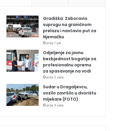
Gradiška: Zaboravio
suprugu na graničnom
prelazu i nastavio put za
Njemačku
prije 1 sat
Odjeljenje za javnu
bezbjednost bogatije za
profesionalnu opremu
za spasavanje na vodi
prije 2 sata
Sudar u Dragaljevcu,
vozilo završilo u dvorištu
mljekare (FOTO)
prije 3 sata