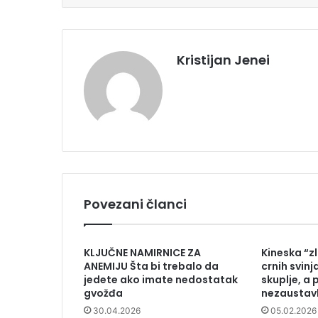
Kristijan Jenei
Povezani članci
KLJUČNE NAMIRNICE ZA
Kineska “z
ANEMIJU Šta bi trebalo da
crnih svinj
jedete ako imate nedostatak
skuplje, a 
gvožđa
nezaustavl
30.04.2026
05.02.2026