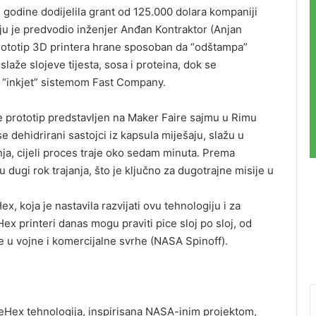
godine dodijelila grant od 125.000 dolara kompaniji
u je predvodio inženjer Anđan Kontraktor (Anjan
prototip 3D printera hrane sposoban da “odštampa”
slaže slojeve tijesta, sosa i proteina, dok se
m “inkjet” sistemom Fast Company.
je prototip predstavljen na Maker Faire sajmu u Rimu
 dehidrirani sastojci iz kapsula miješaju, slažu u
nja, cijeli proces traje oko sedam minuta. Prema
 dugi rok trajanja, što je ključno za dugotrajne misije u
 koja je nastavila razvijati ovu tehnologiju i za
x printeri danas mogu praviti pice sloj po sloj, od
 se u vojne i komercijalne svrhe (NASA Spinoff).
eeHex tehnologija, inspirisana NASA-inim projektom,