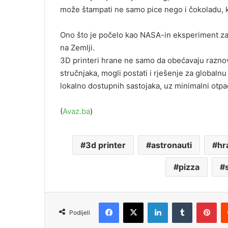
može štampati ne samo pice nego i čokoladu, k
Ono što je počelo kao NASA-in eksperiment za 
na Zemlji.
3D printeri hrane ne samo da obećavaju raznovr
stručnjaka, mogli postati i rješenje za global
lokalno dostupnih sastojaka, uz minimalni otpa
(
Avaz.ba
)
3d printer
astronauti
hr
pizza
Facebook
X
LinkedIn
Tumblr
Pinterest
Podijeli