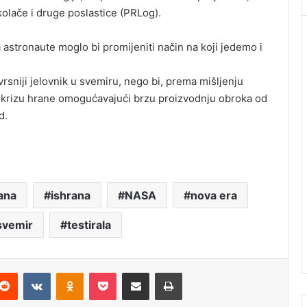
olače i druge poslastice (PRLog).
astronaute moglo bi promijeniti način na koji jedemo i
sniji jelovnik u svemiru, nego bi, prema mišljenju
nu krizu hrane omogućavajući brzu proizvodnju obroka od
d.
ana
ishrana
NASA
nova era
svemir
testirala
Reddit
VKontakte
Odnoklassniki
Pocket
Podijeli putem Emaila
Štampaj