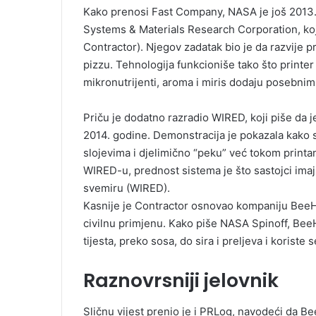
Kako prenosi Fast Company, NASA je još 2013. 
Systems & Materials Research Corporation, koj
Contractor). Njegov zadatak bio je da razvije 
pizzu. Tehnologija funkcioniše tako što printer 
mikronutrijenti, aroma i miris dodaju posebni
Priču je dodatno razradio WIRED, koji piše da 
2014. godine. Demonstracija je pokazala kako se
slojevima i djelimično “peku” već tokom printa
WIRED-u, prednost sistema je što sastojci imaju
svemiru (WIRED).
Kasnije je Contractor osnovao kompaniju BeeHex,
civilnu primjenu. Kako piše NASA Spinoff, BeeHe
tijesta, preko sosa, do sira i preljeva i koriste
Raznovrsniji jelovnik
Sličnu vijest prenio je i PRLog, navodeći da B