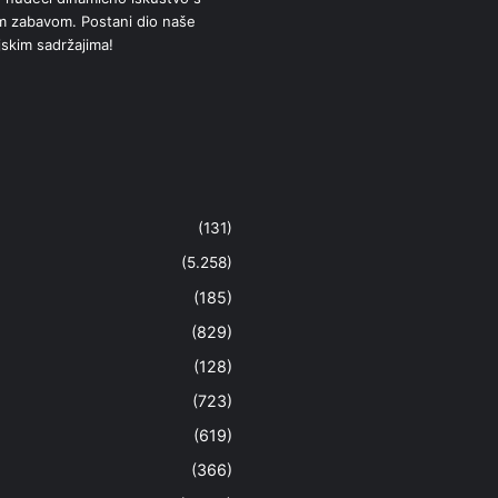
om zabavom. Postani dio naše
jskim sadržajima!
(131)
(5.258)
(185)
(829)
(128)
(723)
(619)
(366)