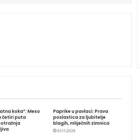
latna koka”: Meso
Paprike u pavlaci: Prava
a četiri puta
poslastica za ljubitelje
potražnja
blagih, mliječnih zimnica
jiva
01.11.2025