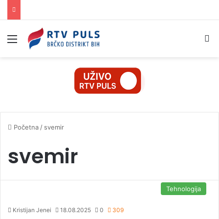
Izbornik
Pr
Početna
/
svemir
svemir
Tehnologija
Kristijan Jenei
18.08.2025
0
309