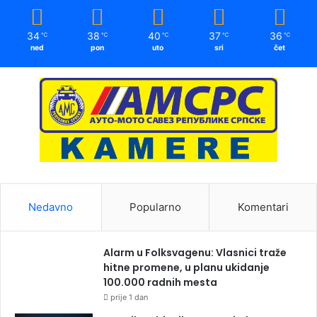
34
38
40
37
36
℃
℃
℃
℃
℃
ned
pon
uto
sri
čet
Nedavno
Popularno
Komentari
Alarm u Folksvagenu: Vlasnici traže
hitne promene, u planu ukidanje
100.000 radnih mesta
prije 1 dan