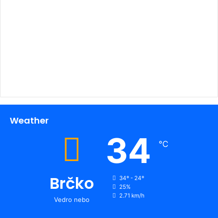
00:00
Weather
34
℃
Brčko
34º - 24º
25%
2.71 km/h
Vedro nebo