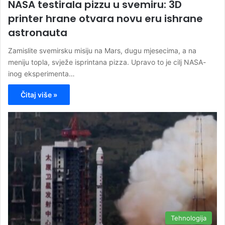
NASA testirala pizzu u svemiru: 3D
printer hrane otvara novu eru ishrane
astronauta
Zamislite svemirsku misiju na Mars, dugu mjesecima, a na
meniju topla, svježe isprintana pizza. Upravo to je cilj NASA-
inog eksperimenta…
Čitaj više »
Tehnologija