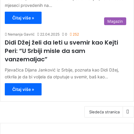
mjeseci provedenih na…
Čitaj više »
Magazin
Nemanja Gavrić
22.04.2025
0
252
Didi Džej želi da leti u svemir kao Kejti
Peri: “U Srbiji misle da sam
vanzemaljac”
Pjevačica Dijana Janković iz Srbije, poznata kao Didi Džej,
otkrila je da bi voljela da otputuje u svemir, baš kao…
Čitaj više »
Sledeća stranica