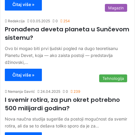
Čitaj više »
Magazin
Redakcija
03.05.2025
0
254
Pronađena deveta planeta u Sunčevom
sistemu?
Ovo bi mogao biti prvi ljudski pogled na dugo teoretisanu
Planetu Devet, koja — ako zaista postoji — predstavlja
džinovski,…
Čitaj više »
Tehnologija
Nemanja Gavrić
24.04.2025
0
239
I svemir rotira, za pun okret potrebno
500 milijardi godina?
Nova naučna studija sugeriše da postoji mogućnost da svemir
rotira, ali da se to dešava toliko sporo da je za…