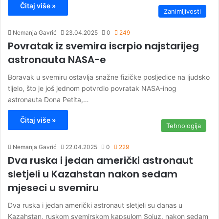
Čitaj više »
Zanimljivosti
Nemanja Gavrić
23.04.2025
0
249
Povratak iz svemira iscrpio najstarijeg
astronauta NASA-e
Boravak u svemiru ostavlja snažne fizičke posljedice na ljudsko
tijelo, što je još jednom potvrdio povratak NASA-inog
astronauta Dona Petita,…
Čitaj više »
Tehnologija
Nemanja Gavrić
22.04.2025
0
229
Dva ruska i jedan američki astronaut
sletjeli u Kazahstan nakon sedam
mjeseci u svemiru
Dva ruska i jedan američki astronaut sletjeli su danas u
Kazahstan, ruskom svemirskom kapsulom Sojuz, nakon sedam