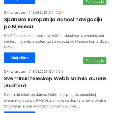
Tehnologija
Kristijan Jenei
16.05.2025
0
204
Španska kompanija donosi navigaciju
po Mjesecu
GMV, španska kompanija sa velikim iskustvom u svemirskom
sektoru, najavila je sistem za navigaciju po Mesecu koji je sličan
GPS-u.…
Čitaj više »
Tehnologija
Kristijan Jenei
13.05.2025
0
211
Svemirski teleskop Webb snimio aurore
Jupitera
Svemirski teleskop James Webb, koji pripada američkoj
svemirskoj agenciji NASA-i, snimio je na Jupiteru nevjerovatne
fotografije “plesa svjetlosti”, odnosno aurore.…