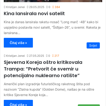
Kristijan Jenei
29.05.2025
0
384
Kina lansirala novi satelit
Kina je danas lansirala raketu-nosač “Long marč -4B” kako bi
uspješno postavila novi satelit, “Šiđijan-26”, u svemir. Raketa je
lansirana…
Čitaj više »
Svijet
Kristijan Jenei
27.05.2025
0
217
Sjeverna Koreja oštro kritikovala
Trampa: “Pretvorit će svemir u
potencijalno nuklearno ratište”
Američki plan izgradnje futurističkog raketnog štita pod
nazivom “Zlatna kupola” (Golden Dome), naišao je na oštre
kritike Sjeverne Koreje koja…
Čitaj više »