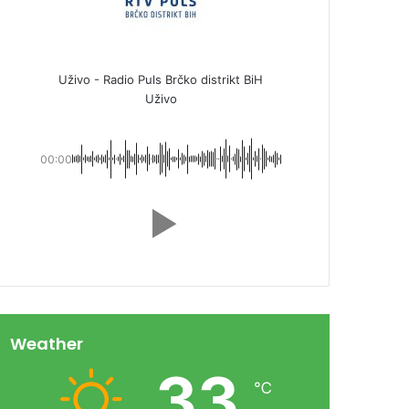
Uživo - Radio Puls Brčko distrikt BiH
Uživo
00:00
Weather
33
℃