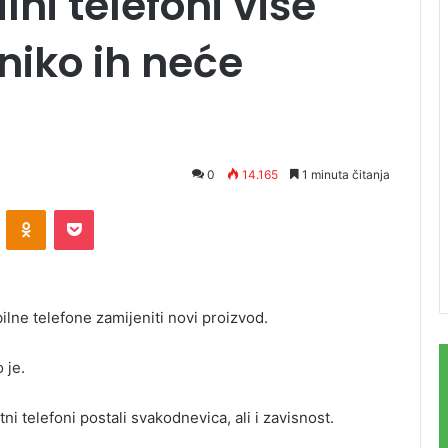
ni telefoni više
 niko ih neće
0
14.165
1 minuta čitanja
ontakte
Odnoklassniki
Pocket
ilne telefone zamijeniti novi proizvod.
 je.
i telefoni postali svakodnevica, ali i zavisnost.