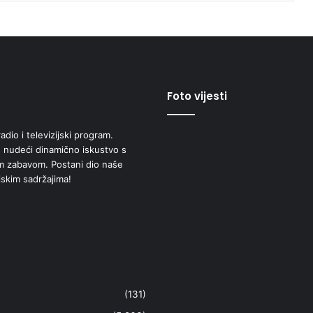
Foto vijesti
adio i televizijski program.
 nudeći dinamično iskustvo s
om zabavom. Postani dio naše
jskim sadržajima!
(131)