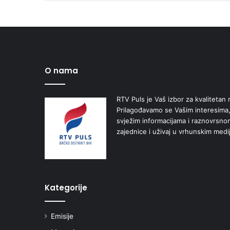
O nama
RTV Puls je Vaš izbor za kvalitetan r
Prilagođavamo se Vašim interesima,
svježim informacijama i raznovrsn
zajednice i uživaj u vrhunskim medi
Kategorije
Emisije