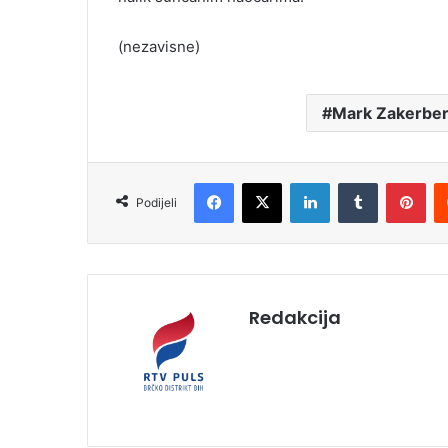
(nezavisne)
Mark Zakerbe
Facebook
X
LinkedIn
Tumblr
Pinterest
Podijeli
Redakcija