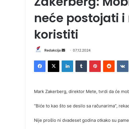
Zakerberg: Mobil
neće postojati i
koristiti
Redakcija
S
07.12.2024
e
Facebook
X
LinkedIn
Tumblr
Pinterest
Reddit
VK
n
d
a
n
Mark Zakerberg, direktor Mete, tvrdi da će mob
e
m
“Biće to kao što se desilo sa računarima”, rekao
a
i
l
Nije prošlo ni dvadeset godina otkako su pametn