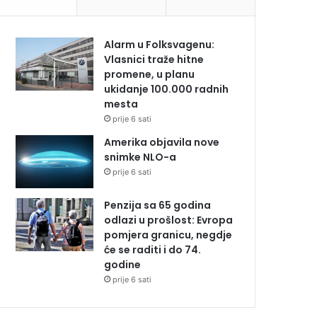
Alarm u Folksvagenu:
Vlasnici traže hitne
promene, u planu
ukidanje 100.000 radnih
mesta
prije 6 sati
Amerika objavila nove
snimke NLO-a
prije 6 sati
Penzija sa 65 godina
odlazi u prošlost: Evropa
pomjera granicu, negdje
će se raditi i do 74.
godine
prije 6 sati