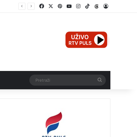
Facebook
X
Pinterest
YouTube
Instagram
TikTok
Threads
Log In
Teška nesreća u Ilijašu: Teretno vozilo udarilo biciklistu, 75-godišnjak zadržan u bolnici
Pretraži