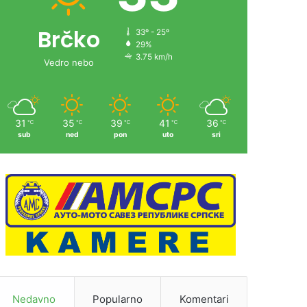
Brčko
33º - 25º
29%
3.75 km/h
Vedro nebo
31
35
39
41
36
℃
℃
℃
℃
℃
sub
ned
pon
uto
sri
Nedavno
Popularno
Komentari