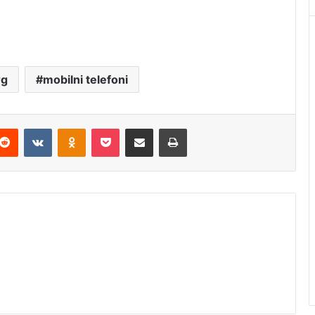
rg
mobilni telefoni
Reddit
VKontakte
Odnoklassniki
Pocket
Podijeli putem Emaila
Štampaj