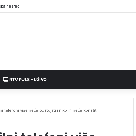
RTV PULS – UŽIVO
 telefoni više neće postojati i niko ih neće koristiti