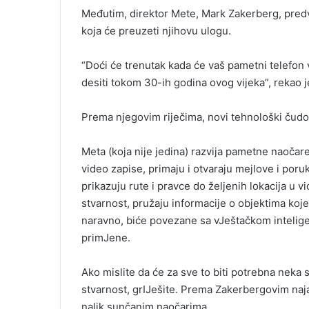
Međutim, direktor Mete, Mark Zakerberg, predv
koja će preuzeti njihovu ulogu.
“Doći će trenutak kada će vaš pametni telefon 
desiti tokom 30-ih godina ovog vijeka”, rekao je
Prema njegovim riječima, novi tehnološki čud
Meta (koja nije jedina) razvija pametne naočare
video zapise, primaju i otvaraju mejlove i po
prikazuju rute i pravce do željenih lokacija u v
stvarnost, pružaju informacije o objektima koje
naravno, biće povezane sa vJeštačkom intelige
primJene.
Ako mislite da će za sve to biti potrebna neka
stvarnost, grIJešite. Prema Zakerbergovim naj
nalik sunčanim naočarima.