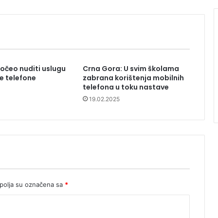
očeo nuditi uslugu
Crna Gora: U svim školama
ne telefone
zabrana korištenja mobilnih
telefona u toku nastave
19.02.2025
olja su označena sa
*