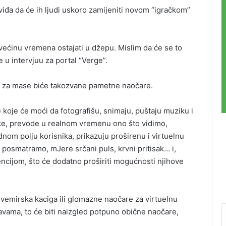
iđa da će ih ljudi uskoro zamijeniti novom “igračkom”
većinu vremena ostajati u džepu. Mislim da će se to
 u intervjuu za portal “Verge”.
o za mase biće takozvane pametne naočare.
 koje će moći da fotografišu, snimaju, puštaju muziku i
ruke, prevode u realnom vremenu ono što vidimo,
idnom polju korisnika, prikazuju proširenu i virtuelnu
 posmatramo, mJere srčani puls, krvni pritisak… i,
ncijom, što će dodatno proširiti mogućnosti njihove
 svemirska kaciga ili glomazne naočare za virtuelnu
avama, to će biti naizgled potpuno obične naočare,