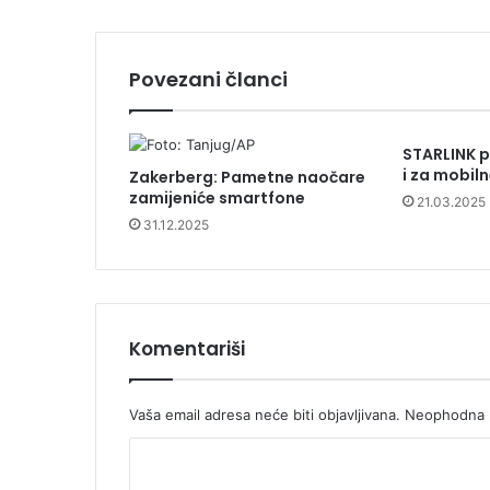
Povezani članci
STARLINK p
i za mobil
Zakerberg: Pametne naočare
zamijeniće smartfone
21.03.2025
31.12.2025
Komentariši
Vaša email adresa neće biti objavljivana.
Neophodna p
K
o