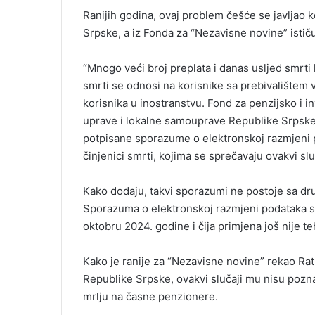
Ranijih godina, ovaj problem češće se javljao k
Srpske, a iz Fonda za “Nezavisne novine” ističu 
“Mnogo veći broj preplata i danas usljed smrti 
smrti se odnosi na korisnike sa prebivalištem
korisnika u inostranstvu. Fond za penzijsko i 
uprave i lokalne samouprave Republike Srpske
potpisane sporazume o elektronskoj razmjeni p
činjenici smrti, kojima se sprečavaju ovakvi slu
Kako dodaju, takvi sporazumi ne postoje sa dr
Sporazuma o elektronskoj razmjeni podataka sa
oktobru 2024. godine i čija primjena još nije t
Kako je ranije za “Nezavisne novine” rekao Ra
Republike Srpske, ovakvi slučaji mu nisu pozna
mrlju na časne penzionere.