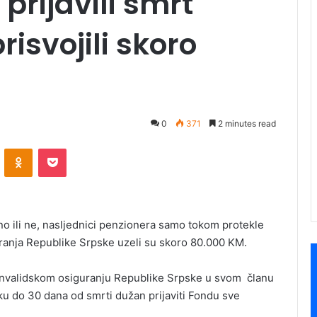
 prijavili smrt
isvojili skoro
0
371
2 minutes read
ontakte
Odnoklassniki
Pocket
o ili ne, nasljednici penzionera samo tokom protekle
uranja Republike Srpske uzeli su skoro 80.000 KM.
invalidskom osiguranju Republike Srpske u svom članu
oku do 30 dana od smrti dužan prijaviti Fondu sve