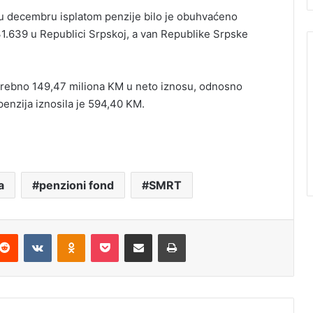
u decembru isplatom penzije bilo je obuhvaćeno
1.639 u Republici Srpskoj, a van Republike Srpske
otrebno 149,47 miliona KM u neto iznosu, odnosno
penzija iznosila je 594,40 KM.
a
penzioni fond
SMRT
Reddit
VKontakte
Odnoklassniki
Pocket
Podijeli putem Emaila
Štampaj