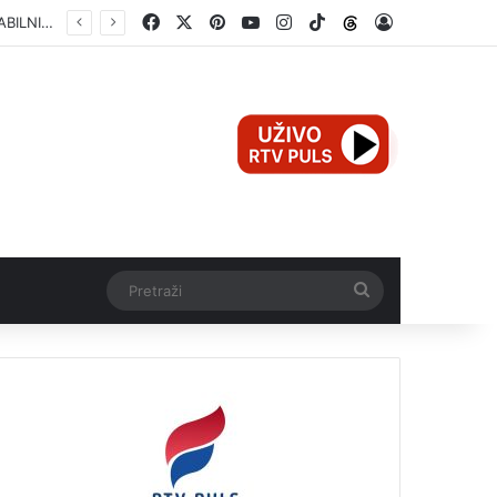
Facebook
X
Pinterest
YouTube
Instagram
TikTok
Threads
Log In
Pretraži