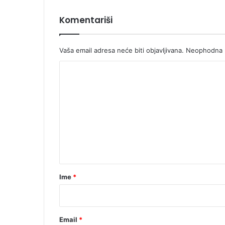
Komentariši
Vaša email adresa neće biti objavljivana.
Neophodna p
K
o
m
e
n
t
a
r
Ime
*
*
Email
*