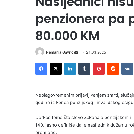
Nasljednici nisu
penzionera pa pr
80.000 KM
Nemanja Gavrić
S
24.03.2025
e
Facebook
X
LinkedIn
Tumblr
Pinterest
Reddit
VK
n
d
a
n
Neblagovremenim prijavljivanjem smrti, slučajn
e
godine iz Fonda penzijskog i invalidskog osig
m
a
i
Uprkos tome što slovo Zakona o penzijskom i 
l
140. jasno definiše da je nasljednik dužan u r
promjene.