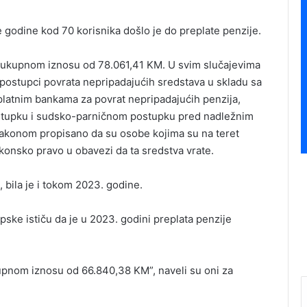
 godine kod 70 korisnika došlo je do preplate penzije.
u ukupnom iznosu od 78.061,41 KM. U svim slučajevima
postupci povrata nepripadajućih sredstava u skladu sa
latnim bankama za povrat nepripadajućih penzija,
stupku i sudsko-parničnom postupku pred nadležnim
zakonom propisano da su osobe kojima su na teret
konsko pravo u obavezi da ta sredstva vrate.
, bila je i tokom 2023. godine.
pske ističu da je u 2023. godini preplata penzije
kupnom iznosu od 66.840,38 KM”, naveli su oni za