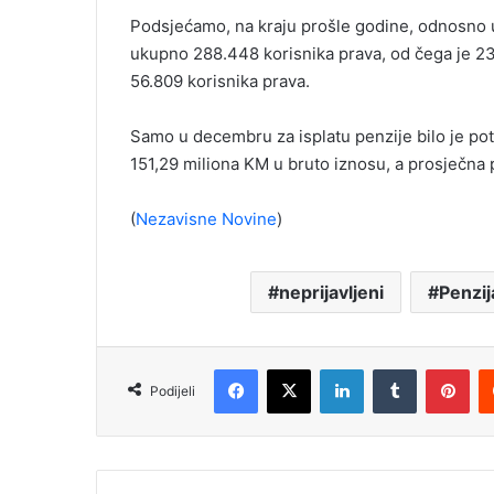
Podsjećamo, na kraju prošle godine, odnosno 
ukupno 288.448 korisnika prava, od čega je 23
56.809 korisnika prava.
Samo u decembru za isplatu penzije bilo je p
151,29 miliona KM u bruto iznosu, a prosječna 
(
Nezavisne Novine
)
neprijavljeni
Penzij
Facebook
X
LinkedIn
Tumblr
Pinterest
Podijeli