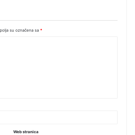
olja su označena sa
*
Web stranica