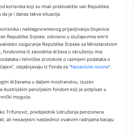
od korisnika koji su imali prebivalište van Republike
da je i danas takva situacija.
korisnika i neblagovremenog prijavljivanja činjenice
 van Republike Srpske, odnosno u slučajevima smrti
invalidsko osiguranje Republike Srpske sa Ministarstvom
, fondovima ili zavodima država u okruženju ima
odataka i tehničke protokole o razmjeni podataka o
čajevi”, objašnjavaju iz Fonda za “
Nezavisne novine
“.
ugim državama u daljem inostranstvu, izuzev
 Austrijskim penzijskim fondom koji je potpisan u
ehnički moguća.
tko Trifunović, predsjednik Udruženja penzionera
ti, ali nesavjesni nasljednici ovakvim radnjama bacaju