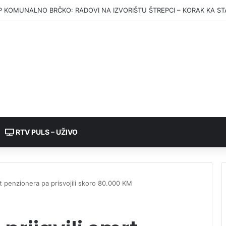
splata julskih penzija u petak u Republici Srpskoj
RTV PULS – UŽIVO
mrt penzionera pa prisvojili skoro 80.000 KM