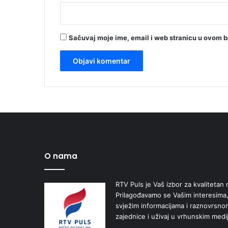
Sačuvaj moje ime, email i web stranicu u ovom 
O nama
RTV Puls je Vaš izbor za kvalitetan r
Prilagođavamo se Vašim interesima,
svježim informacijama i raznovrsn
zajednice i uživaj u vrhunskim medi