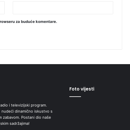
browseru za buduće komentare.
Foto vijesti
adio i televizijski program.
 nudeći dinamično iskustvo s
om zabavom. Postani dio naše
jskim sadržajima!