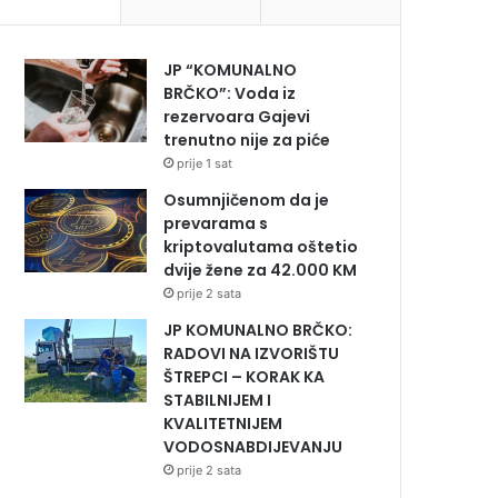
JP “KOMUNALNO
BRČKO”: Voda iz
rezervoara Gajevi
trenutno nije za piće
prije 1 sat
Osumnjičenom da je
prevarama s
kriptovalutama oštetio
dvije žene za 42.000 KM
prije 2 sata
JP KOMUNALNO BRČKO:
RADOVI NA IZVORIŠTU
ŠTREPCI – KORAK KA
STABILNIJEM I
KVALITETNIJEM
VODOSNABDIJEVANJU
prije 2 sata