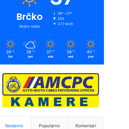
Brčko
39º - 27º
25%
3.77 km/h
Vedro nebo
39
38
37
38
40
℃
℃
℃
℃
℃
čet
pet
sub
ned
pon
Nedavno
Popularno
Komentari