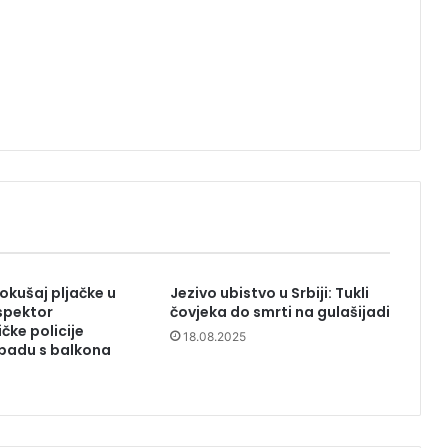
okušaj pljačke u
Jezivo ubistvo u Srbiji: Tukli
spektor
čovjeka do smrti na gulašijadi
ičke policije
18.08.2025
padu s balkona