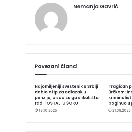
Nemanja Gavrić
Povezani članci
Najomiljeniji sveštenik u Srbiji
Tragičan p
dobio džip za odlazak u
Brčkom: In
penziju, a sad su ga slikali šta
kriminalist
radi i OSTALI U ŠOKU
poginuo u 
13.10.2025
21.08.2025