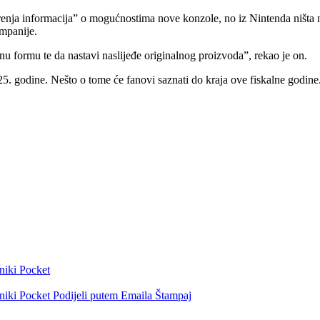
urenja informacija” o mogućnostima nove konzole, no iz Nintenda ništa n
mpanije.
u formu te da nastavi naslijeđe originalnog proizvoda”, rekao je on.
25. godine. Nešto o tome će fanovi saznati do kraja ove fiskalne godine
niki
Pocket
niki
Pocket
Podijeli putem Emaila
Štampaj