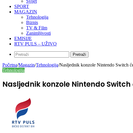
Svijet
SPORT
MAGAZIN
Tehnologija
Biznis
TV & Film
Zanimljivosti
EMISIJE
RTV PULS – UŽIVO
Pretraži
Početna
/
Magazin
/
Tehnologija
/
Nasljednik konzole Nintendo Switch će 
Tehnologija
Nasljednik konzole Nintendo Switch 