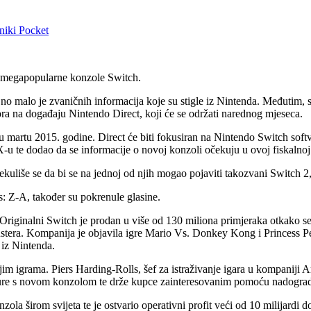
niki
Pocket
e megapopularne konzole Switch.
, no malo je zvaničnih informacija koje su stigle iz Nintenda. Međuti
ora na događaju Nintendo Direct, koji će se održati narednog mjeseca.
u martu 2015. godine. Direct će biti fokusiran na Nintendo Switch soft
-u te dodao da se informacije o novoj konzoli očekuju u ovoj fiskalnoj
kuliše se da bi se na jednoj od njih mogao pojaviti takozvani Switch 2
: Z-A, također su pokrenule glasine.
. Originalni Switch je prodan u više od 130 miliona primjeraka otkako 
tera. Kompanija je objavila igre Mario Vs. Donkey Kong i Princess P
 iz Nintenda.
jim igrama. Piers Harding-Rolls, šef za istraživanje igara u kompaniji
žure s novom konzolom te drže kupce zainteresovanim pomoću nadograd
a širom svijeta te je ostvario operativni profit veći od 10 milijardi d