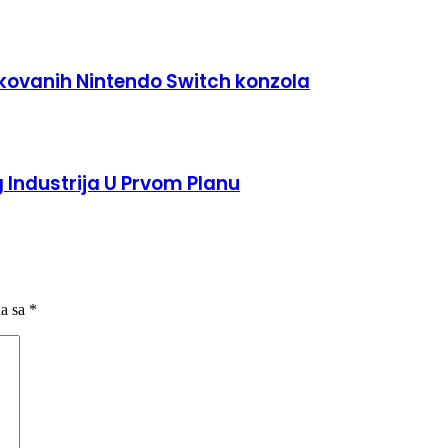
kovanih Nintendo Switch konzola
Industrija U Prvom Planu
na sa
*