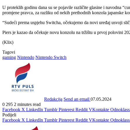
U proteklih godinu dana su se pojavile različite glasine i navodna “c
promjene pravca, za razliku od nekih prethodnih konzola japanske ko
“Sudeći prema uspjehu Switcha, očekujemo da novi uređaj usvoji sličn
Piers je kazao da očekuje novu konzolu na tržištu u prvoj polovini 20
(Klix)
Tagovi
gaming
Nintendo
Nintendo Switch
Redakcija
Send an email
07.05.2024
0
295
2 minutes read
Facebook
X
LinkedIn
Tumblr
Pinterest
Reddit
VKontakte
Odnoklass
Podijeli
Facebook
X
LinkedIn
Tumblr
Pinterest
Reddit
VKontakte
Odnoklass