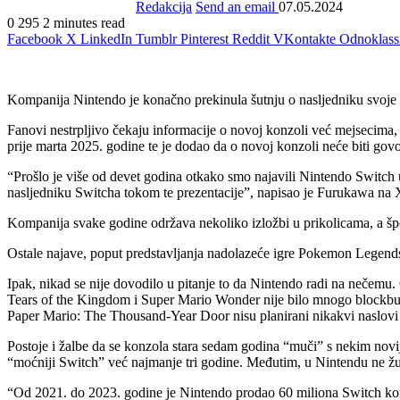
Redakcija
Send an email
07.05.2024
0
295
2 minutes read
Facebook
X
LinkedIn
Tumblr
Pinterest
Reddit
VKontakte
Odnoklass
Kompanija Nintendo je konačno prekinula šutnju o nasljedniku svoj
Fanovi nestrpljivo čekaju informacije o novoj konzoli već mejsecima
prije marta 2025. godine te je dodao da o novoj konzoli neće biti gov
“Prošlo je više od devet godina otkako smo najavili Nintendo Switch 
nasljedniku Switcha tokom te prezentacije”, napisao je Furukawa na X
Kompanija svake godine održava nekoliko izložbi u prikolicama, a špe
Ostale najave, poput predstavljanja nadolazeće igre Pokemon Legends
Ipak, nikad se nije dovodilo u pitanje to da Nintendo radi na nečemu
Tears of the Kingdom i Super Mario Wonder nije bilo mnogo blockbus
Paper Mario: The Thousand-Year Door nisu planirani nikakvi naslovi
Postoje i žalbe da se konzola stara sedam godina “muči” s nekim novi
“moćniji Switch” već najmanje tri godine. Međutim, u Nintendu ne 
“Od 2021. do 2023. godine je Nintendo prodao 60 miliona Switch konzol