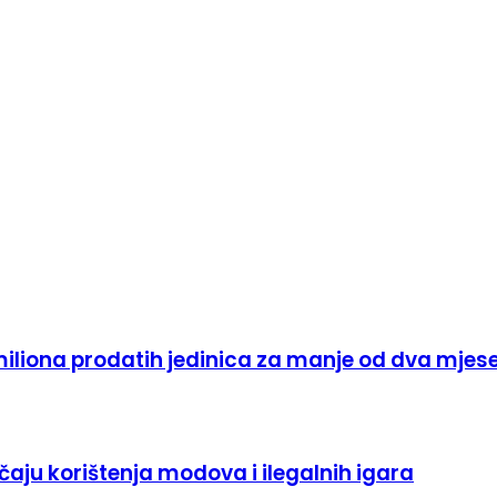
 miliona prodatih jedinica za manje od dva mjes
aju korištenja modova i ilegalnih igara