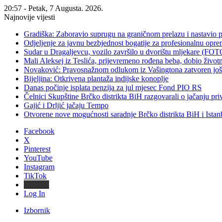
20:57 - Petak, 7 Augusta. 2026.
Najnovije vijesti
Gradiška: Zaboravio suprugu na graničnom prelazu i nastavio 
Odjeljenje za javnu bezbjednost bogatije za profesionalnu opr
Sudar u Dragaljevcu, vozilo završilo u dvorištu mljekare (FOT
Mali Aleksej iz Teslića, prijevremeno rođena beba, dobio živ
Novaković: Pravosnažnom odlukom iz Vašingtona zatvoren još 
Bijeljina: Otkrivena plantaža indijske konoplje
Danas počinje isplata penzija za jul mjesec Fond PIO RS
Čelnici Skupštine Brčko distrikta BiH razgovarali o jačanju 
Gajić i Drljić jačaju Tempo
Otvorene nove mogućnosti saradnje Brčko distrikta BiH i Ista
Facebook
X
Pinterest
YouTube
Instagram
TikTok
Threads
Log In
Izbornik