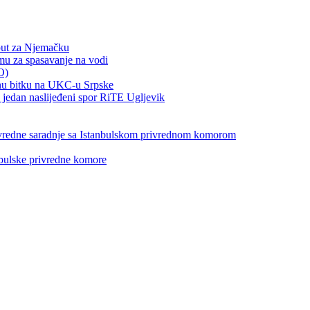
put za Njemačku
emu za spasavanje na vodi
O)
otnu bitku na UKC-u Srpske
jedan naslijeđeni spor RiTE Ugljevik
privredne saradnje sa Istanbulskom privrednom komorom
nbulske privredne komore