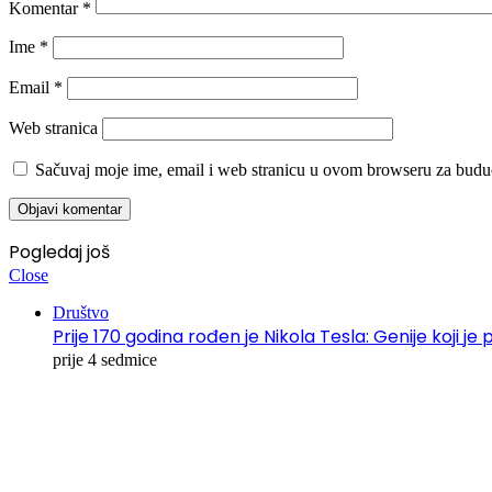
Komentar
*
Ime
*
Email
*
Web stranica
Sačuvaj moje ime, email i web stranicu u ovom browseru za budu
Pogledaj još
Close
Društvo
Prije 170 godina rođen je Nikola Tesla: Genije koji je 
prije 4 sedmice
00:00