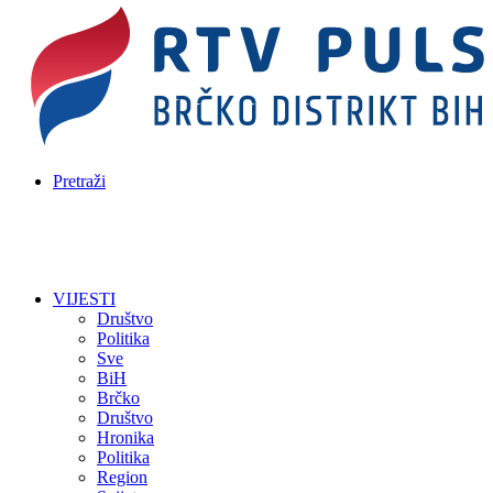
Pretraži
VIJESTI
Društvo
Politika
Sve
BiH
Brčko
Društvo
Hronika
Politika
Region