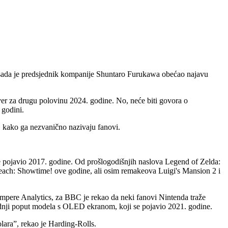
m, sada je predsjednik kompanije Shuntaro Furukawa obećao najavu
ver za drugu polovinu 2024. godine. No, neće biti govora o
 godini.
, kako ga nezvanično nazivaju fanovi.
se pojavio 2017. godine. Od prošlogodišnjih naslova Legend of Zelda:
each: Showtime! ove godine, ali osim remakeova Luigi's Mansion 2 i
 Ampere Analytics, za BBC je rekao da neki fanovi Nintenda traže
nji poput modela s OLED ekranom, koji se pojavio 2021. godine.
olara”, rekao je Harding-Rolls.