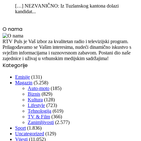
[…] NEZVANIČNO: Iz Tuzlanskog kantona dolazi
kandidat...
O nama
RTV Puls je Vaš izbor za kvalitetan radio i televizijski program.
Prilagođavamo se Vašim interesima, nudeći dinamično iskustvo s
svježim informacijama i raznovrsnom zabavom. Postani dio naše
zajednice i uživaj u vrhunskim medijskim sadržajima!
Kategorije
Emisije
(131)
Magazin
(5.258)
Auto-moto
(185)
Biznis
(829)
Kultura
(128)
Lifestyle
(723)
Tehnologija
(619)
TV & Film
(366)
Zanimljivosti
(2.577)
Sport
(1.836)
Uncategorized
(129)
Vijesti
(11.052)