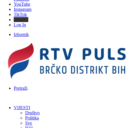
YouTube
Instagram
TikTok
Threads
Log In
Izbornik
Pretraži
VIJESTI
Društvo
Politika
Sve