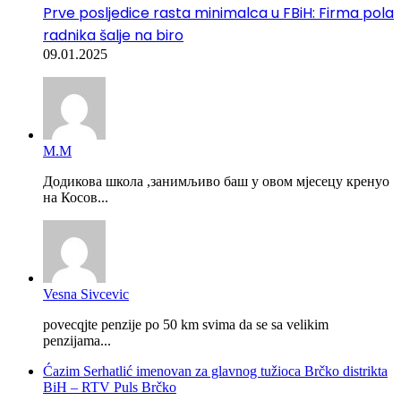
Prve posljedice rasta minimalca u FBiH: Firma pola
radnika šalje na biro
09.01.2025
М.М
Додикова школа ,занимљиво баш у овом мјесецу кренуо
на Косов...
Vesna Sivcevic
povecqjte penzije po 50 km svima da se sa velikim
penzijama...
Ćazim Serhatlić imenovan za glavnog tužioca Brčko distrikta
BiH – RTV Puls Brčko