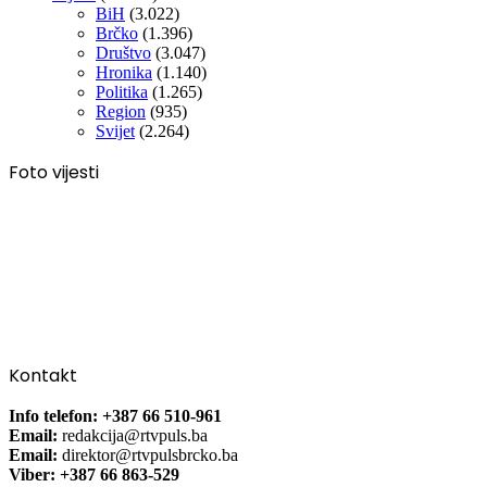
BiH
(3.022)
Brčko
(1.396)
Društvo
(3.047)
Hronika
(1.140)
Politika
(1.265)
Region
(935)
Svijet
(2.264)
Foto vijesti
Kontakt
Info telefon: +387 66 510-961
Email:
redakcija@rtvpuls.ba
Email:
direktor@rtvpulsbrcko.ba
Viber: +387 66 863-529