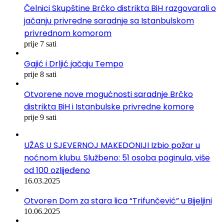
Čelnici Skupštine Brčko distrikta BiH razgovarali o
jačanju privredne saradnje sa Istanbulskom
privrednom komorom
prije 7 sati
Gajić i Drljić jačaju Tempo
prije 8 sati
Otvorene nove mogućnosti saradnje Brčko
distrikta BiH i Istanbulske privredne komore
prije 9 sati
UŽAS U SJEVERNOJ MAKEDONIJI Izbio požar u
noćnom klubu. Službeno: 51 osoba poginula, više
od 100 ozlijeđeno
16.03.2025
Otvoren Dom za stara lica “Trifunčević” u Bijeljini
10.06.2025