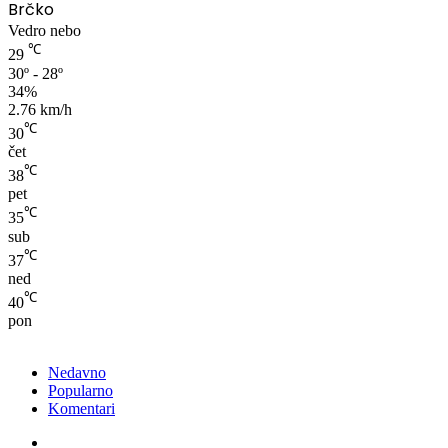
Brčko
Vedro nebo
℃
29
30º - 28º
34%
2.76 km/h
℃
30
čet
℃
38
pet
℃
35
sub
℃
37
ned
℃
40
pon
Nedavno
Popularno
Komentari