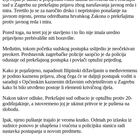
sud u Zagrebu uz prekršajnu prijavu zbog narušavanja javnog reda i
mira. Teretilo ju se za naročito drsko i nepristojno ponašanje na
javnom mjestu, prema odredbama hrvatskog Zakona o prekršajima
protiv javnog reda i mira.
Pored toga, na teret joj je stavljeno i to što nije imala uredno
prijavljeno prebivalište niti boravište.
Međutim, tokom početka sudskog postupka uslijedio je neočekivan
preokret. Predstavnik zagrebačke policije saopćio je da policija
odustaje od prekršajnog postupka i povlači optužni prijedlog.
Kako je pojašnjeno, napadnuti filipinski državljanin u međuvremenu
je podnio kaznenu prijavu, zbog čega će se daljnji postupak voditi u
saradnji s Općinskim kaznenim državnim odvjetništvom u Zagrebu
kako bi bilo utvrđeno postoje li elementi krivičnog djela.
Nakon takve odluke, Prekršajni sud odbacio je optužbu protiv 20-
godišnjakinje, a istovremeno joj je ukinut pritvor te je puštena na
slobodu.
Ipak, njeno puštanje trajalo je veoma kratko. Odmah po izlasku iz
sudnice ponovo je uhapšena i vraćena u policijsku stanicu radi
nastavka postupanja u novom predmetu.