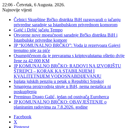
22:06 - Četvrtak, 6 Augusta. 2026.
Najnovije vijesti
Čelnici Skupštine Brčko distrikta BiH razgovarali o jačanju
privredne saradnje sa Istanbulskom privrednom komorom
Gajić i Drljić jačaju Tempo
Otvorene nove mogućnosti saradnje Brčko distrikta BiH i
Istanbulske privredne komore
JP “KOMUNALNO BRČKO”: Voda iz rezervoara Gajevi
trenutno nije za piće
Osumnjičenom da je prevarama s kriptovalutama oštetio dvije
žene za 42.000 KM
JP KOMUNALNO BRČKO: RADOVI NA IZVORIŠTU
ŠTREPCI – KORAK KA STABILNIJEM I
KVALITETNIJEM VODOSNABDIJEVANJU
Isplata julskih penzija u petak u Republici Srpskoj
Smanjena proizvodnja struje u BiH, nema nestašica ni
poskupljenja
Preminuo Drago Galić, jedan od osnivača Euroherca
JP KOMUNALNO BRČKO: OBAVJEŠTENJE o
planiranim radovima za 7.8.2026. godine
Facebook
X
Pinterest