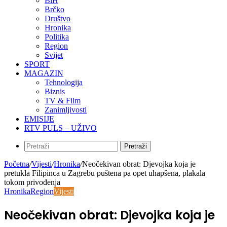
BiH
Brčko
Društvo
Hronika
Politika
Region
Svijet
SPORT
MAGAZIN
Tehnologija
Biznis
TV & Film
Zanimljivosti
EMISIJE
RTV PULS – UŽIVO
Pretraži
Početna
/
Vijesti
/
Hronika
/
Neočekivan obrat: Djevojka koja je
pretukla Filipinca u Zagrebu puštena pa opet uhapšena, plakala
tokom privođenja
Hronika
Region
Vijesti
Neočekivan obrat: Djevojka koja je