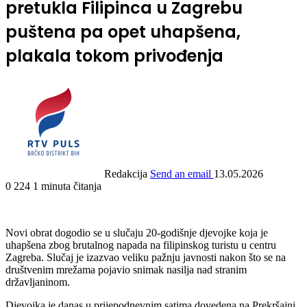
pretukla Filipinca u Zagrebu
puštena pa opet uhapšena,
plakala tokom privođenja
Redakcija
Send an email
13.05.2026
0
224
1 minuta čitanja
Novi obrat dogodio se u slučaju 20-godišnje djevojke koja je
uhapšena zbog brutalnog napada na filipinskog turistu u centru
Zagreba. Slučaj je izazvao veliku pažnju javnosti nakon što se na
društvenim mrežama pojavio snimak nasilja nad stranim
državljaninom.
Djevojka je danas u prijepodnevnim satima dovedena na Prekršajni