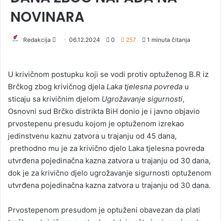
NOVINARA
Redakcija
S
06.12.2024
0
257
1 minuta čitanja
e
n
U krivičnom postupku koji se vodi protiv optuženog B.R iz
d
Brčkog zbog krivičnog djela
Laka tjelesna povreda
u
a
sticaju sa krivičnim djelom
Ugrožavanje sigurnosti
,
n
Osnovni sud Brčko distrikta BiH donio je i javno objavio
e
prvostepenu presudu kojom je optuženom izrekao
m
a
jedinstvenu kaznu zatvora u trajanju od 45 dana,
i
prethodno mu je za krivično djelo Laka tjelesna povreda
l
utvrđena pojedinačna kazna zatvora u trajanju od 30 dana,
dok je za krivično djelo ugrožavanje sigurnosti optuženom
utvrđena pojedinačna kazna zatvora u trajanju od 30 dana.
Prvostepenom presudom je optuženi obavezan da plati