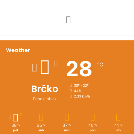
Weather
28
℃
Brčko
38º - 22º
44%
2.33 km/h
Poneki oblak
38
35
37
40
41
℃
℃
℃
℃
℃
pet
sub
ned
pon
uto