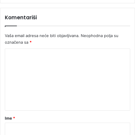
Komentariši
Vaša email adresa neće biti objavljivana.
Neophodna polja su
označena sa
*
K
o
m
e
n
t
a
r
Ime
*
*