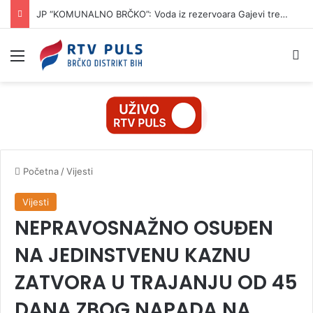
JP “KOMUNALNO BRČKO”: Voda iz rezervoara Gajevi trenutno nije za piće
Izbornik
Pr
Početna
/
Vijesti
Vijesti
NEPRAVOSNAŽNO OSUĐEN
NA JEDINSTVENU KAZNU
ZATVORA U TRAJANJU OD 45
DANA ZBOG NAPADA NA