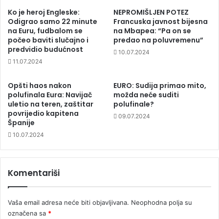
Ko je heroj Engleske:
NEPROMIŠLJEN POTEZ
Odigrao samo 22 minute
Francuska javnost bijesna
na Euru, fudbalom se
na Mbapea: “Pa on se
počeo baviti slučajno i
predao na poluvremenu”
predvidio budućnost
10.07.2024
11.07.2024
Opšti haos nakon
EURO: Sudija primao mito,
polufinala Eura: Navijač
možda neće suditi
uletio na teren, zaštitar
polufinale?
povrijedio kapitena
09.07.2024
Španije
10.07.2024
Komentariši
Vaša email adresa neće biti objavljivana.
Neophodna polja su
označena sa
*