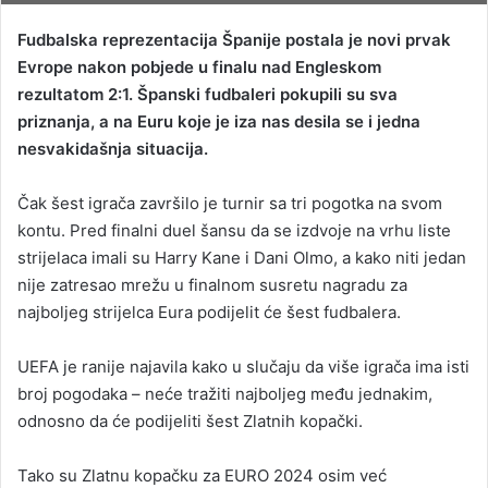
n
Fudbalska reprezentacija Španije postala je novi prvak
d
Evrope nakon pobjede u finalu nad Engleskom
a
rezultatom 2:1. Španski fudbaleri pokupili su sva
n
priznanja, a na Euru koje je iza nas desila se i jedna
e
nesvakidašnja situacija.
m
a
i
Čak šest igrača završilo je turnir sa tri pogotka na svom
l
kontu. Pred finalni duel šansu da se izdvoje na vrhu liste
strijelaca imali su Harry Kane i Dani Olmo, a kako niti jedan
nije zatresao mrežu u finalnom susretu nagradu za
najboljeg strijelca Eura podijelit će šest fudbalera.
UEFA je ranije najavila kako u slučaju da više igrača ima isti
broj pogodaka – neće tražiti najboljeg među jednakim,
odnosno da će podijeliti šest Zlatnih kopački.
Tako su Zlatnu kopačku za EURO 2024 osim već