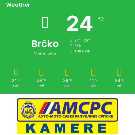
Weather
24
℃
Brčko
24º - 24º
56%
1.38 km/h
Vedro nebo
24
34
39
41
38
℃
℃
℃
℃
℃
sub
ned
pon
uto
sri