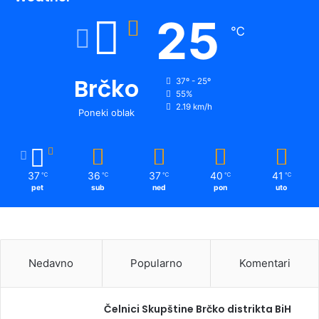
25
℃
Brčko
37º - 25º
55%
2.19 km/h
Poneki oblak
37
36
37
40
41
℃
℃
℃
℃
℃
pet
sub
ned
pon
uto
Nedavno
Popularno
Komentari
Čelnici Skupštine Brčko distrikta BiH