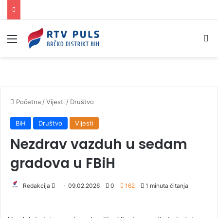
Izbornik
Pr
Početna
/
Vijesti
/
Društvo
BiH
Društvo
Vijesti
Nezdrav vazduh u sedam
gradova u FBiH
Redakcija
S
09.02.2026
0
162
1 minuta čitanja
e
n