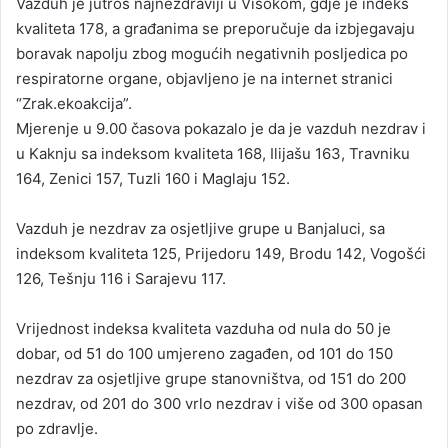
Vazduh je jutros najnezdraviji u Visokom, gdje je indeks
d
kvaliteta 178, a građanima se preporučuje da izbjegavaju
a
boravak napolju zbog mogućih negativnih posljedica po
n
respiratorne organe, objavljeno je na internet stranici
e
“Zrak.ekoakcija”.
m
a
Mjerenje u 9.00 časova pokazalo je da je vazduh nezdrav i
i
u Kaknju sa indeksom kvaliteta 168, Ilijašu 163, Travniku
l
164, Zenici 157, Tuzli 160 i Maglaju 152.
Vazduh je nezdrav za osjetljive grupe u Banjaluci, sa
indeksom kvaliteta 125, Prijedoru 149, Brodu 142, Vogošći
126, Tešnju 116 i Sarajevu 117.
Vrijednost indeksa kvaliteta vazduha od nula do 50 je
dobar, od 51 do 100 umjereno zagađen, od 101 do 150
nezdrav za osjetljive grupe stanovništva, od 151 do 200
nezdrav, od 201 do 300 vrlo nezdrav i više od 300 opasan
po zdravlje.