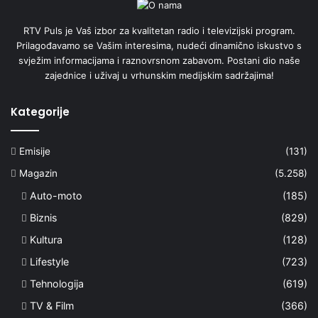
RTV Puls je Vaš izbor za kvalitetan radio i televizijski program.
Prilagođavamo se Vašim interesima, nudeći dinamično iskustvo s
svježim informacijama i raznovrsnom zabavom. Postani dio naše
zajednice i uživaj u vrhunskim medijskim sadržajima!
Kategorije
Emisije
(131)
Magazin
(5.258)
Auto-moto
(185)
Biznis
(829)
Kultura
(128)
Lifestyle
(723)
Tehnologija
(619)
TV & Film
(366)