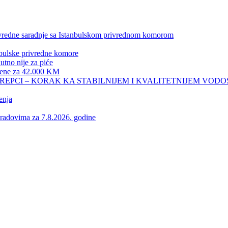
privredne saradnje sa Istanbulskom privrednom komorom
nbulske privredne komore
no nije za piće
 žene za 42.000 KM
REPCI – KORAK KA STABILNIJEM I KVALITETNIJEM VOD
enja
vima za 7.8.2026. godine