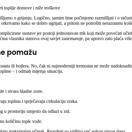
ti toplije domove i niže troškove
šljamo o grijanju. Logično, samim time počinjemo razmišljati i o računi
r otkrivamo kako se dobro ugrijati, a pritom ne potrošiti nerazumnu kol
mplicirane sustave jer postoji jednostavan trik koji može povećati učinko
ećina vlasnika stanova ovaj savjet zanemaruje, pa upravo zato plaća više
 ne pomažu
ata ili bojlera. No, čak ni najmoderniji termostat ne može nadoknaditi l
opline – i odmah mijenja situaciju.
ode i stvara hladne zone.
iraju toplinu i sprječavaju cirkulaciju zraka.
rag u prostoriju umjesto da odlazi u zid.
lnu količinu tople vode.
daju maksimalan učinak. Rezultati su vidljivi već nakon prvog dana.