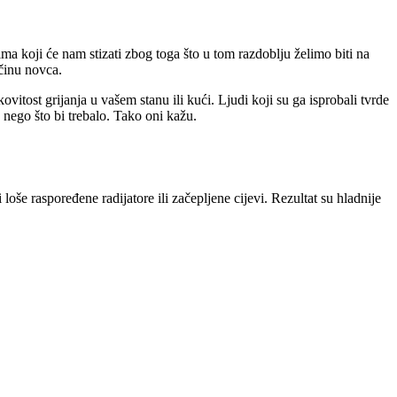
ma koji će nam stizati zbog toga što u tom razdoblju želimo biti na
ičinu novca.
vitost grijanja u vašem stanu ili kući. Ljudi koji su ga isprobali tvrde
 nego što bi trebalo. Tako oni kažu.
oše raspoređene radijatore ili začepljene cijevi. Rezultat su hladnije