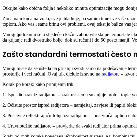
Otkrijte kako obična folija i nekoliko minuta optimizacije mogu donije
Zima nam kuca na vrata, sve je hladnije, pa samim time sve više razmi
toplom. Ako vas i same brinu ovi problemi, ovaj tekst je baš za vas je
Mnogi ljudi kunu se u sljedeće i kažu: zaboravite skupe termostate i ko
da grijanje radi dvostruko bolje, dok su računi i do 50 posto manji! V
Zašto standardni termostati često
Mnogi misle da se ušteda na grijanju svodi samo na podešavanje termost
prostorije i veći računi. Ovaj trik djeluje izravno na
radijatore
– izvor t
Korak po korak: kako primijeniti trik
1. Ispustite zrak iz radijatora – zrak usistemu smanjuje protok tople v
2. Očistite prostor ispred radijatora – namještaj, zavjese ili papiri blok
3. Postavite reflektirajuću foliju iza radijatora – ona vraća toplinu nat
4. Uravnotežite radijatore – provjerite da svaki radijator prima optima
Svaki od ovih koraka povećava učinkovitost sustava, a u kombinaciji 