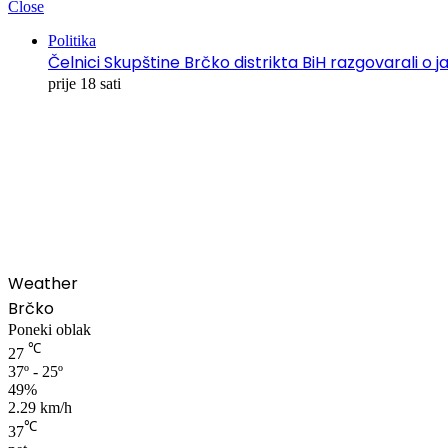
Close
Politika
Čelnici Skupštine Brčko distrikta BiH razgovarali
prije 18 sati
00:00
Weather
Brčko
Poneki oblak
℃
27
37º - 25º
49%
2.29 km/h
℃
37