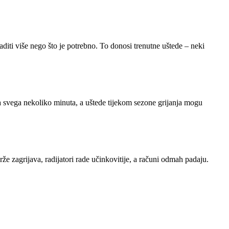
raditi više nego što je potrebno. To donosi trenutne uštede – neki
va svega nekoliko minuta, a uštede tijekom sezone grijanja mogu
brže zagrijava, radijatori rade učinkovitije, a računi odmah padaju.