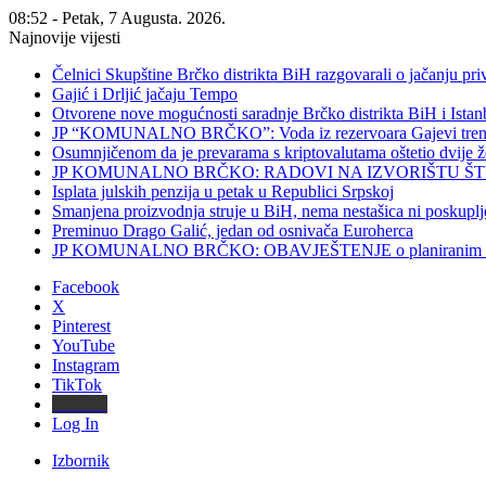
08:52 - Petak, 7 Augusta. 2026.
Najnovije vijesti
Čelnici Skupštine Brčko distrikta BiH razgovarali o jačanju 
Gajić i Drljić jačaju Tempo
Otvorene nove mogućnosti saradnje Brčko distrikta BiH i Ista
JP “KOMUNALNO BRČKO”: Voda iz rezervoara Gajevi trenut
Osumnjičenom da je prevarama s kriptovalutama oštetio dvije
JP KOMUNALNO BRČKO: RADOVI NA IZVORIŠTU ŠT
Isplata julskih penzija u petak u Republici Srpskoj
Smanjena proizvodnja struje u BiH, nema nestašica ni poskuplj
Preminuo Drago Galić, jedan od osnivača Euroherca
JP KOMUNALNO BRČKO: OBAVJEŠTENJE o planiranim rado
Facebook
X
Pinterest
YouTube
Instagram
TikTok
Threads
Log In
Izbornik