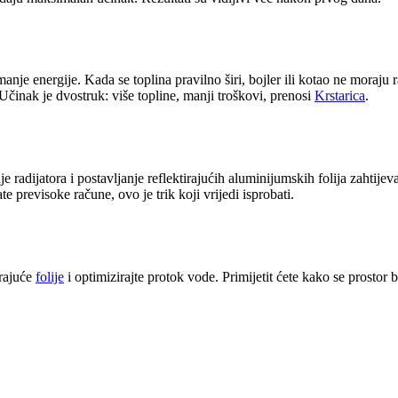
anje energije. Kada se toplina pravilno širi, bojler ili kotao ne moraju 
 Učinak je dvostruk: više topline, manji troškovi, prenosi
Krstarica
.
 radijatora i postavljanje reflektirajućih aluminijumskih folija zahtije
 previsoke račune, ovo je trik koji vrijedi isprobati.
irajuće
folije
i optimizirajte protok vode. Primijetit ćete kako se prostor 