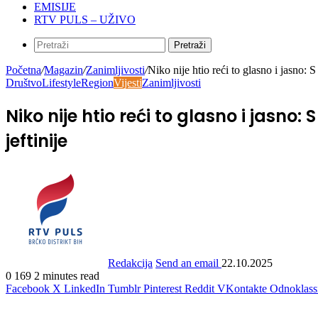
EMISIJE
RTV PULS – UŽIVO
Pretraži
Početna
/
Magazin
/
Zanimljivosti
/
Niko nije htio reći to glasno i jasno: 
Društvo
Lifestyle
Region
Vijesti
Zanimljivosti
Niko nije htio reći to glasno i jasno:
jeftinije
Redakcija
Send an email
22.10.2025
0
169
2 minutes read
Facebook
X
LinkedIn
Tumblr
Pinterest
Reddit
VKontakte
Odnoklass