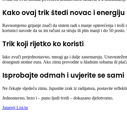
Kako ovaj trik štedi novac i energiju
Ravnomjerno grijanje znači da sistem radi s manje opterećenja i troši m
korisnici navode da su im računi za struju ili plin manji i do 50 posto.
Trik koji rijetko ko koristi
Iako zvuči prejednostavno, mnogi ga i dalje zanemaruju. Uravnoteženje
dosegnuti stotine eura. Ako zimu provodite u hladnim sobama ili plaćate
Isprobajte odmah i uvjerite se sami
Ne čekajte sljedeću zimu. Ispustite zrak iz radijatora, postavite reflekt
Jednostavno, brzo i – puno ljudi tvrdi – dokazano djelotvorno.
Jutarnji List.hr