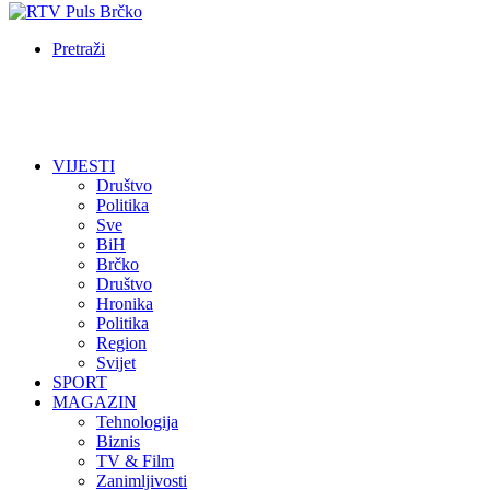
Pretraži
VIJESTI
Društvo
Politika
Sve
BiH
Brčko
Društvo
Hronika
Politika
Region
Svijet
SPORT
MAGAZIN
Tehnologija
Biznis
TV & Film
Zanimljivosti