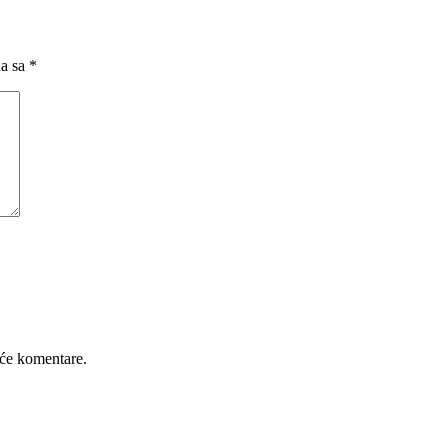
na sa
*
će komentare.