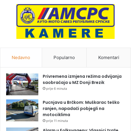
Nedavno
Popularno
Komentari
Privremena izmjena režima odvijanja
saobraćaja u MZ Donji Brezik
prije 6 minuta
Pucnjava u Brčkom: Muškarac teško
ranjen, napadači pobjegli na
motociklima
prije 11 minuta
Alarm u Folksvagenu: Vlasnici traže