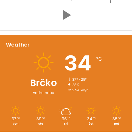
Weather
34
℃
Brčko
37º - 25º
28%
2.94 km/h
Vedro nebo
37
39
36
34
35
℃
℃
℃
℃
℃
pon
uto
sri
čet
pet