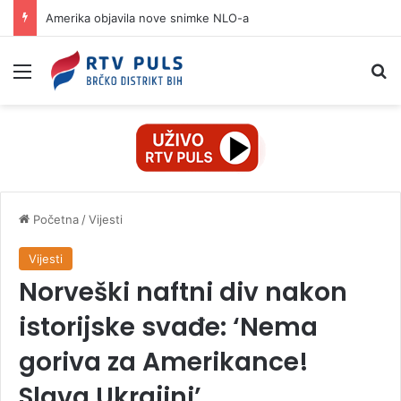
Amerika objavila nove snimke NLO-a
Izbornik
Pr
Početna
/
Vijesti
Vijesti
Norveški naftni div nakon
istorijske svađe: ‘Nema
goriva za Amerikance!
Slava Ukrajini’