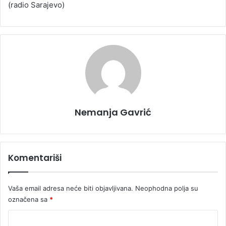
(radio Sarajevo)
Nemanja Gavrić
Komentariši
Vaša email adresa neće biti objavljivana.
Neophodna polja su
označena sa
*
K