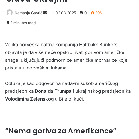
Nemanja Gavrić
S
02.03.2025
0
298
e
2 minutes read
n
d
a
Velika norveška naftna kompanija Haltbakk Bunkers
n
objavila je da više neće opskrbljivati gorivom američke
e
snage, uključujući podmornice američke mornarice koje
m
pristaju u norveškim lukama.
a
i
Odluka je kao odgovor na nedavni sukob američkog
l
predsjednika
Donalda Trumpa
i ukrajinskog predsjednika
Volodimira Zelenskog
u Bijeloj kući.
“Nema goriva za Amerikance”