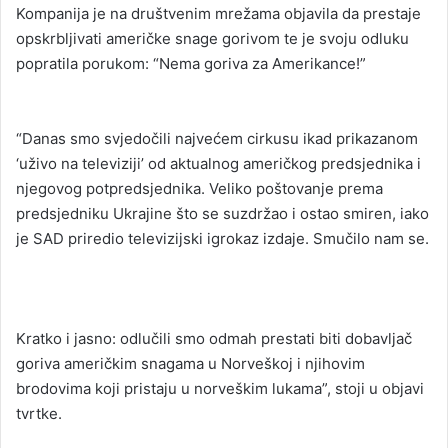
Kompanija je na društvenim mrežama objavila da prestaje
opskrbljivati američke snage gorivom te je svoju odluku
popratila porukom: “Nema goriva za Amerikance!”
“Danas smo svjedočili najvećem cirkusu ikad prikazanom
‘uživo na televiziji’ od aktualnog američkog predsjednika i
njegovog potpredsjednika. Veliko poštovanje prema
predsjedniku Ukrajine što se suzdržao i ostao smiren, iako
je SAD priredio televizijski igrokaz izdaje. Smučilo nam se.
Kratko i jasno: odlučili smo odmah prestati biti dobavljač
goriva američkim snagama u Norveškoj i njihovim
brodovima koji pristaju u norveškim lukama”, stoji u objavi
tvrtke.