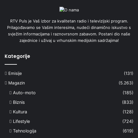
RTV Puls je Vaš izbor za kvalitetan radio i televizijski program.
Prilagođavamo se Vašim interesima, nudeći dinamično iskustvo s
svježim informacijama i raznovrsnom zabavom. Postani dio naše
zajednice i uživaj u vrhunskim medijskim sadržajima!
Kategorije
Emisije
(131)
Magazin
(5.263)
Auto-moto
(185)
Biznis
(833)
Kultura
(128)
Lifestyle
(724)
Tehnologija
(619)