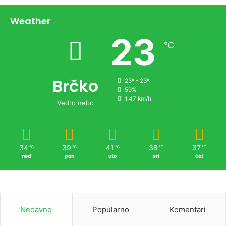
Weather
23
℃
Brčko
23º - 23º
59%
1.47 km/h
Vedro nebo
34
39
41
38
37
℃
℃
℃
℃
℃
ned
pon
uto
sri
čet
Nedavno
Popularno
Komentari