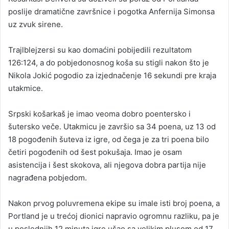
poslije dramatične završnice i pogotka Anfernija Simonsa
a
uz zvuk sirene.
n
e
Trajlblejzersi su kao domaćini pobijedili rezultatom
m
a
126:124, a do pobjedonosnog koša su stigli nakon što je
i
Nikola Jokić pogodio za izjednačenje 16 sekundi pre kraja
l
utakmice.
Srpski košarkaš je imao veoma dobro poentersko i
šutersko veče. Utakmicu je završio sa 34 poena, uz 13 od
18 pogođenih šuteva iz igre, od čega je za tri poena bilo
četiri pogođenih od šest pokušaja. Imao je osam
asistencija i šest skokova, ali njegova dobra partija nije
nagrađena pobjedom.
Nakon prvog poluvremena ekipe su imale isti broj poena, a
Portland je u trećoj dionici napravio ogromnu razliku, pa je
u poslednjih 12 minuta igre ušao sa velikim plusom od 17