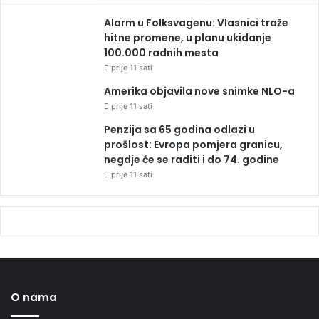
Alarm u Folksvagenu: Vlasnici traže
hitne promene, u planu ukidanje
100.000 radnih mesta
prije 11 sati
Amerika objavila nove snimke NLO-a
prije 11 sati
Penzija sa 65 godina odlazi u
prošlost: Evropa pomjera granicu,
negdje će se raditi i do 74. godine
prije 11 sati
O nama