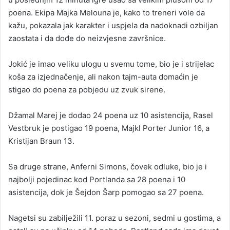
poena. Ekipa Majka Melouna je, kako to treneri vole da
kažu, pokazala jak karakter i uspjela da nadoknadi ozbiljan
zaostata i da dođe do neizvjesne završnice.
Jokić je imao veliku ulogu u svemu tome, bio je i strijelac
koša za izjednačenje, ali nakon tajm-auta domaćin je
stigao do poena za pobjedu uz zvuk sirene.
Džamal Marej je dodao 24 poena uz 10 asistencija, Rasel
Vestbruk je postigao 19 poena, Majkl Porter Junior 16, a
Kristijan Braun 13.
Sa druge strane, Anferni Simons, čovek odluke, bio je i
najbolji pojedinac kod Portlanda sa 28 poena i 10
asistencija, dok je Šejdon Šarp pomogao sa 27 poena.
Nagetsi su zabilježili 11. poraz u sezoni, sedmi u gostima, a