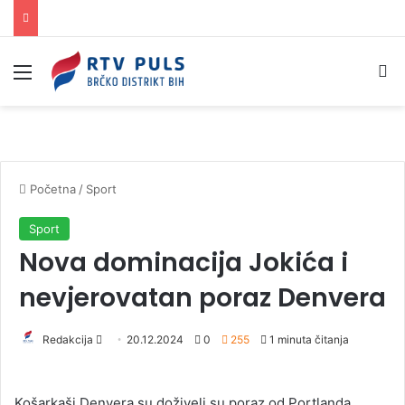
Izbornik
Pr
Početna
/
Sport
Sport
Nova dominacija Jokića i
nevjerovatan poraz Denvera
Redakcija
S
20.12.2024
0
255
1 minuta čitanja
e
n
Košarkaši Denvera su doživeli su poraz od Portlanda
d