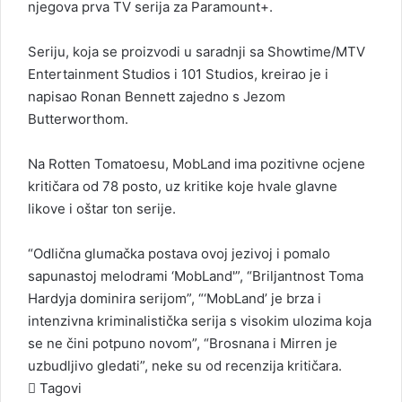
njegova prva TV serija za Paramount+.
Seriju, koja se proizvodi u saradnji sa Showtime/MTV
Entertainment Studios i 101 Studios, kreirao je i
napisao Ronan Bennett zajedno s Jezom
Butterworthom.
Na Rotten Tomatoesu, MobLand ima pozitivne ocjene
kritičara od 78 posto, uz kritike koje hvale glavne
likove i oštar ton serije.
“Odlična glumačka postava ovoj jezivoj i pomalo
sapunastoj melodrami ‘MobLand'”, “Briljantnost Toma
Hardyja dominira serijom”, “‘MobLand’ je brza i
intenzivna kriminalistička serija s visokim ulozima koja
se ne čini potpuno novom”, “Brosnana i Mirren je
uzbudljivo gledati”, neke su od recenzija kritičara.
Tagovi