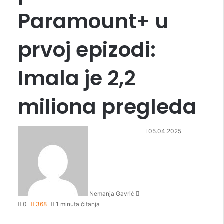
Paramount+ u
prvoj epizodi:
Imala je 2,2
miliona pregleda
S
05.04.2025
e
n
d
a
n
Nemanja Gavrić
e
0
368
1 minuta čitanja
m
a