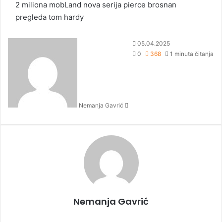
2 miliona
mobLand
nova serija
pierce brosnan
pregleda
tom hardy
S
05.04.2025
e
0
368
1 minuta čitanja
n
d
a
n
Nemanja Gavrić
e
m
a
i
l
Nemanja Gavrić