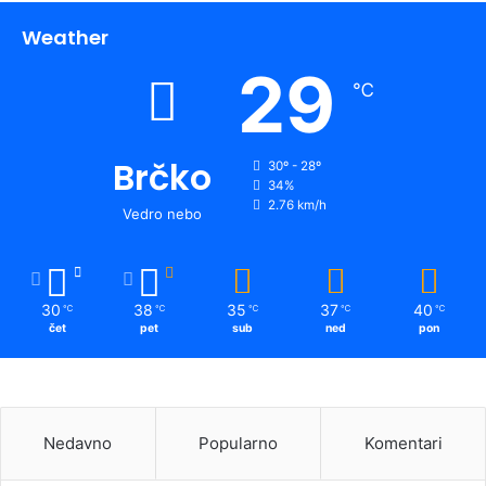
Weather
29
℃
Brčko
30º - 28º
34%
2.76 km/h
Vedro nebo
30
38
35
37
40
℃
℃
℃
℃
℃
čet
pet
sub
ned
pon
Nedavno
Popularno
Komentari