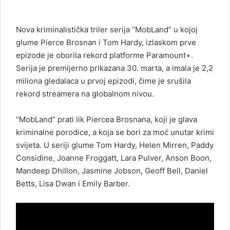
i
l
Nova kriminalistička triler serija “MobLand” u kojoj
glume Pierce Brosnan i Tom Hardy, izlaskom prve
epizode je oborila rekord platforme Paramount+.
Serija je premijerno prikazana 30. marta, a imala je 2,2
miliona gledalaca u prvoj epizodi, čime je srušila
rekord streamera na globalnom nivou.
“MobLand” prati lik Piercea Brosnana, koji je glava
kriminalne porodice, a koja se bori za moć unutar krimi
svijeta. U seriji glume Tom Hardy, Helen Mirren, Paddy
Considine, Joanne Froggatt, Lara Pulver, Anson Boon,
Mandeep Dhillon, Jasmine Jobson, Geoff Bell, Daniel
Betts, Lisa Dwan i Emily Barber.