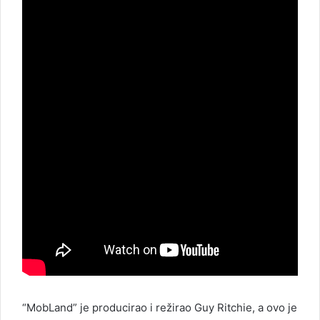
“MobLand” je producirao i režirao Guy Ritchie, a ovo je