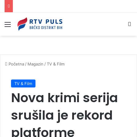
Izbornik
Pr
Početna
/
Magazin
/
TV & Film
TV & Film
Nova krimi serija
srušila je rekord
platforme