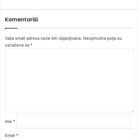
Komentariši
Vaša email adresa neće biti objavljivana.
Neophodna polja su
označena sa
*
K
o
m
e
n
t
a
r
*
Ime
*
Email
*