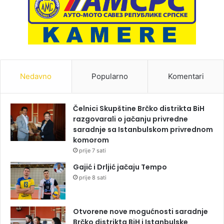
Nedavno
Popularno
Komentari
Čelnici Skupštine Brčko distrikta BiH
razgovarali o jačanju privredne
saradnje sa Istanbulskom privrednom
komorom
prije 7 sati
Gajić i Drljić jačaju Tempo
prije 8 sati
Otvorene nove mogućnosti saradnje
Brčko distrikta BiH i Istanbulske