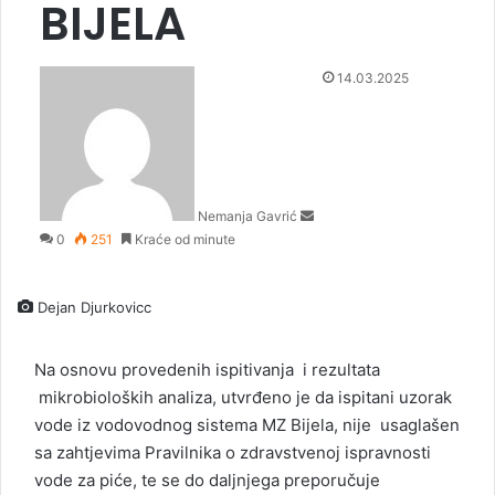
BIJELA
S
14.03.2025
e
n
d
a
n
Nemanja Gavrić
e
0
251
Kraće od minute
m
a
i
Dejan Djurkovicc
l
Na osnovu provedenih ispitivanja i rezultata
mikrobioloških analiza, utvrđeno je da ispitani uzorak
vode iz vodovodnog sistema MZ Bijela, nije usaglašen
sa zahtjevima Pravilnika o zdravstvenoj ispravnosti
vode za piće, te se do daljnjega preporučuje