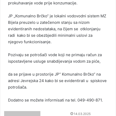
prokuhavanje vode prije konzumacije.
JP „Komunalno Brčko“ je lokalni vodovodni sistem MZ
Bijela preuzelo u zatečenom stanju sa nizom
evidentiranih nedostataka, na čijem se otklonjanju
radi kako bi se obezbjedili minimalni uslovi za
njegovo funkcionisanje.
Pozivaju se potrošači vode koji ne primaju račun za
ispostavljene usluge snabdijevanja vodom za piće,
da se prijave u prostorije JP“ Komunalno Brčko“ na
adresi Jevrejska 24 kako bi se evidentirali u spiskove
potrošača.
Dodatno se možete informisati na tel. 049-490-871.
S
14.03.2025