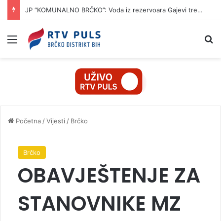
JP “KOMUNALNO BRČKO”: Voda iz rezervoara Gajevi trenutno nije za piće
Izbornik
Pr
Početna
/
Vijesti
/
Brčko
Brčko
OBAVJEŠTENJE ZA
STANOVNIKE MZ