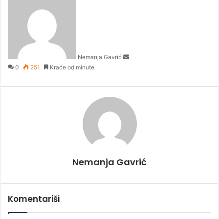
e
n
d
a
n
Nemanja Gavrić
e
0
251
Kraće od minute
m
a
i
l
Nemanja Gavrić
Komentariši