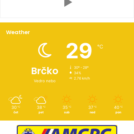
Weather
29
℃
Brčko
30º - 28º
34%
2.76 km/h
Vedro nebo
30
38
35
37
40
℃
℃
℃
℃
℃
čet
pet
sub
ned
pon