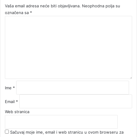
Vaša email adresa neće biti objavljivana.
Neophodna polja su
označena sa
*
K
o
m
e
n
t
a
r
*
Ime
*
Email
*
Web stranica
Sačuvaj moje ime, email i web stranicu u ovom browseru za