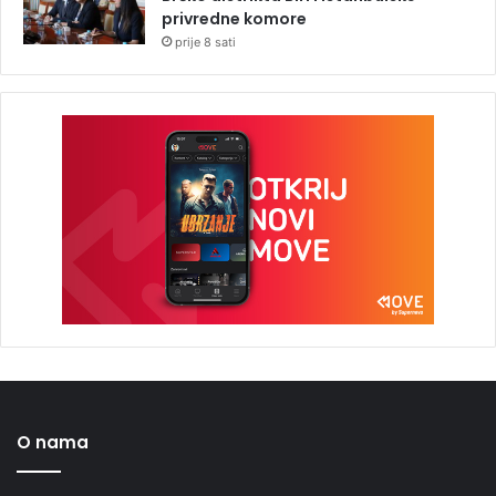
privredne komore
prije 8 sati
O nama