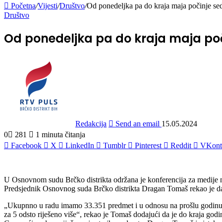
Početna
/
Vijesti
/
Društvo
/
Od ponedeljka pa do kraja maja počinje s
Društvo
Od ponedeljka pa do kraja maja p
Redakcija
Send an email
15.05.2024
0
281
1 minuta čitanja
Facebook
X
LinkedIn
Tumblr
Pinterest
Reddit
VKont
U Osnovnom sudu Brčko distrikta održana je konferencija za medije na 
Predsjednik Osnovnog suda Brčko distrikta Dragan Tomaš rekao je da 
„Ukupnno u radu imamo 33.351 predmet i u odnosu na prošlu godinu im
za 5 odsto riješeno više“, rekao je Tomaš dodajući da je do kraja god