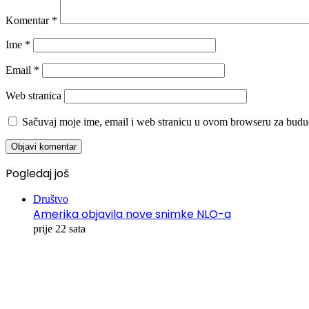
Komentar
*
Ime
*
Email
*
Web stranica
Sačuvaj moje ime, email i web stranicu u ovom browseru za budu
Pogledaj još
Društvo
Amerika objavila nove snimke NLO-a
prije 22 sata
00:00