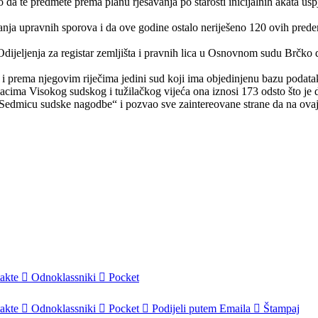
 da te predmete prema planu rješavanja po starosti inicijalnih akata us
a upravnih sporova i da ove godine ostalo neriješeno 120 ovih predemeta
jeljenja za registar zemljišta i pravnih lica u Osnovnom sudu Brčko dis
u i prema njegovim riječima jedini sud koji ima objedinjenu bazu podataka
ima Visokog sudskog i tužilačkog vijeća ona iznosi 173 odsto što je d
Sedmicu sudske nagodbe“ i pozvao sve zaintereovane strane da na ovaj n
akte
Odnoklassniki
Pocket
akte
Odnoklassniki
Pocket
Podijeli putem Emaila
Štampaj