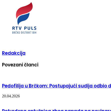
Redakcija
Povezani članci
Pedofilija u Brčkom: Postupajući sudija odbio d
20.04.2026