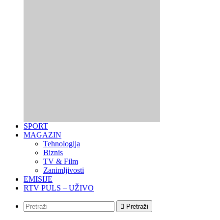
SPORT
MAGAZIN
Tehnologija
Biznis
TV & Film
Zanimljivosti
EMISIJE
RTV PULS – UŽIVO
Pretraži