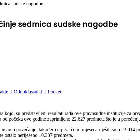
edmica sudske nagodbe
očinje sedmica sudske nagodbe
akte
Odnoklassniki
Pocket
kojoj su predstavljeni rezultati rada ove pravosudne institucije za prv
od počeka ove godine zaprimljeno 22.627 predmeta što je u poređenju 
amo povećanje, također i u prva četiri mjeseca riješili smo 23.014 pr
ine ostalo neriješeno 10.337 predmeta.