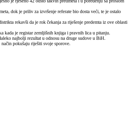
pješno je rješeno 42 odsto takvih predmeta i u poređenju sa prošlom
, dok je priliv za izvršenje referate bio dosta veći, te je ostalo
trikta rekavši da je rok čekanja za riješenje predemta iz ove oblasti
 kada je registar zemljišnih knjiga i pravnih lica u pitanju.
aleko najbolji rezultat u odnosu na druge sudove u BiH.
ačin pokušaju riješiti svoje sporove.