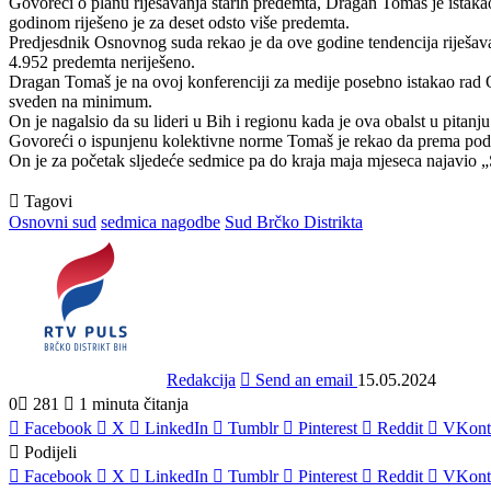
Govoreći o planu riješavanja starih predemta, Dragan Tomaš je istakao
godinom riješeno je za deset odsto više predemta.
Predjesdnik Osnovnog suda rekao je da ove godine tendencija riješavanj
4.952 predemta neriješeno.
Dragan Tomaš je na ovoj konferenciji za medije posebno istakao rad Odi
sveden na minimum.
On je nagalsio da su lideri u Bih i regionu kada je ova obalst u pitanj
Govoreći o ispunjenu kolektivne norme Tomaš je rekao da prema podac
On je za početak sljedeće sedmice pa do kraja maja mjeseca najavio „
Tagovi
Osnovni sud
sedmica nagodbe
Sud Brčko Distrikta
Redakcija
Send an email
15.05.2024
0
281
1 minuta čitanja
Facebook
X
LinkedIn
Tumblr
Pinterest
Reddit
VKont
Podijeli
Facebook
X
LinkedIn
Tumblr
Pinterest
Reddit
VKont