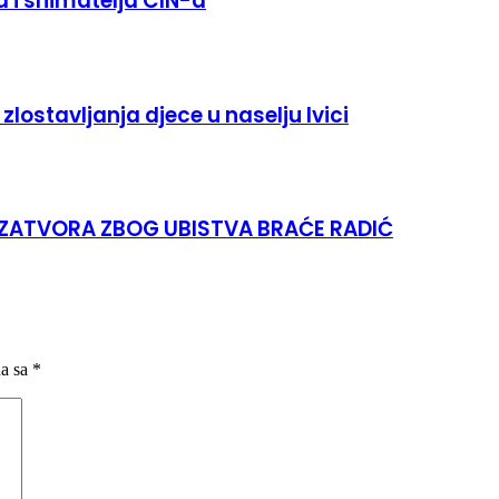
 i snimatelja CIN-a
zlostavljanja djece u naselju Ivici
 ZATVORA ZBOG UBISTVA BRAĆE RADIĆ
na sa
*