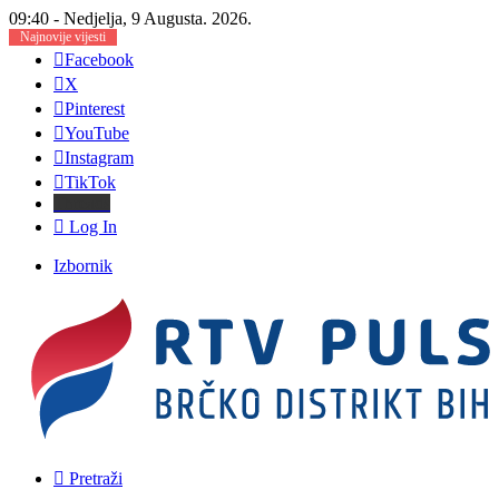
09:40 - Nedjelja, 9 Augusta. 2026.
Najnovije vijesti
Facebook
X
Pinterest
YouTube
Instagram
TikTok
Threads
Log In
Izbornik
Pretraži