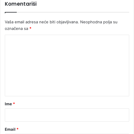
Komentariši
Vaša email adresa neće biti objavljivana.
Neophodna polja su
označena sa
*
K
o
m
e
n
t
a
r
Ime
*
*
Email
*