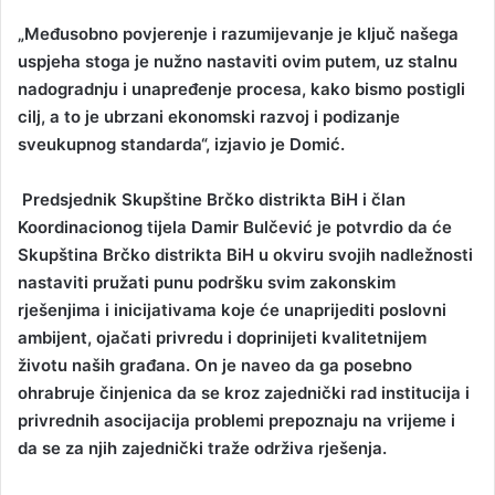
„Međusobno povjerenje i razumijevanje je ključ našega
uspjeha stoga je nužno nastaviti ovim putem, uz stalnu
nadogradnju i unapređenje procesa, kako bismo postigli
cilj, a to je ubrzani ekonomski razvoj i podizanje
sveukupnog standarda“, izjavio je Domić.
Predsjednik Skupštine Brčko distrikta BiH i član
Koordinacionog tijela Damir Bulčević je potvrdio da će
Skupština Brčko distrikta BiH u okviru svojih nadležnosti
nastaviti pružati punu podršku svim zakonskim
rješenjima i inicijativama koje će unaprijediti poslovni
ambijent, ojačati privredu i doprinijeti kvalitetnijem
životu naših građana. On je naveo da ga posebno
ohrabruje činjenica da se kroz zajednički rad institucija i
privrednih asocijacija problemi prepoznaju na vrijeme i
da se za njih zajednički traže održiva rješenja.