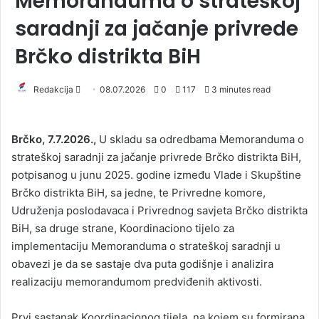
Memoranduma o strateškoj
saradnji za jačanje privrede
Brčko distrikta BiH
Redakcija
S
08.07.2026
0
117
3 minutes read
e
n
Brčko, 7.7.2026.,
U skladu sa odredbama Memoranduma o
d
strateškoj saradnji za jačanje privrede Brčko distrikta BiH,
a
potpisanog u junu 2025. godine između Vlade i Skupštine
n
Brčko distrikta BiH, sa jedne, te Privredne komore,
e
Udruženja poslodavaca i Privrednog savjeta Brčko distrikta
m
a
BiH, sa druge strane, Koordinaciono tijelo za
i
implementaciju Memoranduma o strateškoj saradnji u
l
obavezi je da se sastaje dva puta godišnje i analizira
realizaciju memorandumom predviđenih aktivosti.
Prvi sastanak Koordinacionog tijela, na kojem su formirana