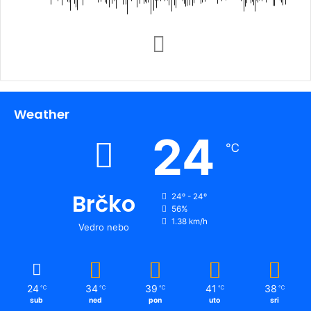
Weather
24
℃
Brčko
24º - 24º
56%
1.38 km/h
Vedro nebo
24
34
39
41
38
℃
℃
℃
℃
℃
sub
ned
pon
uto
sri