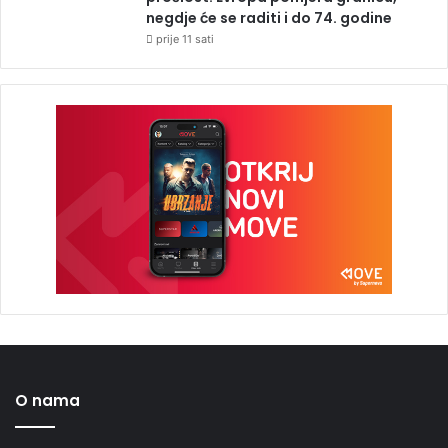
negdje će se raditi i do 74. godine
prije 11 sati
O nama