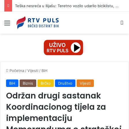
Teška nesreća u Ilijašu: Teretno vozilo udarilo biciklistu, 75-godišnjak zadržan u bolnici
Izbornik
Pr
Početna
/
Vijesti
/
BiH
BiH
Biznis
Brčko
Društvo
Vijesti
Održan drugi sastanak
Koordinacionog tijela za
implementaciju