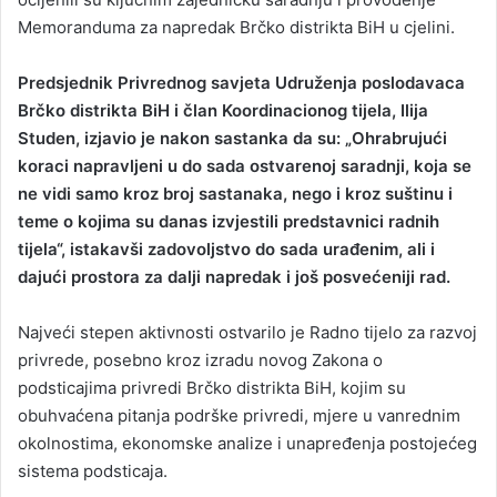
Memoranduma za napredak Brčko distrikta BiH u cjelini.
Predsjednik Privrednog savjeta Udruženja poslodavaca
Brčko distrikta BiH i član Koordinacionog tijela, Ilija
Studen, izjavio je nakon sastanka da su: „Ohrabrujući
koraci napravljeni u do sada ostvarenoj saradnji, koja se
ne vidi samo kroz broj sastanaka, nego i kroz suštinu i
teme o kojima su danas izvjestili predstavnici radnih
tijela“, istakavši zadovoljstvo do sada urađenim, ali i
dajući prostora za dalji napredak i još posvećeniji rad.
Najveći stepen aktivnosti ostvarilo je Radno tijelo za razvoj
privrede, posebno kroz izradu novog Zakona o
podsticajima privredi Brčko distrikta BiH, kojim su
obuhvaćena pitanja podrške privredi, mjere u vanrednim
okolnostima, ekonomske analize i unapređenja postojećeg
sistema podsticaja.