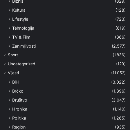
Biznis
(829)
Kultura
(128)
Lifestyle
(723)
Tehnologija
(619)
TV & Film
(366)
Zanimljivosti
(2.577)
Sport
(1.836)
Uncategorized
(129)
Vijesti
(11.052)
BiH
(3.022)
Brčko
(1.396)
Društvo
(3.047)
Hronika
(1.140)
Politika
(1.265)
Region
(935)