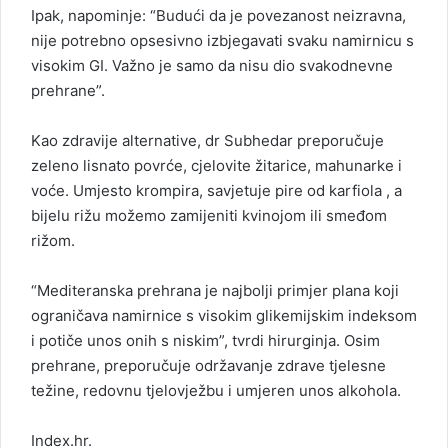
Ipak, napominje: “Budući da je povezanost neizravna,
nije potrebno opsesivno izbjegavati svaku namirnicu s
visokim GI. Važno je samo da nisu dio svakodnevne
prehrane”.
Kao zdravije alternative, dr Subhedar preporučuje
zeleno lisnato povrće, cjelovite žitarice, mahunarke i
voće. Umjesto krompira, savjetuje pire od karfiola , a
bijelu rižu možemo zamijeniti kvinojom ili smeđom
rižom.
“Mediteranska prehrana je najbolji primjer plana koji
ograničava namirnice s visokim glikemijskim indeksom
i potiče unos onih s niskim”, tvrdi hirurginja. Osim
prehrane, preporučuje održavanje zdrave tjelesne
težine, redovnu tjelovježbu i umjeren unos alkohola.
Index.hr
.