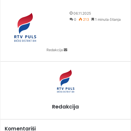
S
06.11.2025
e
0
213
1 minuta čitanja
n
d
a
n
Redakcija
e
m
a
i
l
Redakcija
Komentariši