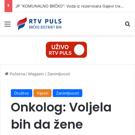
JP “KOMUNALNO BRČKO”: Voda iz rezervoara Gajevi trenutno nije za piće
Izbornik
Pr
Početna
/
Magazin
/
Zanimljivosti
Društvo
Vijesti
Zanimljivosti
Onkolog: Voljela
bih da žene