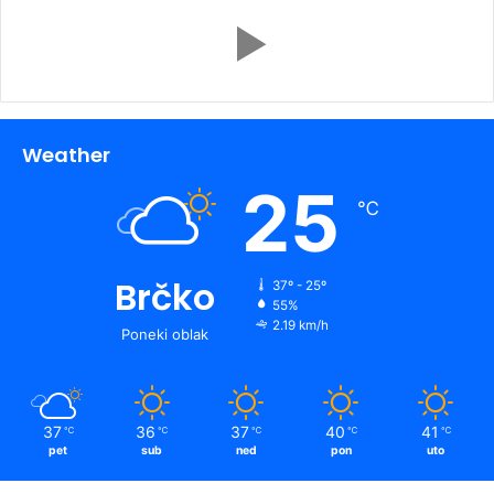
Weather
25
℃
Brčko
37º - 25º
55%
2.19 km/h
Poneki oblak
37
36
37
40
41
℃
℃
℃
℃
℃
pet
sub
ned
pon
uto