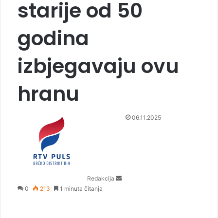
starije od 50
godina
izbjegavaju ovu
hranu
S
06.11.2025
e
n
d
a
n
Redakcija
e
0
213
1 minuta čitanja
m
a
i