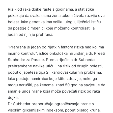
l
Rizik od raka dojke raste s godinama, a statistike
pokazuju da svaka osma žena tokom života razvije ovu
bolest. Iako genetika ima veliku ulogu, liječnici ističu
da postoje čimbenici koje možemo kontrolisati, a
jedan od njih je prehrana.
“Prehrana je jedan od rijetkih faktora rizika nad kojima
imamo kontrolu”, ističe onkološka hirurškinja dr. Preeti
Subhedar za Parade. Prema riječima dr Subhedar,
prehrambene navike utiču i na rizik od drugih bolesti,
poput dijabetesa tipa 2 i kardiovaskularnih problema.
Iako postoje namirnice koje štite zdravlje, neke ga
mogu narušiti, pa ženama iznad 50 godina savjetuje da
smanje unos hrane koja može povećati rizik od raka
dojke.
Dr Subhedar preporučuje ograničavanje hrane s
visokim glikemijskim indeksom, poput bijelog kruha,