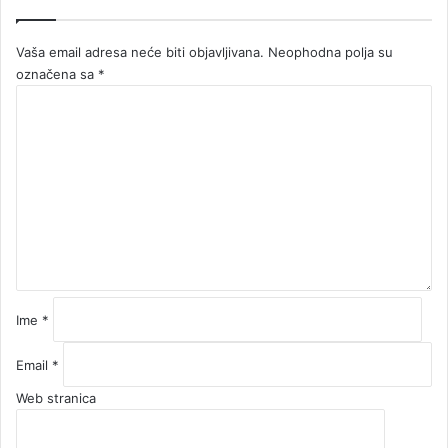
Vaša email adresa neće biti objavljivana.
Neophodna polja su
označena sa
*
K
o
m
e
n
t
a
r
*
Ime
*
Email
*
Web stranica