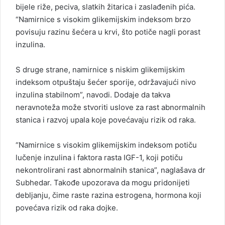
bijele riže, peciva, slatkih žitarica i zaslađenih pića.
“Namirnice s visokim glikemijskim indeksom brzo
povisuju razinu šećera u krvi, što potiče nagli porast
inzulina.
S druge strane, namirnice s niskim glikemijskim
indeksom otpuštaju šećer sporije, održavajući nivo
inzulina stabilnom”, navodi. Dodaje da takva
neravnoteža može stvoriti uslove za rast abnormalnih
stanica i razvoj upala koje povećavaju rizik od raka.
“Namirnice s visokim glikemijskim indeksom potiču
lučenje inzulina i faktora rasta IGF-1, koji potiču
nekontrolirani rast abnormalnih stanica”, naglašava dr
Subhedar. Takođe upozorava da mogu pridonijeti
debljanju, čime raste razina estrogena, hormona koji
povećava rizik od raka dojke.