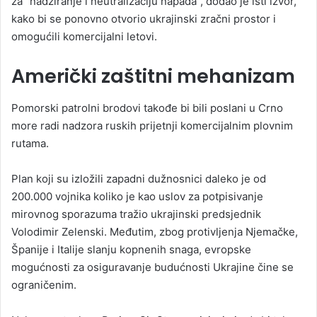
za “nadziranje i neutralizaciju napada”, dodao je isti izvor,
kako bi se ponovno otvorio ukrajinski zračni prostor i
omogućili komercijalni letovi.
Američki zaštitni mehanizam
Pomorski patrolni brodovi takođe bi bili poslani u Crno
more radi nadzora ruskih prijetnji komercijalnim plovnim
rutama.
Plan koji su izložili zapadni dužnosnici daleko je od
200.000 vojnika koliko je kao uslov za potpisivanje
mirovnog sporazuma tražio ukrajinski predsjednik
Volodimir Zelenski. Međutim, zbog protivljenja Njemačke,
Španije i Italije slanju kopnenih snaga, evropske
mogućnosti za osiguravanje budućnosti Ukrajine čine se
ograničenim.