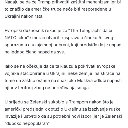
Nadaju se da će Tramp prihvatiti zaštitni mehanizam jer bi
to značilo da američke trupe neće biti raspoređene u
Ukrajini nakon rata.
Evropski dužnosnik rekao je za “The Telegraph” da bi
NATO takođe morao otvoriti raspravu o članku 5. svog
sporazuma o uzajamnoj odbrani, koji predviđa da je napad
na jednog člana napad na sve.
Iako se ne očekuje da će ta klauzula pokrivati evropske
vojnike stacionirane u Ukrajini, neke zemlje insistiraće na
tome da zaštita ostane na snazi ako Moskva odluči napasti
njihov teritorij zbog raspoređivanja snaga.
U srijedu se Zelenski sukobio s Trampom nakon što je
američki predsjednik optužio Ukrajinu za izazivanje ruske
invazije i ustvrdio da su potrebni novi izbori jer je Zelenski
“duboko nepopularan”.