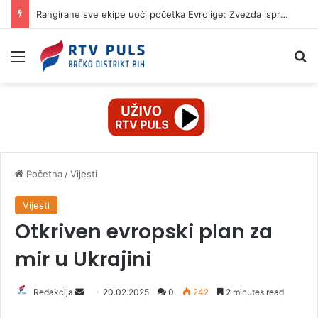
Rangirane sve ekipe uoči početka Evrolige: Zvezda ispred Partizana, evo ko je favorit
Izbornik
Pr
Početna
/
Vijesti
Vijesti
Otkriven evropski plan za
mir u Ukrajini
Redakcija
S
20.02.2025
0
242
2 minutes read
e