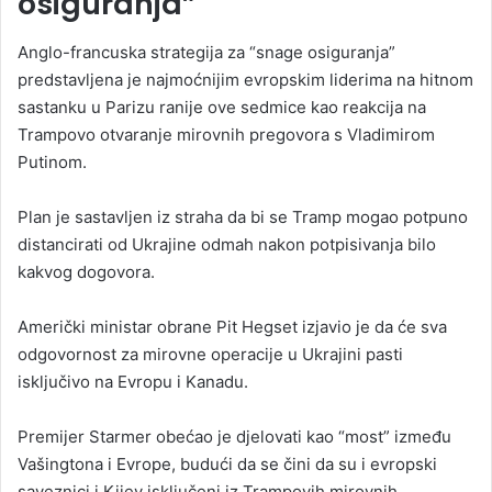
osiguranja”
Anglo-francuska strategija za “snage osiguranja”
predstavljena je najmoćnijim evropskim liderima na hitnom
sastanku u Parizu ranije ove sedmice kao reakcija na
Trampovo otvaranje mirovnih pregovora s Vladimirom
Putinom.
Plan je sastavljen iz straha da bi se Tramp mogao potpuno
distancirati od Ukrajine odmah nakon potpisivanja bilo
kakvog dogovora.
Američki ministar obrane Pit Hegset izjavio je da će sva
odgovornost za mirovne operacije u Ukrajini pasti
isključivo na Evropu i Kanadu.
Premijer Starmer obećao je djelovati kao “most” između
Vašingtona i Evrope, budući da se čini da su i evropski
saveznici i Kijev isključeni iz Trampovih mirovnih