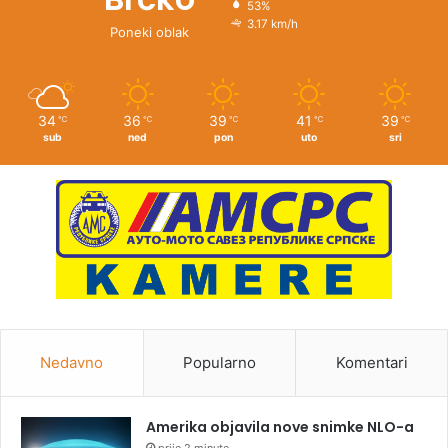
53%
3.17 km/h
Poneki oblak
34
36
39
41
39
℃
℃
℃
℃
℃
sub
ned
pon
uto
sri
Nedavno
Popularno
Komentari
Amerika objavila nove snimke NLO-a