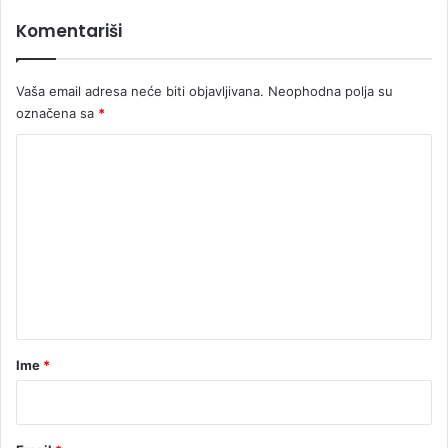
Komentariši
Vaša email adresa neće biti objavljivana.
Neophodna polja su
označena sa
*
K
o
m
e
n
t
a
r
Ime
*
*