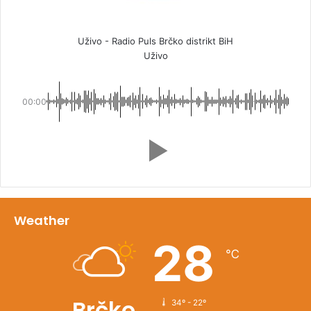
Uživo - Radio Puls Brčko distrikt BiH
Uživo
00:00
Weather
28
℃
Brčko
34º - 22º