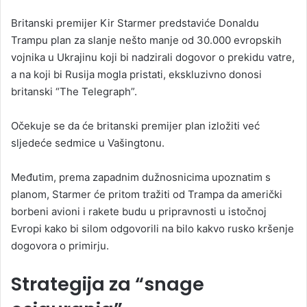
n
Britanski premijer Kir Starmer predstaviće Donaldu
d
Trampu plan za slanje nešto manje od 30.000 evropskih
a
vojnika u Ukrajinu koji bi nadzirali dogovor o prekidu vatre,
n
a na koji bi Rusija mogla pristati, ekskluzivno donosi
e
britanski “The Telegraph”.
m
a
i
Očekuje se da će britanski premijer plan izložiti već
l
sljedeće sedmice u Vašingtonu.
Međutim, prema zapadnim dužnosnicima upoznatim s
planom, Starmer će pritom tražiti od Trampa da američki
borbeni avioni i rakete budu u pripravnosti u istočnoj
Evropi kako bi silom odgovorili na bilo kakvo rusko kršenje
dogovora o primirju.
Strategija za “snage