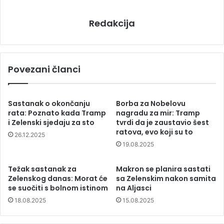
Redakcija
Povezani članci
Sastanak o okončanju
Borba za Nobelovu
rata: Poznato kada Tramp
nagradu za mir: Tramp
i Zelenski sjedaju za sto
tvrdi da je zaustavio šest
ratova, evo koji su to
26.12.2025
19.08.2025
Težak sastanak za
Makron se planira sastati
Zelenskog danas: Morat će
sa Zelenskim nakon samita
se suočiti s bolnom istinom
na Aljasci
18.08.2025
15.08.2025