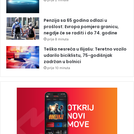
prije 2 minute
Penzija sa 65 godina odlazi u
prošlost: Evropa pomjera granicu,
negdje će se raditi i do 74. godine
prije 8 minuta
Teška nesreća u Ilijašu: Teretno vozilo
udarilo biciklistu, 75-godišnjak
zadržan u bolnici
prije 10 minuta