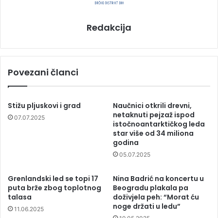
Redakcija
Povezani članci
Stižu pljuskovi i grad
Naučnici otkrili drevni,
netaknuti pejzaž ispod
07.07.2025
istočnoantarktičkog leda
star više od 34 miliona
godina
05.07.2025
Grenlandski led se topi 17
Nina Badrić na koncertu u
puta brže zbog toplotnog
Beogradu plakala pa
talasa
doživjela peh: “Morat ću
noge držati u ledu”
11.06.2025