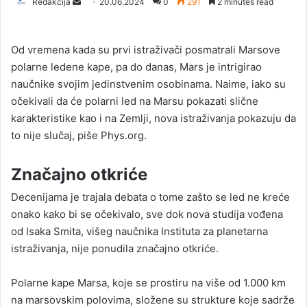
Redakcija
S
20.06.2024
0
291
2 minutes read
e
n
Od vremena kada su prvi istraživači posmatrali Marsove
d
polarne ledene kape, pa do danas, Mars je intrigirao
a
naučnike svojim jedinstvenim osobinama. Naime, iako su
n
očekivali da će polarni led na Marsu pokazati slične
e
karakteristike kao i na Zemlji, nova istraživanja pokazuju da
m
a
to nije slučaj, piše Phys.org.
i
l
Značajno otkriće
Decenijama je trajala debata o tome zašto se led ne kreće
onako kako bi se očekivalo, sve dok nova studija vođena
od Isaka Smita, višeg naučnika Instituta za planetarna
istraživanja, nije ponudila značajno otkriće.
Polarne kape Marsa, koje se prostiru na više od 1.000 km
na marsovskim polovima, složene su strukture koje sadrže