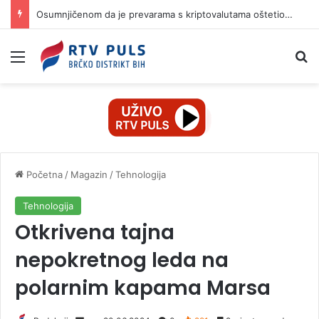
Osumnjičenom da je prevarama s kriptovalutama oštetio dvije žene za 42.000 KM
Izbornik
Pr
Početna
/
Magazin
/
Tehnologija
Tehnologija
Otkrivena tajna
nepokretnog leda na
polarnim kapama Marsa