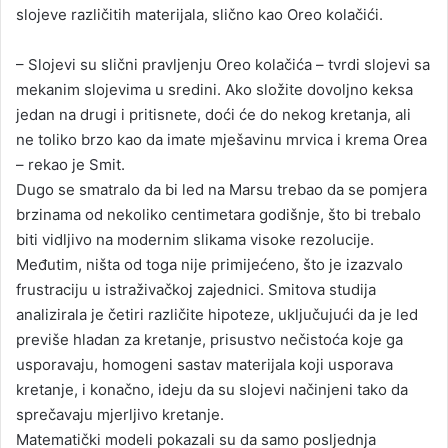
slojeve različitih materijala, slično kao Oreo kolačići.
– Slojevi su slični pravljenju Oreo kolačića – tvrdi slojevi sa
mekanim slojevima u sredini. Ako složite dovoljno keksa
jedan na drugi i pritisnete, doći će do nekog kretanja, ali
ne toliko brzo kao da imate mješavinu mrvica i krema Orea
– rekao je Smit.
Dugo se smatralo da bi led na Marsu trebao da se pomjera
brzinama od nekoliko centimetara godišnje, što bi trebalo
biti vidljivo na modernim slikama visoke rezolucije.
Međutim, ništa od toga nije primijećeno, što je izazvalo
frustraciju u istraživačkoj zajednici. Smitova studija
analizirala je četiri različite hipoteze, uključujući da je led
previše hladan za kretanje, prisustvo nečistoća koje ga
usporavaju, homogeni sastav materijala koji usporava
kretanje, i konačno, ideju da su slojevi načinjeni tako da
sprečavaju mjerljivo kretanje.
Matematički modeli pokazali su da samo posljednja