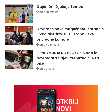
Gajić i Drljić jačaju Tempo
prije 18 minuta
Otvorene nove mogućnosti saradnje
Brčko distrikta BiH i Istanbulske
privredne komore
prije 49 minuta
JP “KOMUNALNO BRČKO”: Voda iz
rezervoara Gajevi trenutno nije za
piće
prije 2 sata