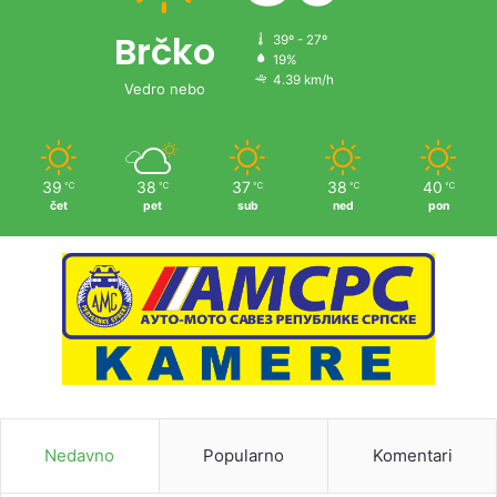
Brčko
39º - 27º
19%
4.39 km/h
Vedro nebo
39
38
37
38
40
℃
℃
℃
℃
℃
čet
pet
sub
ned
pon
Nedavno
Popularno
Komentari