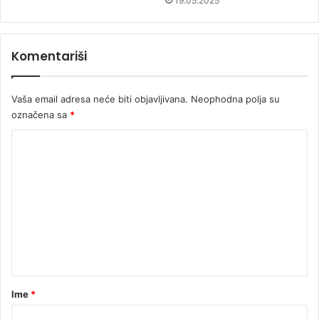
19.05.2025
Komentariši
Vaša email adresa neće biti objavljivana.
Neophodna polja su
označena sa
*
K
o
m
e
n
t
a
r
Ime
*
*