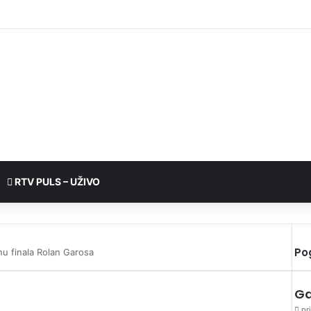
RTV PULS – UŽIVO
Po
nu finala Rolan Garosa
Ga
pri