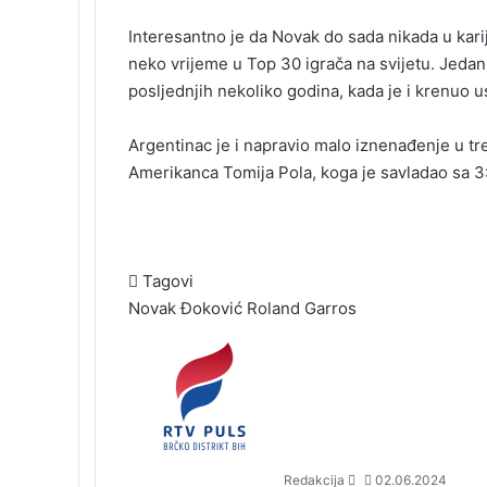
Interesantno je da Novak do sada nikada u kari
neko vrijeme u Top 30 igrača na svijetu. Jedan 
posljednjih nekoliko godina, kada je i krenuo 
Argentinac je i napravio malo iznenađenje u tre
Amerikanca Tomija Pola, koga je savladao sa 3:
Tagovi
Novak Đoković
Roland Garros
S
e
n
d
a
n
Redakcija
02.06.2024
e