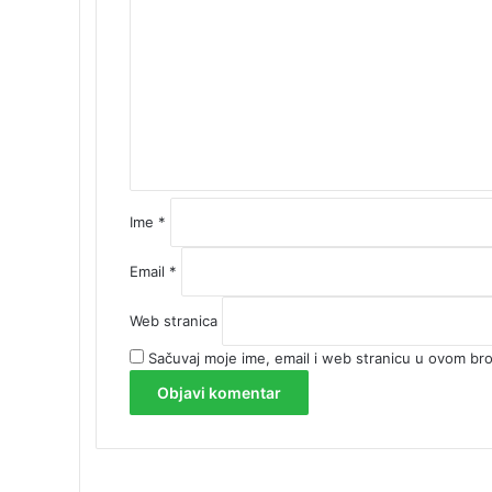
o
m
e
n
t
a
r
*
Ime
*
Email
*
Web stranica
Sačuvaj moje ime, email i web stranicu u ovom b