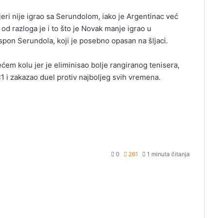
jeri nije igrao sa Serundolom, iako je Argentinac već
od razloga je i to što je Novak manje igrao u
uspon Serundola, koji je posebno opasan na šljaci.
ćem kolu jer je eliminisao bolje rangiranog tenisera,
1 i zakazao duel protiv najboljeg svih vremena.
0
261
1 minuta čitanja