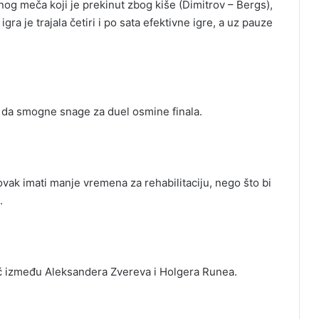
og meča koji je prekinut zbog kiše (Dimitrov – Bergs),
ra je trajala četiri i po sata efektivne igre, a uz pauze
 da smogne snage za duel osmine finala.
vak imati manje vremena za rehabilitaciju, nego što bi
.
eč između Aleksandera Zvereva i Holgera Runea.