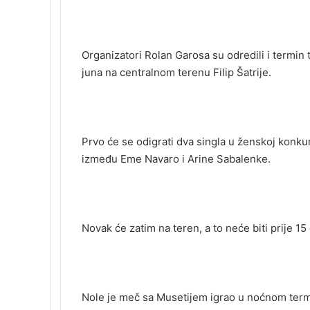
k
n
s
t
s
t
e
s
n
i
Organizatori Rolan Garosa su odredili i termin t
k
juna na centralnom terenu Filip Šatrije.
i
Prvo će se odigrati dva singla u ženskoj konkur
između Eme Navaro i Arine Sabalenke.
Novak će zatim na teren, a to neće biti prije 15
Nole je meč sa Musetijem igrao u noćnom termi