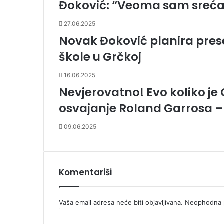
Đoković: “Veoma sam srećan
27.06.2025
Novak Đoković planira prese
škole u Grčkoj
16.06.2025
Nevjerovatno! Evo koliko je 
osvajanje Roland Garrosa – 
09.06.2025
Komentariši
Vaša email adresa neće biti objavljivana.
Neophodna p
K