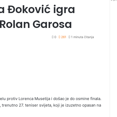
a Đoković igra
 Rolan Garosa
0
261
1 minuta čitanja
lu protiv Lorenca Musetija i došao je do osmine finala.
renutno 27. teniser svijeta, koji je izuzetno opasan na