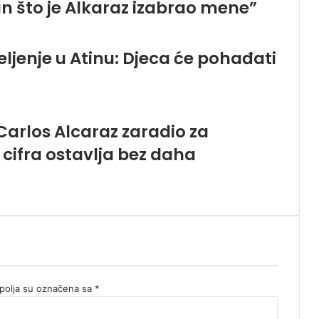
 što je Alkaraz izabrao mene”
ljenje u Atinu: Djeca će pohađati
Carlos Alcaraz zaradio za
cifra ostavlja bez daha
olja su označena sa
*