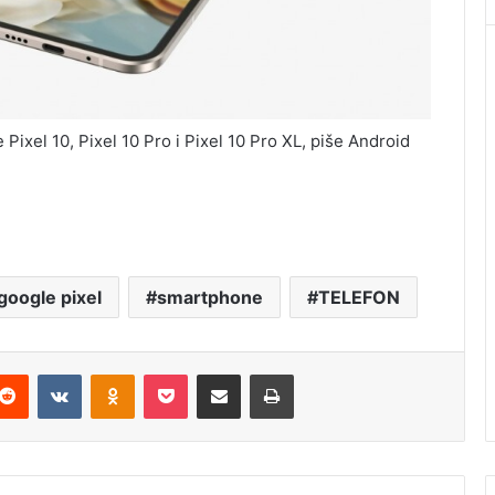
ixel 10, Pixel 10 Pro i Pixel 10 Pro XL, piše Android
google pixel
smartphone
TELEFON
Reddit
VKontakte
Odnoklassniki
Pocket
Podijeli putem Emaila
Štampaj