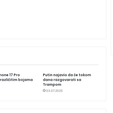
hone 17 Pro
Putin najavio da će tokom
različitim bojama
dana razgovarati sa
Trampom
03.07.2025