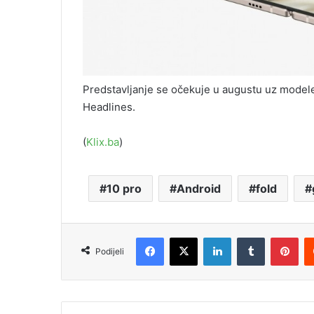
Predstavljanje se očekuje u augustu uz modele P
Headlines.
(
Klix.ba
)
10 pro
Android
fold
Facebook
X
LinkedIn
Tumblr
Pinterest
Podijeli