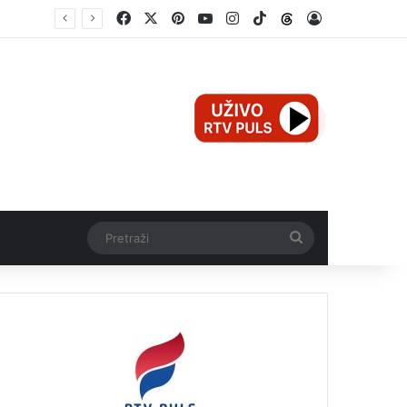
Facebook
X
Pinterest
YouTube
Instagram
TikTok
Threads
Log In
Mali Aleksej iz Teslića, prijevremeno rođena beba, dobio životnu bitku na UKC-u Srpske
Pretraži