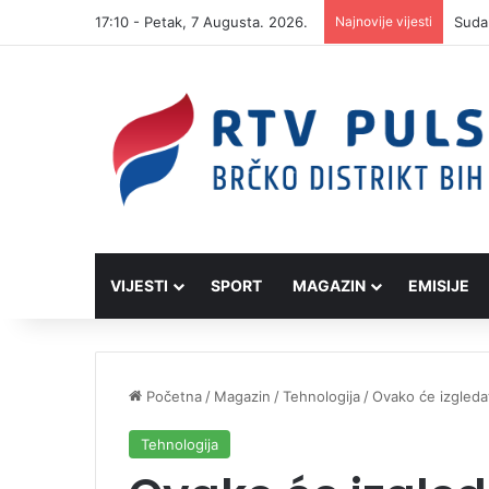
17:10 - Petak, 7 Augusta. 2026.
Najnovije vijesti
VIJESTI
SPORT
MAGAZIN
EMISIJE
Početna
/
Magazin
/
Tehnologija
/
Ovako će izgledat
Tehnologija