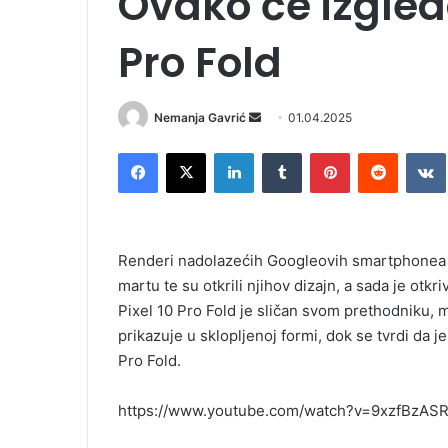
Ovako će izgleda
Pro Fold
Nemanja Gavrić
S
01.04.2025
e
Facebook
X
LinkedIn
Tumblr
Pinterest
Reddit
VK
n
d
a
n
Renderi nadolazećih Googleovih smartphonea Pix
e
martu te su otkrili njihov dizajn, a sada je otkr
m
Pixel 10 Pro Fold je sličan svom prethodniku, 
a
i
prikazuje u sklopljenoj formi, dok se tvrdi da j
l
Pro Fold.
https://www.youtube.com/watch?v=9xzfBzAS