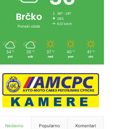
Brčko
36º - 26º
28%
6.01 km/h
Poneki oblak
34
35
37
40
41
℃
℃
℃
℃
℃
pet
sub
ned
pon
uto
Nedavno
Popularno
Komentari