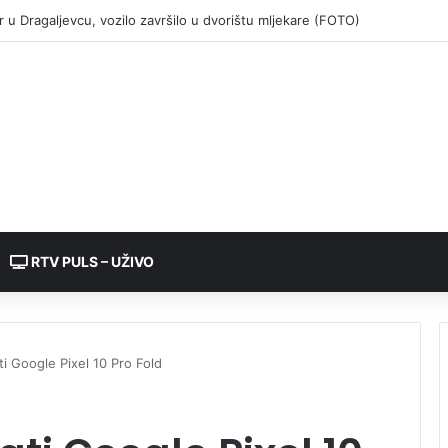
RTV PULS – UŽIVO
i Google Pixel 10 Pro Fold