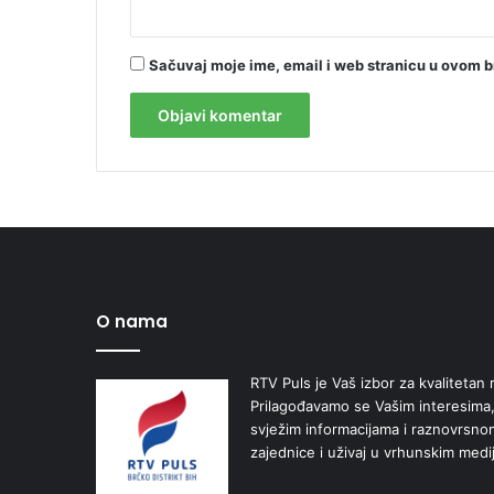
Sačuvaj moje ime, email i web stranicu u ovom 
O nama
RTV Puls je Vaš izbor za kvalitetan r
Prilagođavamo se Vašim interesima,
svježim informacijama i raznovrsn
zajednice i uživaj u vrhunskim medi