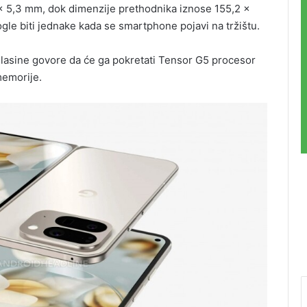
x 5,3 mm, dok dimenzije prethodnika iznose 155,2 x
gle biti jednake kada se smartphone pojavi na tržištu.
glasine govore da će ga pokretati Tensor G5 procesor
memorije.