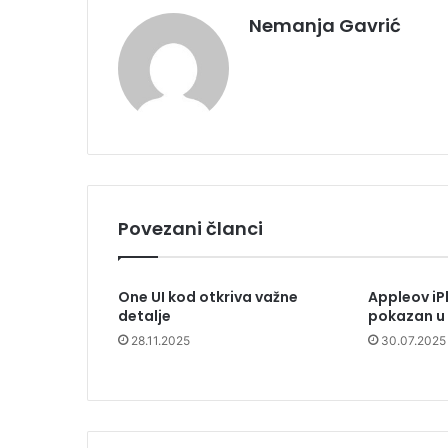
Nemanja Gavrić
Povezani članci
One UI kod otkriva važne
Appleov iP
detalje
pokazan u 
28.11.2025
30.07.2025