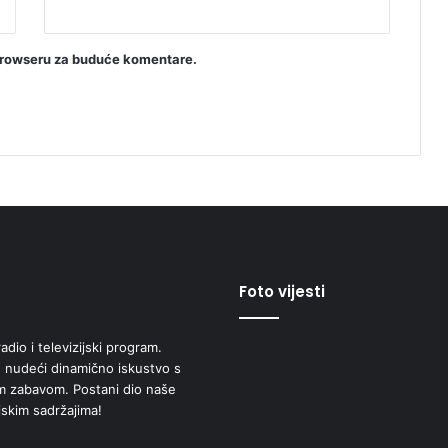
browseru za buduće komentare.
Foto vijesti
adio i televizijski program.
 nudeći dinamično iskustvo s
om zabavom. Postani dio naše
jskim sadržajima!