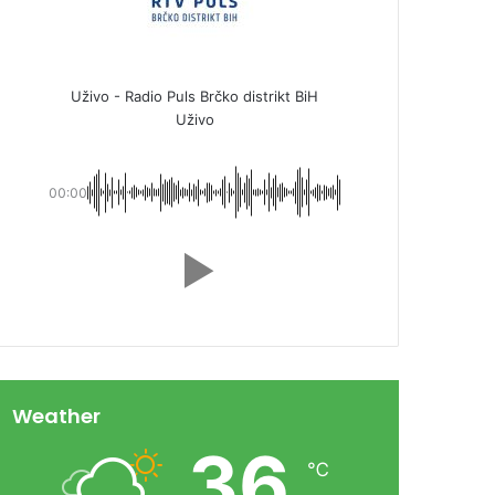
Uživo - Radio Puls Brčko distrikt BiH
Uživo
00:00
Weather
36
℃