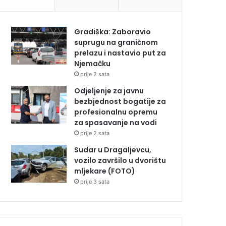
Gradiška: Zaboravio
suprugu na graničnom
prelazu i nastavio put za
Njemačku
prije 2 sata
Odjeljenje za javnu
bezbjednost bogatije za
profesionalnu opremu
za spasavanje na vodi
prije 2 sata
Sudar u Dragaljevcu,
vozilo završilo u dvorištu
mljekare (FOTO)
prije 3 sata