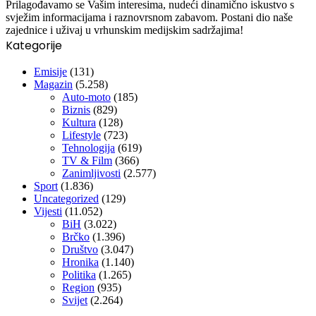
Prilagođavamo se Vašim interesima, nudeći dinamično iskustvo s
svježim informacijama i raznovrsnom zabavom. Postani dio naše
zajednice i uživaj u vrhunskim medijskim sadržajima!
Kategorije
Emisije
(131)
Magazin
(5.258)
Auto-moto
(185)
Biznis
(829)
Kultura
(128)
Lifestyle
(723)
Tehnologija
(619)
TV & Film
(366)
Zanimljivosti
(2.577)
Sport
(1.836)
Uncategorized
(129)
Vijesti
(11.052)
BiH
(3.022)
Brčko
(1.396)
Društvo
(3.047)
Hronika
(1.140)
Politika
(1.265)
Region
(935)
Svijet
(2.264)