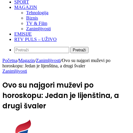
SPORT
MAGAZIN
Tehnologija
Biznis
TV & Film
Zanimljivosti
EMISIJE
RTV PULS – UŽIVO
Pretraži
Početna
/
Magazin
/
Zanimljivosti
/
Ovo su najgori muževi po
horoskopu: Jedan je lijenština, a drugi švaler
Zanimljivosti
Ovo su najgori muževi po
horoskopu: Jedan je lijenština, a
drugi švaler