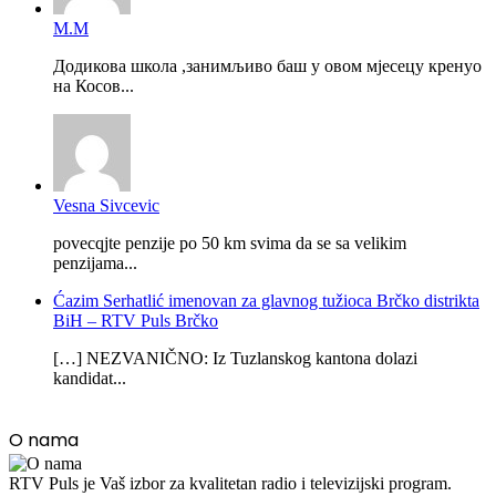
М.М
Додикова школа ,занимљиво баш у овом мјесецу кренуо
на Косов...
Vesna Sivcevic
povecqjte penzije po 50 km svima da se sa velikim
penzijama...
Ćazim Serhatlić imenovan za glavnog tužioca Brčko distrikta
BiH – RTV Puls Brčko
[…] NEZVANIČNO: Iz Tuzlanskog kantona dolazi
kandidat...
O nama
RTV Puls je Vaš izbor za kvalitetan radio i televizijski program.