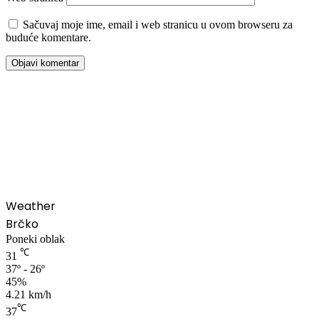
Sačuvaj moje ime, email i web stranicu u ovom browseru za
buduće komentare.
00:00
Weather
Brčko
Poneki oblak
℃
31
37º - 26º
45%
4.21 km/h
℃
37