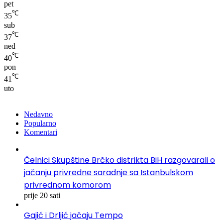
pet
℃
35
sub
℃
37
ned
℃
40
pon
℃
41
uto
Nedavno
Popularno
Komentari
Čelnici Skupštine Brčko distrikta BiH razgovarali o
jačanju privredne saradnje sa Istanbulskom
privrednom komorom
prije 20 sati
Gajić i Drljić jačaju Tempo