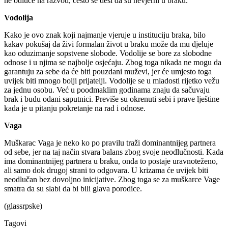
ne odluče na razvod, često se desi da su nevjerni u braku.
Vodolija
Kako je ovo znak koji najmanje vjeruje u instituciju braka, bilo
kakav pokušaj da živi formalan život u braku može da mu djeluje
kao oduzimanje sopstvene slobode. Vodolije se bore za slobodne
odnose i u njima se najbolje osjećaju. Zbog toga nikada ne mogu da
garantuju za sebe da će biti pouzdani muževi, jer će umjesto toga
uvijek biti mnogo bolji prijatelji. Vodolije se u mladosti rijetko vežu
za jednu osobu. Već u poodmaklim godinama znaju da sačuvaju
brak i budu odani saputnici. Previše su okrenuti sebi i prave lještine
kada je u pitanju pokretanje na rad i odnose.
Vaga
Muškarac Vaga je neko ko po pravilu traži dominantnijeg partnera
od sebe, jer na taj način stvara balans zbog svoje neodlučnosti. Kada
ima dominantnijeg partnera u braku, onda to postaje uravnoteženo,
ali samo dok drugoj strani to odgovara. U krizama će uvijek biti
neodlučan bez dovoljno inicijative. Zbog toga se za muškarce Vage
smatra da su slabi da bi bili glava porodice.
(glassrpske)
Tagovi