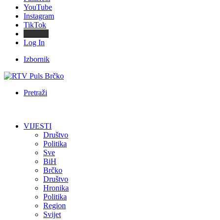
YouTube
Instagram
TikTok
Threads
Log In
Izbornik
Pretraži
VIJESTI
Društvo
Politika
Sve
BiH
Brčko
Društvo
Hronika
Politika
Region
Svijet