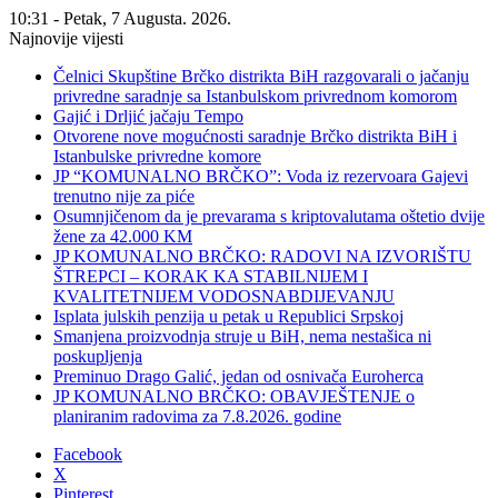
10:31 - Petak, 7 Augusta. 2026.
Najnovije vijesti
Čelnici Skupštine Brčko distrikta BiH razgovarali o jačanju
privredne saradnje sa Istanbulskom privrednom komorom
Gajić i Drljić jačaju Tempo
Otvorene nove mogućnosti saradnje Brčko distrikta BiH i
Istanbulske privredne komore
JP “KOMUNALNO BRČKO”: Voda iz rezervoara Gajevi
trenutno nije za piće
Osumnjičenom da je prevarama s kriptovalutama oštetio dvije
žene za 42.000 KM
JP KOMUNALNO BRČKO: RADOVI NA IZVORIŠTU
ŠTREPCI – KORAK KA STABILNIJEM I
KVALITETNIJEM VODOSNABDIJEVANJU
Isplata julskih penzija u petak u Republici Srpskoj
Smanjena proizvodnja struje u BiH, nema nestašica ni
poskupljenja
Preminuo Drago Galić, jedan od osnivača Euroherca
JP KOMUNALNO BRČKO: OBAVJEŠTENJE o
planiranim radovima za 7.8.2026. godine
Facebook
X
Pinterest