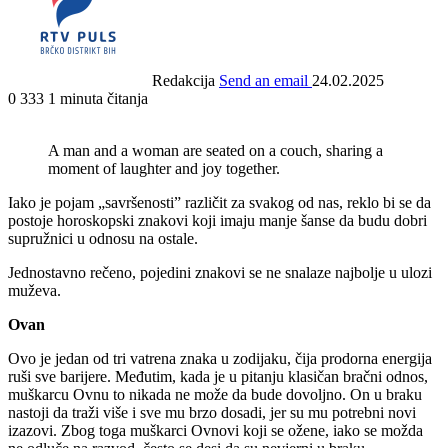
Redakcija
Send an email
24.02.2025
0
333
1 minuta čitanja
A man and a woman are seated on a couch, sharing a
moment of laughter and joy together.
Iako je pojam „savršenosti” različit za svakog od nas, reklo bi se da
postoje horoskopski znakovi koji imaju manje šanse da budu dobri
supružnici u odnosu na ostale.
Jednostavno rečeno, pojedini znakovi se ne snalaze najbolje u ulozi
muževa.
Ovan
Ovo je jedan od tri vatrena znaka u zodijaku, čija prodorna energija
ruši sve barijere. Međutim, kada je u pitanju klasičan bračni odnos,
muškarcu Ovnu to nikada ne može da bude dovoljno. On u braku
nastoji da traži više i sve mu brzo dosadi, jer su mu potrebni novi
izazovi. Zbog toga muškarci Ovnovi koji se ožene, iako se možda