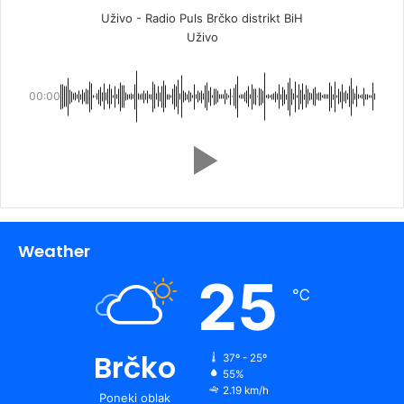
Uživo - Radio Puls Brčko distrikt BiH
Uživo
00:00
Weather
25
℃
Brčko
37º - 25º
55%
2.19 km/h
Poneki oblak