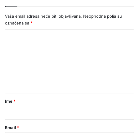
Vaša email adresa neće biti objavljivana.
Neophodna polja su
označena sa
*
K
o
m
e
n
t
a
r
Ime
*
*
Email
*