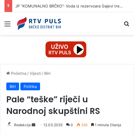
JP “KOMUNALNO BRČKO”: Voda iz rezervoara Gajevi trenutno nije za piće
Izbornik
Pr
Početna
/
Vijesti
/
BiH
BiH
Politika
Pale “teške” riječi u
Narodnoj skupštini RS
Redakcija
S
12.03.2025
0
395
1 minuta čitanja
e