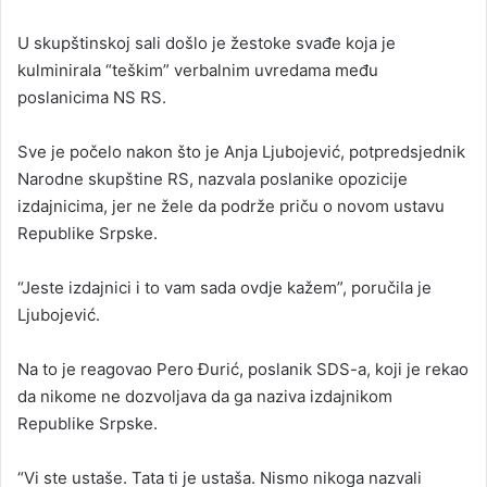
n
U skupštinskoj sali došlo je žestoke svađe koja je
d
kulminirala “teškim” verbalnim uvredama među
a
poslanicima NS RS.
n
e
Sve je počelo nakon što je Anja Ljubojević, potpredsjednik
m
a
Narodne skupštine RS, nazvala poslanike opozicije
i
izdajnicima, jer ne žele da podrže priču o novom ustavu
l
Republike Srpske.
“Jeste izdajnici i to vam sada ovdje kažem”, poručila je
Ljubojević.
Na to je reagovao Pero Đurić, poslanik SDS-a, koji je rekao
da nikome ne dozvoljava da ga naziva izdajnikom
Republike Srpske.
“Vi ste ustaše. Tata ti je ustaša. Nismo nikoga nazvali