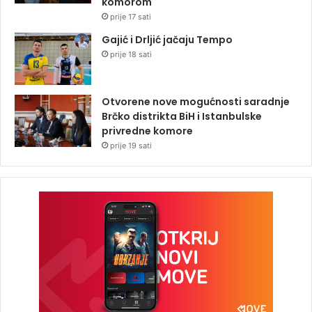
komorom
prije 17 sati
Gajić i Drljić jačaju Tempo
prije 18 sati
Otvorene nove mogućnosti saradnje
Brčko distrikta BiH i Istanbulske
privredne komore
prije 19 sati