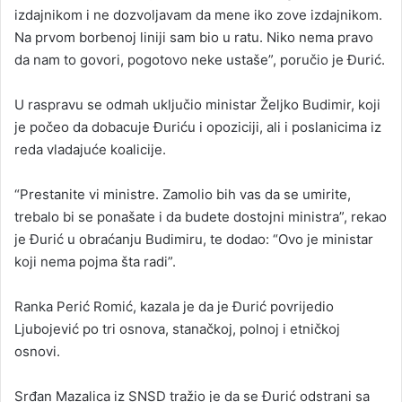
izdajnikom i ne dozvoljavam da mene iko zove izdajnikom.
Na prvom borbenoj liniji sam bio u ratu. Niko nema pravo
da nam to govori, pogotovo neke ustaše”, poručio je Đurić.
U raspravu se odmah uključio ministar Željko Budimir, koji
je počeo da dobacuje Đuriću i opoziciji, ali i poslanicima iz
reda vladajuće koalicije.
“Prestanite vi ministre. Zamolio bih vas da se umirite,
trebalo bi se ponašate i da budete dostojni ministra”, rekao
je Đurić u obraćanju Budimiru, te dodao: “Ovo je ministar
koji nema pojma šta radi”.
Ranka Perić Romić, kazala je da je Đurić povrijedio
Ljubojević po tri osnova, stanačkoj, polnoj i etničkoj
osnovi.
Srđan Mazalica iz SNSD tražio je da se Đurić odstrani sa