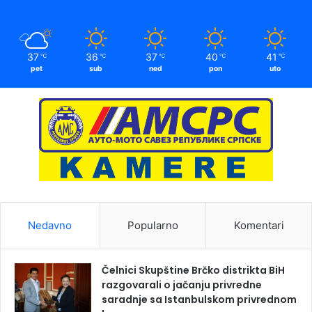
37
36
37
40
41
℃
℃
℃
℃
℃
pet
sub
ned
pon
uto
Nedavno
Popularno
Komentari
Čelnici Skupštine Brčko distrikta BiH
razgovarali o jačanju privredne
saradnje sa Istanbulskom privrednom