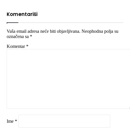
Komentariši
Vaša email adresa neće biti objavljivana.
Neophodna polja su
označena sa
*
Komentar
*
Ime
*