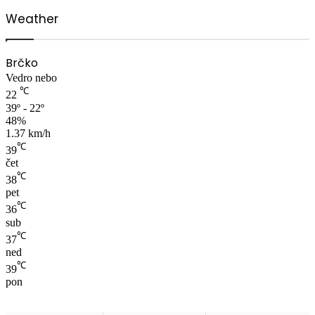
Weather
Brčko
Vedro nebo
℃
22
39º - 22º
48%
1.37 km/h
℃
39
čet
℃
38
pet
℃
36
sub
℃
37
ned
℃
39
pon