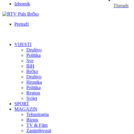
Izbornik
Threads
Pretraži
VIJESTI
Društvo
Politika
Sve
BiH
Brčko
Društvo
Hronika
Politika
Region
Svijet
SPORT
MAGAZIN
Tehnologija
Biznis
TV & Film
Zanimljivosti