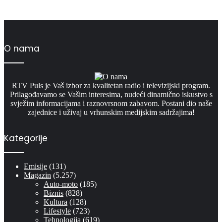
O nama
RTV Puls je Vaš izbor za kvalitetan radio i televizijski program.
Prilagođavamo se Vašim interesima, nudeći dinamično iskustvo s
svježim informacijama i raznovrsnom zabavom. Postani dio naše
zajednice i uživaj u vrhunskim medijskim sadržajima!
Kategorije
Emisije
(131)
Magazin
(5.257)
Auto-moto
(185)
Biznis
(828)
Kultura
(128)
Lifestyle
(723)
Tehnologija
(619)