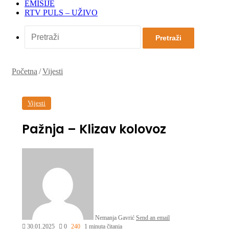
EMISIJE
RTV PULS – UŽIVO
Pretraži
Početna
/
Vijesti
Vijesti
Pažnja – Klizav kolovoz
Nemanja Gavrić
Send an email
30.01.2025
0
240
1 minuta čitanja