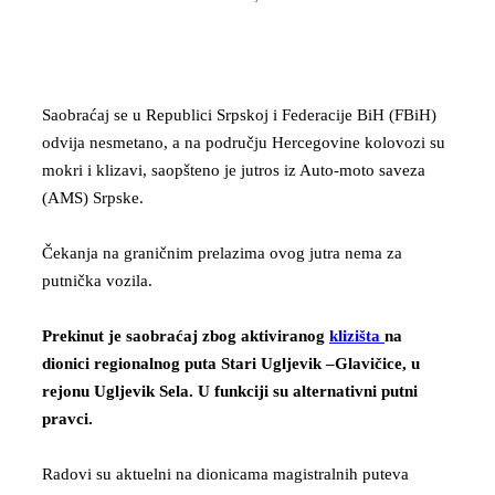
Saobraćaj se u Republici Srpskoj i Federacije BiH (FBiH)
odvija nesmetano, a na području Hercegovine kolovozi su
mokri i klizavi, saopšteno je jutros iz Auto-moto saveza
(AMS) Srpske.
Čekanja na graničnim prelazima ovog jutra nema za
putnička vozila.
Prekinut je saobraćaj zbog aktiviranog
klizišta
na
dionici regionalnog puta Stari Ugljevik –Glavičice, u
rejonu Ugljevik Sela. U funkciji su alternativni putni
pravci.
Radovi su aktuelni na dionicama magistralnih puteva