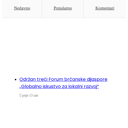
Nedavno
Popularno
Komentari
Održan treći Forum brčanske dijaspore
„Globalno iskustvo za lokalni razvoj“
prije 13 sati