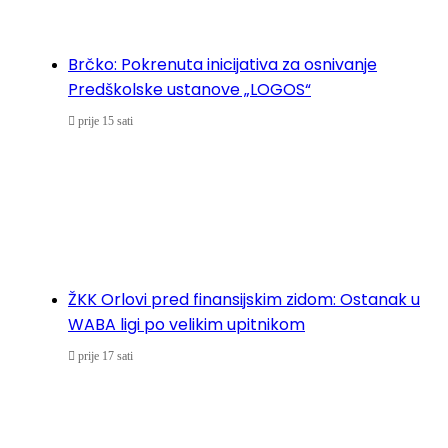
Brčko: Pokrenuta inicijativa za osnivanje
Predškolske ustanove „LOGOS“
prije 15 sati
ŽKK Orlovi pred finansijskim zidom: Ostanak u
WABA ligi po velikim upitnikom
prije 17 sati