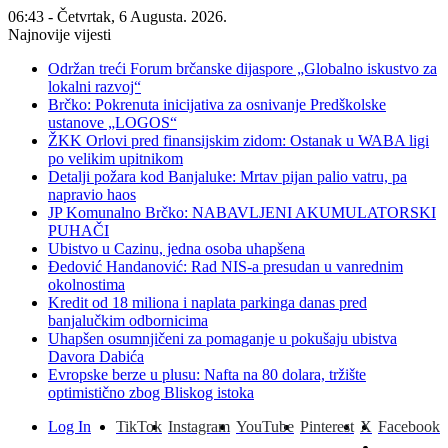
06:43 - Četvrtak, 6 Augusta. 2026.
Najnovije vijesti
Održan treći Forum brčanske dijaspore „Globalno iskustvo za
lokalni razvoj“
Brčko: Pokrenuta inicijativa za osnivanje Predškolske
ustanove „LOGOS“
ŽKK Orlovi pred finansijskim zidom: Ostanak u WABA ligi
po velikim upitnikom
Detalji požara kod Banjaluke: Mrtav pijan palio vatru, pa
napravio haos
JP Komunalno Brčko: NABAVLJENI AKUMULATORSKI
PUHAČI
Ubistvo u Cazinu, jedna osoba uhapšena
Đedović Handanović: Rad NIS-a presudan u vanrednim
okolnostima
Kredit od 18 miliona i naplata parkinga danas pred
banjalučkim odbornicima
Uhapšen osumnjičeni za pomaganje u pokušaju ubistva
Davora Dabića
Evropske berze u plusu: Nafta na 80 dolara, tržište
optimistično zbog Bliskog istoka
Log In
TikTok
Instagram
YouTube
Pinterest
X
Facebook