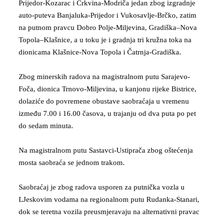
Prijedor-Kozarac i Crkvina-Modriča jedan zbog izgradnje
auto-puteva Banjaluka-Prijedor i Vukosavlje-Brčko, zatim
na putnom pravcu Dobro Polje-Miljevina, Gradiška–Nova
Topola–Klašnice, a u toku je i gradnja tri kružna toka na
dionicama Klašnice-Nova Topola i Čatrnja-Gradiška.
Zbog minerskih radova na magistralnom putu Sarajevo-
Foča, dionica Trnovo-Miljevina, u kanjonu rijeke Bistrice,
dolaziće do povremene obustave saobraćaja u vremenu
između 7.00 i 16.00 časova, u trajanju od dva puta po pet
do sedam minuta.
Na magistralnom putu Sastavci-Ustiprača zbog oštećenja
mosta saobraća se jednom trakom.
Saobraćaj je zbog radova usporen za putnička vozla u
LJeskovim vodama na regionalnom putu Rudanka-Stanari,
dok se teretna vozila preusmjeravaju na alternativni pravac