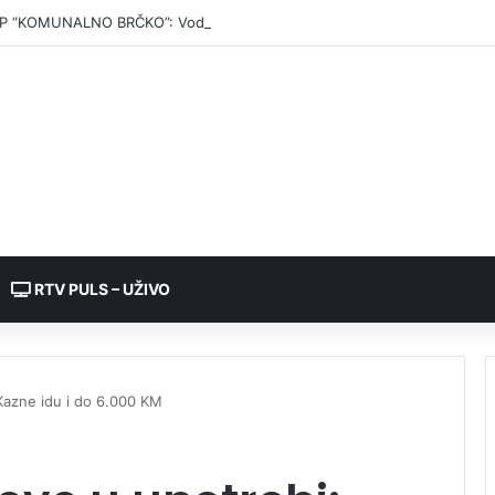
P “KOMUNALNO BRČKO”: Voda iz rezervoara Gajevi trenutno nije za pić
RTV PULS – UŽIVO
Kazne idu i do 6.000 KM