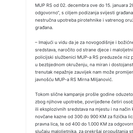
MUP RS od 02. decembra ove do 15. januara 20
odgovorno“, s ciljem podizanja svijesti građan
nestručna upotreba pirotehnike i vatrenog oru
građana.
– Imajući u vidu da je za novogodišnje i božić
sredstava, naročito od strane djece i maloljetn
policijski službenici MUP-a RS preduzeće niz p
u bezbjednom okruženju, na miran i dostojanstv
trenutak nepažnje zauvijek nam može promijeni
javnošću MUP-a RS Mirna Miljanović.
Tokom slične kampanje prošle godine oduzeto j
zbog njihove upotrebe, povrijeđene četiri osobe
ili eksplozivnih sredstava na mjestu i na nači
novčane kazne od 300 do 900 KM za fizička lica
pravna lica, te od 400 do 1.000 KM za odgovor
slučaju maloljetnika, za prekršaj propuštanja sta