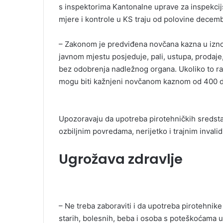
s inspektorima Kantonalne uprave za inspekcijs
mjere i kontrole u KS traju od polovine decem
– Zakonom je predviđena novčana kazna u izno
javnom mjestu posjeduje, pali, ustupa, prodaje,
bez odobrenja nadležnog organa. Ukoliko to rade d
mogu biti kažnjeni novčanom kaznom od 400 d
Upozoravaju da upotreba pirotehničkih sredsta
ozbiljnim povredama, nerijetko i trajnim invalid
Ugrožava zdravlje
– Ne treba zaboraviti i da upotreba pirotehnike
starih, bolesnih, beba i osoba s poteškoćama u