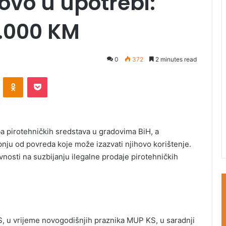
ovo u upotrebi:
6.000 KM
0
372
2 minutes read
ontakte
Odnoklassniki
Pocket
ba pirotehničkih sredstava u gradovima BiH, a
pnju od povreda koje može izazvati njihovo korištenje.
vnosti na suzbijanju ilegalne prodaje pirotehničkih
, u vrijeme novogodišnjih praznika MUP KS, u saradnji