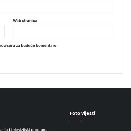
Web stranica
browseru za buduće komentare.
Foto vijesti
adio i televizijski program.