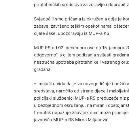
pirotehničkih sredstava za zdravlje i dobrobit 
Svjedočili smo pričama iz okruženja gdje je kor
zabave, završeno teškim opekotinama, oštećenj
cijele šake, upozoravaju iz MUP-a KS.
MUP RS od 02. decembra ove do 15. januara 20
odgovorno“, s ciljem podizanja svijesti građan
nestručna upotreba pirotehnike i vatrenog oru
građana.
– Imajući u vidu da je za novogodišnje i božić
sredstava, naročito od strane djece i maloljetn
policijski službenici MUP-a RS preduzeće niz p
u bezbjednom okruženju, na miran i dostojanstv
trenutak nepažnje zauvijek nam može promijeni
javnošću MUP-a RS Mirna Miljanović.