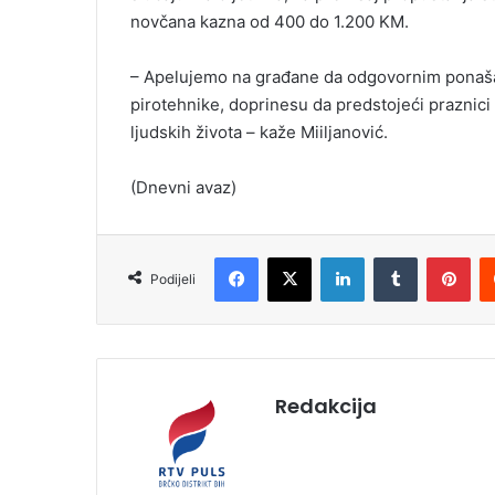
novčana kazna od 400 do 1.200 KM.
– Apelujemo na građane da odgovornim ponaša
pirotehnike, doprinesu da predstojeći praznic
ljudskih života – kaže Miiljanović.
(Dnevni avaz)
Facebook
X
LinkedIn
Tumblr
Pinterest
Podijeli
Redakcija