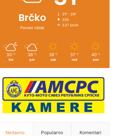
Brčko
31º - 29º
33%
3.57 km/h
Poneki oblak
30
38
36
37
40
℃
℃
℃
℃
℃
čet
pet
sub
ned
pon
Nedavno
Popularno
Komentari