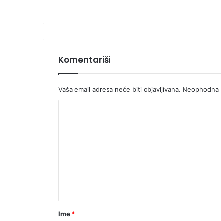
Komentariši
Vaša email adresa neće biti objavljivana.
Neophodna p
K
o
m
e
n
t
a
r
Ime
*