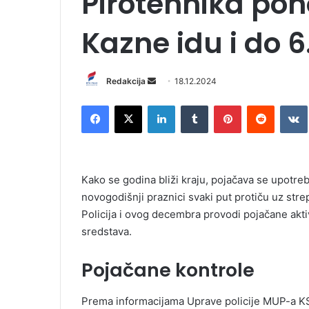
Pirotehnika pon
Kazne idu i do 
Redakcija
S
18.12.2024
e
Facebook
X
LinkedIn
Tumblr
Pinterest
Reddit
VK
n
d
a
n
Kako se godina bliži kraju, pojačava se upotre
e
novogodišnji praznici svaki put protiču uz stre
m
Policija i ovog decembra provodi pojačane akti
a
i
sredstava.
l
Pojačane kontrole
Prema informacijama Uprave policije MUP-a KS