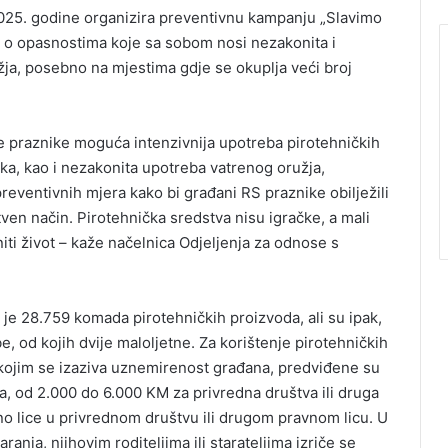
25. godine organizira preventivnu kampanju „Slavimo
a o opasnostima koje sa sobom nosi nezakonita i
žja, posebno na mjestima gdje se okuplja veći broj
ne praznike moguća intenzivnija upotreba pirotehničkih
ika, kao i nezakonita upotreba vatrenog oružja,
reventivnih mjera kako bi građani RS praznike obilježili
en način. Pirotehnička sredstva nisu igračke, a mali
ti život – kaže načelnica Odjeljenja za odnose s
e 28.759 komada pirotehničkih proizvoda, ali su ipak,
, od kojih dvije maloljetne. Za korištenje pirotehničkih
n kojim se izaziva uznemirenost građana, predviđene su
, od 2.000 do 6.000 KM za privredna društva ili druga
no lice u privrednom društvu ili drugom pravnom licu. U
ranja, njihovim roditeljima ili starateljima izriče se