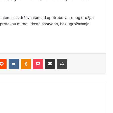
njem i suzdržavanjem od upotrebe vatrenog oružja i
i proteknu mirno i dostojanstveno, bez ugrožavanja
Reddit
VKontakte
Odnoklassniki
Pocket
Podijeli putem Emaila
Štampaj