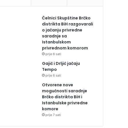
Čelnici Skupštine Brčko
distrikta BiH razgovarali
o jačanju privredne
saradnje sa
Istanbulskom
privrednom komorom
prije 6 sati
Gajić i Drljić jačaju
Tempo
prije 6 sati
Otvorene nove
mogućnosti saradnje
Brčko distrikta BiH i
Istanbulske privredne
komore
prije 7 sati