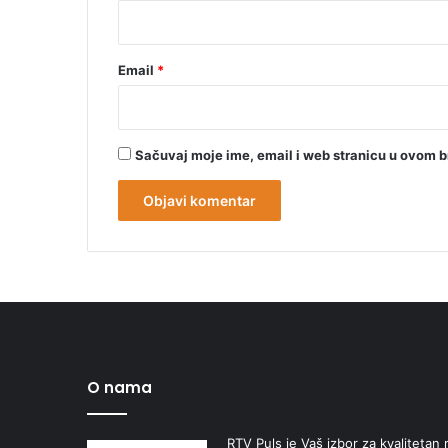
*
Email
*
Sačuvaj moje ime, email i web stranicu u ovom 
O nama
RTV Puls je Vaš izbor za kvalitetan r