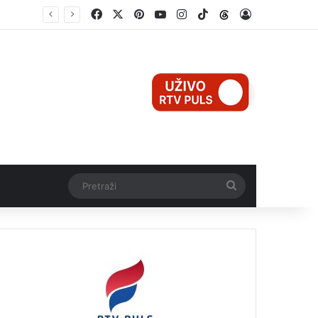
Facebook
X
Pinterest
YouTube
Instagram
TikTok
Threads
Log In
e
Pretraži