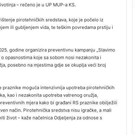
životinja – rečeno je u UP MUP-a KS.
ištenje pirotehničkih sredstava, koje je počelo iz
em ili gubljenjem vida, te teškim povredama prstiju i
25. godine organizira preventivnu kampanju „Slavimo
a o opasnostima koje sa sobom nosi nezakonita i
žja, posebno na mjestima gdje se okuplja veći broj
ne praznike moguća intenzivnija upotreba pirotehničkih
ika, kao i nezakonita upotreba vatrenog oružja,
reventivnih mjera kako bi građani RS praznike obilježili
en način. Pirotehnička sredstva nisu igračke, a mali
ti život – kaže načelnica Odjeljenja za odnose s