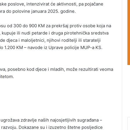
ke poslove, intenzivirat će aktivnosti, pa pojačane
bra do polovine januara 2025. godine.
su od 300 do 900 KM za prekršaj protiv osobe koja na
 kupuje ili nudi petarde i druga pirotehnička sredstva
jeca i maloljetnici, njihovi roditelji ili staratelji
o 1.200 KM – navode iz Uprave policije MUP-a KS.
va, posebno kod djece i mladih, može rezultirati veoma
itetom.
 ugrožava zdravlje naših najosjetljivih sugrađana –
 razvoju. Dokazane su i izuzetno štetne posljedice