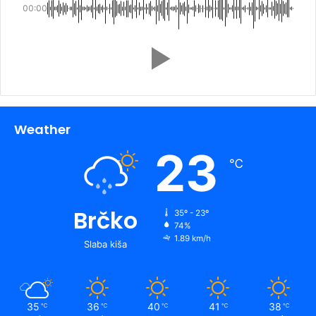
00:00
Weather
23
℃
Brčko
35º - 23º
74%
1.89 km/h
Slaba kiša
35
36
40
41
38
℃
℃
℃
℃
℃