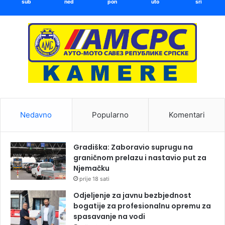
sub
ned
pon
uto
sri
Nedavno
Popularno
Komentari
Gradiška: Zaboravio suprugu na
graničnom prelazu i nastavio put za
Njemačku
prije 18 sati
Odjeljenje za javnu bezbjednost
bogatije za profesionalnu opremu za
spasavanje na vodi