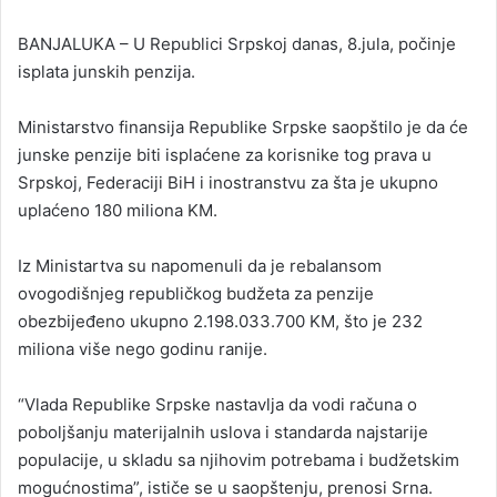
n
BANJALUKA – U Republici Srpskoj danas, 8.jula, počinje
d
isplata junskih penzija.
a
n
Ministarstvo finansija Republike Srpske saopštilo je da će
e
junske penzije biti isplaćene za korisnike tog prava u
m
a
Srpskoj, Federaciji BiH i inostranstvu za šta je ukupno
i
uplaćeno 180 miliona KM.
l
Iz Ministartva su napomenuli da je rebalansom
ovogodišnjeg republičkog budžeta za penzije
obezbijeđeno ukupno 2.198.033.700 KM, što je 232
miliona više nego godinu ranije.
“Vlada Republike Srpske nastavlja da vodi računa o
poboljšanju materijalnih uslova i standarda najstarije
populacije, u skladu sa njihovim potrebama i budžetskim
mogućnostima”, ističe se u saopštenju, prenosi Srna.