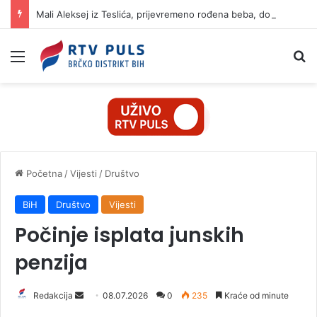
Mali Aleksej iz Teslića, prijevremeno rođena beba, dobio životnu bitku na UKC-u Srpske
Izbornik
Pr
Početna
/
Vijesti
/
Društvo
BiH
Društvo
Vijesti
Počinje isplata junskih
penzija
Redakcija
S
08.07.2026
0
235
Kraće od minute
e