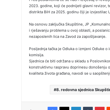
2023. godine, koji će podnijeti glavni revizor, 
distrikta BiH za 2025. godinu čiji je izvjestilac
Na osnovu zaključka Skupštine, JP „Komunalno 
i rješavanju problema u ovoj oblasti, a poslanici
nezaposlenih lica na Zavod za zapošljavanje.
Posljednja tačka je Odluka o izmjeni Odluke o
komisija.
Sjednica će biti održana u skladu s Poslovnikom
konstruktivnu raspravu doprinesu donošenju odl
kvaliteta života građana, navodi se u saopšten
8. redovna sjednica Skupšt
Facebook
X
LinkedIn
Tumblr
Pinterest