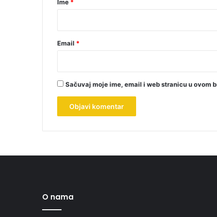
Ime
*
*
Email
*
Sačuvaj moje ime, email i web stranicu u ovom 
O nama