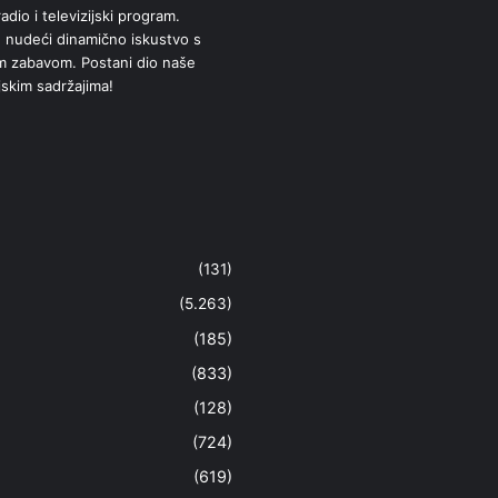
adio i televizijski program.
 nudeći dinamično iskustvo s
om zabavom. Postani dio naše
jskim sadržajima!
(131)
(5.263)
(185)
(833)
(128)
(724)
(619)