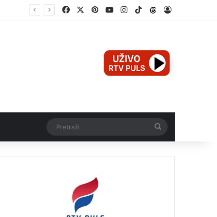
Facebook
X
Pinterest
YouTube
Instagram
TikTok
Threads
Log In
Teška nesreća u Ilijašu: Teretno vozilo udarilo biciklistu, 75-godišnjak zadržan u bolnici
Pretraži