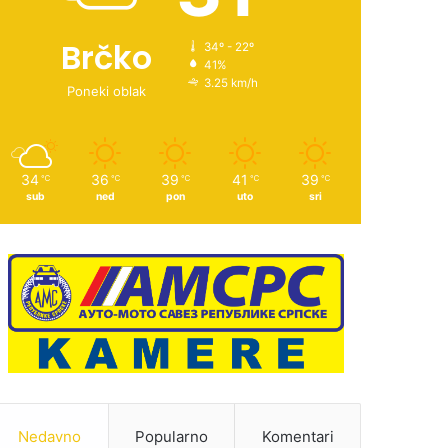
Brčko
34º - 22º
41%
3.25 km/h
Poneki oblak
34
36
39
41
39
℃
℃
℃
℃
℃
sub
ned
pon
uto
sri
Nedavno
Popularno
Komentari