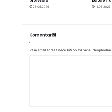
profesora
kulture i r
23.05.2026
11.05.2026
Komentariši
Vaša email adresa neće biti objavljivana.
Neophodna p
K
o
m
e
n
t
a
r