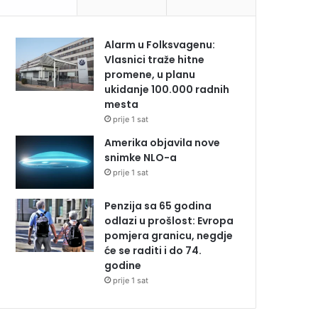
Alarm u Folksvagenu:
Vlasnici traže hitne
promene, u planu
ukidanje 100.000 radnih
mesta
prije 1 sat
Amerika objavila nove
snimke NLO-a
prije 1 sat
Penzija sa 65 godina
odlazi u prošlost: Evropa
pomjera granicu, negdje
će se raditi i do 74.
godine
prije 1 sat