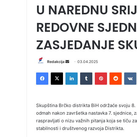
U NAREDNU SRI
REDOVNE SJEDNI
ZASJEDANJE SK
Redakcija
S
03.04.2025
e
Facebook
X
LinkedIn
Tumblr
Pinterest
Reddit
VK
n
d
a
n
Skupština Brčko distrikta BiH održaće svoju 8. 
e
odmah nakon završetka nastavka 7. sjednice, za
m
raspravljati o nizu važnih pitanja koja se tiču
a
i
stabilnosti i društvenog razvoja Distrikta.
l