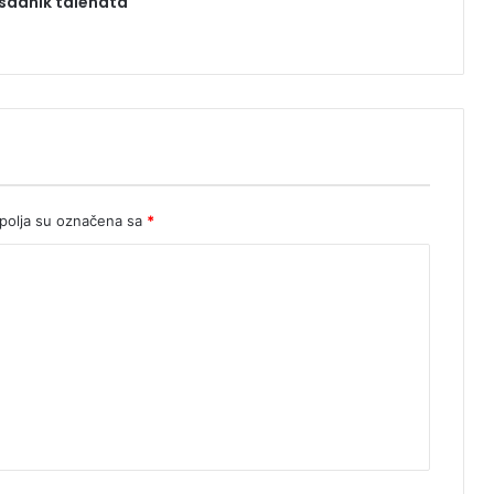
asadnik talenata
olja su označena sa
*