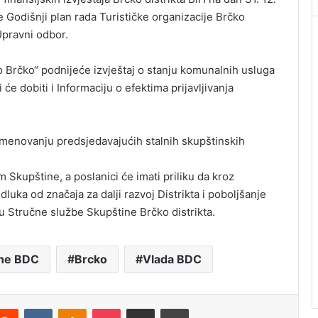
te Godišnji plan rada Turističke organizacije Brčko
 Upravni odbor.
Brčko“ podnijeće izvještaj o stanju komunalnih usluga
 će dobiti i Informaciju o efektima prijavljivanja
 imenovanju predsjedavajućih stalnih skupštinskih
 Skupštine, a poslanici će imati priliku da kroz
uka od značaja za dalji razvoj Distrikta i poboljšanje
ju Stručne službe Skupštine Brčko distrikta.
ine BDC
Brcko
Vlada BDC
Reddit
VKontakte
Odnoklassniki
Pocket
Podijeli putem Emaila
Štampaj