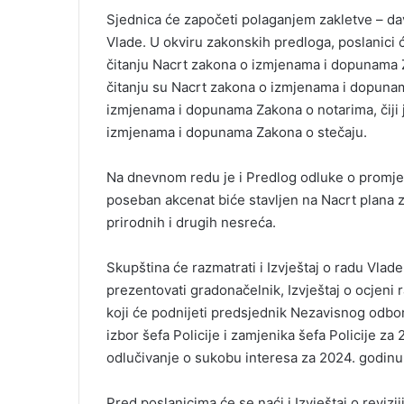
Sjednica će započeti polaganjem zakletve – da
Vlade. U okviru zakonskih predloga, poslanici ć
čitanju Nacrt zakona o izmjenama i dopunama 
čitanju su Nacrt zakona o izmjenama i dopuna
izmjenama i dopunama Zakona o notarima, čiji 
izmjenama i dopunama Zakona o stečaju.
Na dnevnom redu je i Predlog odluke o promjen
poseban akcenat biće stavljen na Nacrt plana za
prirodnih i drugih nesreća.
Skupština će razmatrati i Izvještaj o radu Vlade
prezentovati gradonačelnik, Izvještaj o ocjeni r
koji će podnijeti predsjednik Nezavisnog odbor
izbor šefa Policije i zamjenika šefa Policije za
odlučivanje o sukobu interesa za 2024. godinu
Pred poslanicima će se naći i Izvještaj o reviziji