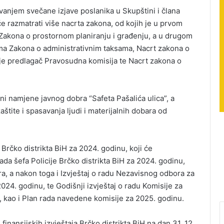
vanjem svečane izjave poslanika u Skupštini i člana
e razmatrati više nacrta zakona, od kojih je u prvom
Zakona o prostornom planiranju i građenju, a u drugom
ma Zakona o administrativnim taksama, Nacrt zakona o
je predlagač Pravosudna komisija te Nacrt zakona o
i namjene javnog dobra “Safeta Pašalića ulica”, a
štite i spasavanja ljudi i materijalnih dobara od
 Brčko distrikta BiH za 2024. godinu, koji će
ada šefa Policije Brčko distrikta BiH za 2024. godinu,
a, a nakon toga i Izvještaj o radu Nezavisnog odbora za
 2024. godinu, te Godišnji izvještaj o radu Komisije za
, kao i Plan rada navedene komisije za 2025. godinu.
 finansijskih izvještaja Brčko distrikta BiH na dan 31. 12.