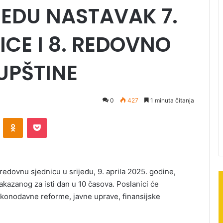
JEDU NASTAVAK 7.
CE I 8. REDOVNO
UPŠTINE
0
427
1 minuta čitanja
ontakte
Odnoklassniki
Pocket
redovnu sjednicu u srijedu, 9. aprila 2025. godine,
kazanog za isti dan u 10 časova. Poslanici će
 zakonodavne reforme, javne uprave, finansijske