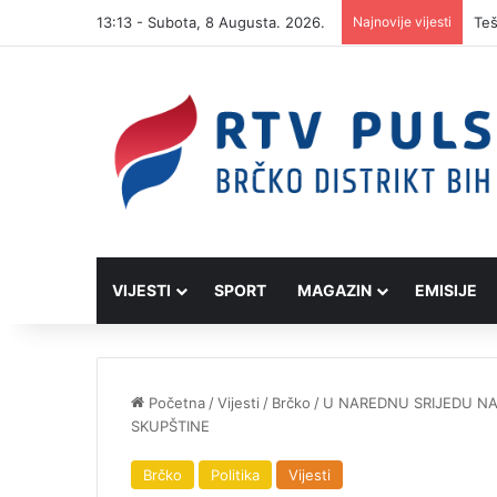
13:13 - Subota, 8 Augusta. 2026.
Najnovije vijesti
VIJESTI
SPORT
MAGAZIN
EMISIJE
Početna
/
Vijesti
/
Brčko
/
U NAREDNU SRIJEDU NA
SKUPŠTINE
Brčko
Politika
Vijesti