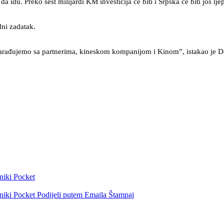
da idu. Preko šest milijardi KM investicija će biti i Srpska će biti još lje
ni zadatak.
arađujemo sa partnerima, kineskom kompanijom i Kinom”, istakao je D
niki
Pocket
niki
Pocket
Podijeli putem Emaila
Štampaj