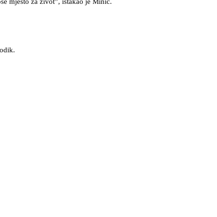
pše mjesto za život”, istakao je Minić.
odik.