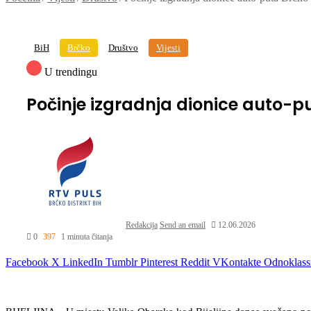
BiH
Brčko
Društvo
Vijesti
U trendingu
Počinje izgradnja dionice auto-pu
Redakcija
Send an email
12.06.2026
0
397
1 minuta čitanja
Facebook
X
LinkedIn
Tumblr
Pinterest
Reddit
VKontakte
Odnoklass