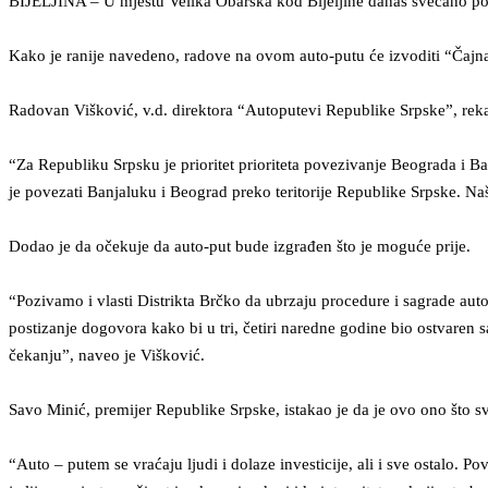
BIJELJINA – U mjestu Velika Obarska kod Bijeljine danas svečano poči
Kako je ranije navedeno, radove na ovom auto-putu će izvoditi “Čajna 
Radovan Višković, v.d. direktora “Autoputevi Republike Srpske”, rek
“Za Republiku Srpsku je prioritet prioriteta povezivanje Beograda i Ba
je povezati Banjaluku i Beograd preko teritorije Republike Srpske. Naši 
Dodao je da očekuje da auto-put bude izgrađen što je moguće prije.
“Pozivamo i vlasti Distrikta Brčko da ubrzaju procedure i sagrade aut
postizanje dogovora kako bi u tri, četiri naredne godine bio ostvaren 
čekanju”, naveo je Višković.
Savo Minić, premijer Republike Srpske, istakao je da je ovo ono što s
“Auto – putem se vraćaju ljudi i dolaze investicije, ali i sve ostalo.