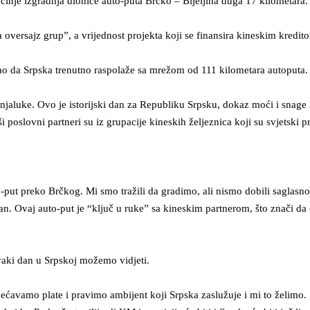
nje izgradnja dionice auto-puta Brčko – Bijeljina duga 17 kilometara.
oversajz grup”, a vrijednost projekta koji se finansira kineskim kredi
ao da Srpska trenutno raspolaže sa mrežom od 111 kilometara autoputa.
njaluke. Ovo je istorijski dan za Republiku Srpsku, dokaz moći i snage l
poslovni partneri su iz grupacije kineskih željeznica koji su svjetski pr
o-put preko Brčkog. Mi smo tražili da gradimo, ali nismo dobili saglasn
san. Ovaj auto-put je “ključ u ruke” sa kineskim partnerom, što znači d
vaki dan u Srpskoj možemo vidjeti.
 Povećavamo plate i pravimo ambijent koji Srpska zaslužuje i mi to želim