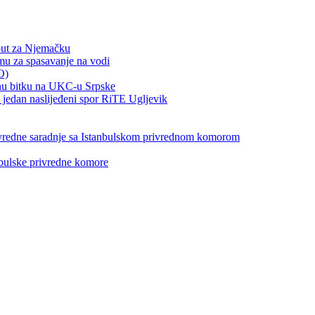
put za Njemačku
emu za spasavanje na vodi
O)
otnu bitku na UKC-u Srpske
jedan naslijeđeni spor RiTE Ugljevik
privredne saradnje sa Istanbulskom privrednom komorom
nbulske privredne komore