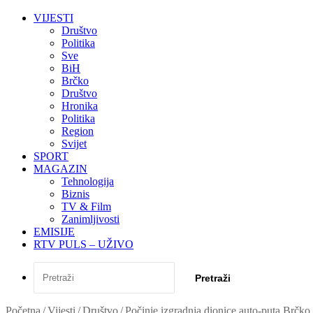
VIJESTI
Društvo
Politika
Sve
BiH
Brčko
Društvo
Hronika
Politika
Region
Svijet
SPORT
MAGAZIN
Tehnologija
Biznis
TV & Film
Zanimljivosti
EMISIJE
RTV PULS – UŽIVO
Pretraži
Početna
/
Vijesti
/
Društvo
/
Počinje izgradnja dionice auto-puta Brčko 