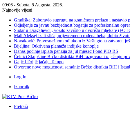
09:06 - Subota, 8 Augusta. 2026.
Najnovije vijesti
Gradiška: Zaboravio suprugu na graničnom prelazu i nastavio 
Odjeljenje za javnu bezbjednost bogatije za profesionalnu opr
Sudar u Dragaljevcu, vozilo završilo u dvorištu mljekare (FOT
Mali Aleksej iz Teslića, prijevremeno rođena beba, dobio živ
Novaković: Pravosnažnom odlukom iz Vašingtona zatvoren još 
Bijeljina: Otkrivena plantaža indijske konoplje
Danas počinje isplata penzija za jul mjesec Fond PIO RS
Čelnici Skupštine Brčko distrikta BiH razgovarali o jačanju 
Gajić i Drljić jačaju Tempo
Otvorene nove mogućnosti saradnje Brčko distrikta BiH i Ista
Log In
Izbornik
Pretraži