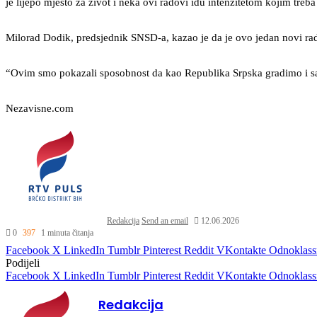
je lijepo mjesto za život i neka ovi radovi idu intenzitetom kojim treba 
Milorad Dodik, predsjednik SNSD-a, kazao je da je ovo jedan novi rad
“Ovim smo pokazali sposobnost da kao Republika Srpska gradimo i s
Nezavisne.com
Redakcija
Send an email
12.06.2026
0
397
1 minuta čitanja
Facebook
X
LinkedIn
Tumblr
Pinterest
Reddit
VKontakte
Odnoklass
Podijeli
Facebook
X
LinkedIn
Tumblr
Pinterest
Reddit
VKontakte
Odnoklass
Redakcija