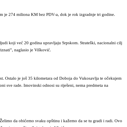
tom je 274 miliona KM bez PDV-a, dok je rok izgradnje tri godine.
judi koji već 20 godina upravljaju Srpskom. Strateški, nacionalni cilj
iznati”, naglasio je Višković.
ost. Ostalo je još 35 kilometara od Doboja do Vukosavlja te očekujem
a oni sve rade. Imovinski odnosi su riješeni, nema predmeta na
o. Želimo da obićemo svaku opštinu i kažemo da se tu gradi i radi. Ovo