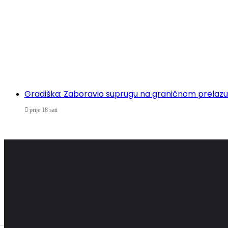
Gradiška: Zaboravio suprugu na graničnom prelazu
prije 18 sati