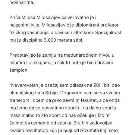
novinarima.
Priča Miloša Milosavljevića verovatno je i
najzanimljivija. Milosavljević je diplomirani profesor
fizičkog vaspitanja, a bavi se i atletikom. Specijalnost
mu je disciplina 3.000 metara stipl.
Predstavljao je zemlju na međunarodnom nivou u
mlađim selekcijama, a čak tri puta je bio i državni
šampion.
“Neverovatan je osećaj sam odlazak na ZOI i biti deo
olimpijskog tima Srbije. Dogovorio sam se sa svojim
trenerom i ocem da prvo završim fakultet, a da onda
možemo da se posvetimo sportu i da damo sportu
maksimalno to što sport od nas očekuje i što mi
želimo da uzmemo od sporta. Bio bih zadovoljan
svakim rezultatom koji je bolji od rezultata koji smo