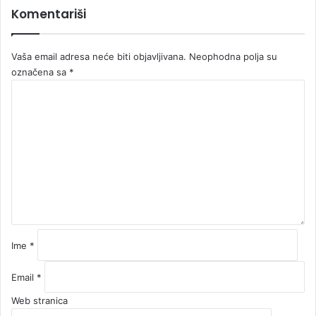
Komentariši
Vaša email adresa neće biti objavljivana.
Neophodna polja su
označena sa
*
K
o
m
e
n
t
a
r
*
Ime
*
Email
*
Web stranica