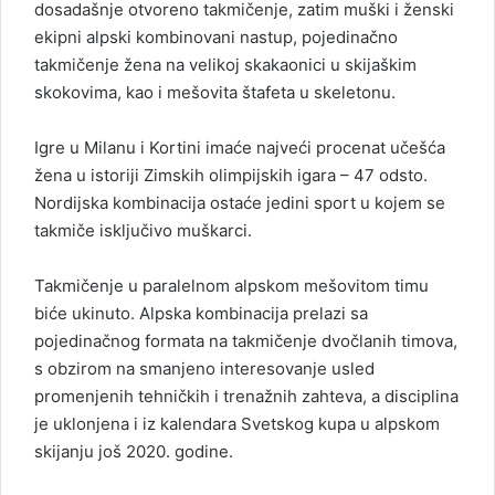
dosadašnje otvoreno takmičenje, zatim muški i ženski
ekipni alpski kombinovani nastup, pojedinačno
takmičenje žena na velikoj skakaonici u skijaškim
skokovima, kao i mešovita štafeta u skeletonu.
Igre u Milanu i Kortini imaće najveći procenat učešća
žena u istoriji Zimskih olimpijskih igara – 47 odsto.
Nordijska kombinacija ostaće jedini sport u kojem se
takmiče isključivo muškarci.
Takmičenje u paralelnom alpskom mešovitom timu
biće ukinuto. Alpska kombinacija prelazi sa
pojedinačnog formata na takmičenje dvočlanih timova,
s obzirom na smanjeno interesovanje usled
promenjenih tehničkih i trenažnih zahteva, a disciplina
je uklonjena i iz kalendara Svetskog kupa u alpskom
skijanju još 2020. godine.