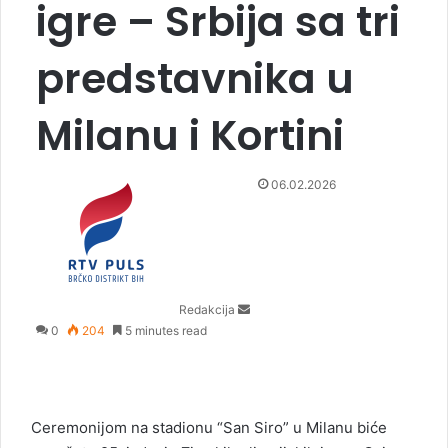
igre – Srbija sa tri
predstavnika u
Milanu i Kortini
S
06.02.2026
e
n
d
a
n
Redakcija
e
0
204
5 minutes read
m
a
i
l
Ceremonijom na stadionu “San Siro” u Milanu biće