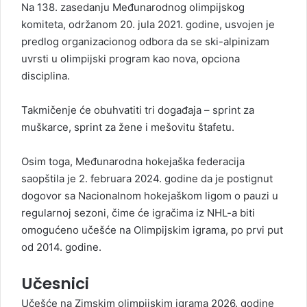
Na 138. zasedanju Međunarodnog olimpijskog
komiteta, održanom 20. jula 2021. godine, usvojen je
predlog organizacionog odbora da se ski-alpinizam
uvrsti u olimpijski program kao nova, opciona
disciplina.
Takmičenje će obuhvatiti tri događaja – sprint za
muškarce, sprint za žene i mešovitu štafetu.
Osim toga, Međunarodna hokejaška federacija
saopštila je 2. februara 2024. godine da je postignut
dogovor sa Nacionalnom hokejaškom ligom o pauzi u
regularnoj sezoni, čime će igračima iz NHL-a biti
omogućeno učešće na Olimpijskim igrama, po prvi put
od 2014. godine.
Učesnici
Učešće na Zimskim olimpijskim igrama 2026. godine