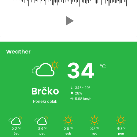
Weather
34
℃
Brčko
34º - 29º
28%
5.98 km/h
Poneki oblak
32
38
36
37
40
℃
℃
℃
℃
℃
čet
pet
sub
ned
pon