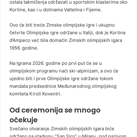
ostala takmičenja održavati u sportskim klasterima oko
Kortine, kao i u dolinama Valtelina i Fijeme.
Ovo će biti treće Zimske olimpijske igre i ukupno
četvrte Olimpijske igre održane u Italiji, dok je Kortina
d’Ampeco već bila domaćin Zimskih olimpijskih igara
1956. godine.
Na Igrama 2026. godine po prvi put će se u
olimpijskom programu naći ski-alpinizam, a ovo će
ujedno biti i prve Olimpijske igre održane tokom
mandata predsednice Međunarodnog olimpijskog
komiteta Kirs­ti Koventri.
Od ceremonija se mnogo
očekuje
Svečano otvaranje Zimskih olimpijskih igara biće
održano na stadionu “San Siro” u Milanu, pod nazivom