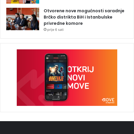
Otvorene nove mogućnosti saradnje
Brčko distrikta BiH i Istanbulske
privredne komore
prije 6 sati