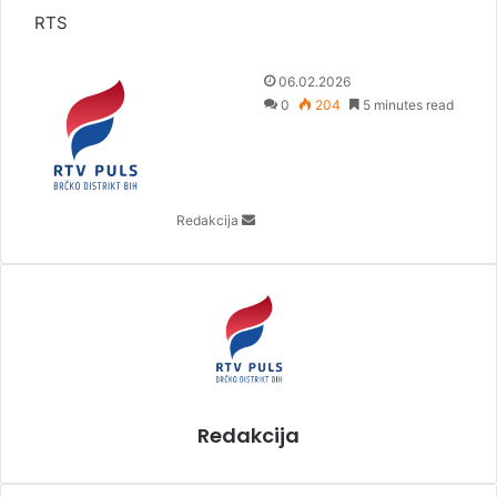
RTS
S
06.02.2026
e
0
204
5 minutes read
n
d
a
n
Redakcija
e
m
a
i
l
Redakcija