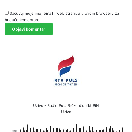
Sačuvaj moje ime, email i web stranicu u ovom browseru za
buduće komentare.
Uživo - Radio Puls Brčko distrikt BiH
Uživo
00:00