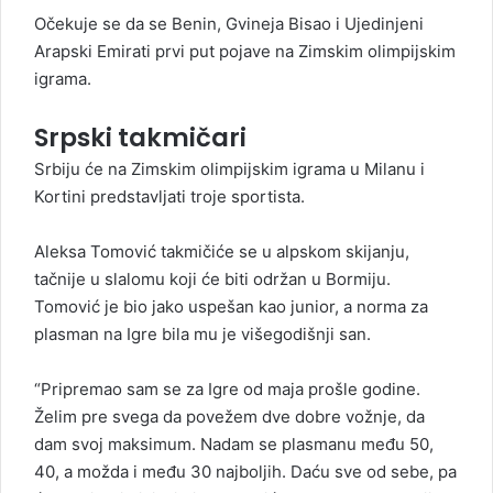
Očekuje se da se Benin, Gvineja Bisao i Ujedinjeni
Arapski Emirati prvi put pojave na Zimskim olimpijskim
igrama.
Srpski takmičari
Srbiju će na Zimskim olimpijskim igrama u Milanu i
Kortini predstavljati troje sportista.
Aleksa Tomović takmičiće se u alpskom skijanju,
tačnije u slalomu koji će biti održan u Bormiju.
Tomović je bio jako uspešan kao junior, a norma za
plasman na Igre bila mu je višegodišnji san.
“Pripremao sam se za Igre od maja prošle godine.
Želim pre svega da povežem dve dobre vožnje, da
dam svoj maksimum. Nadam se plasmanu među 50,
40, a možda i među 30 najboljih. Daću sve od sebe, pa