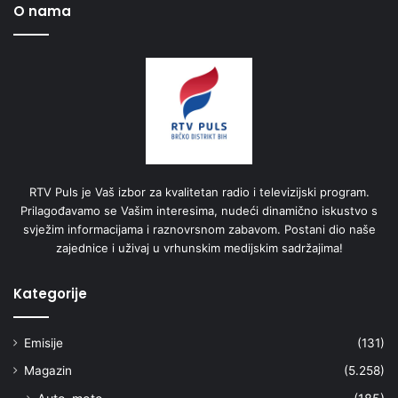
O nama
RTV Puls je Vaš izbor za kvalitetan radio i televizijski program.
Prilagođavamo se Vašim interesima, nudeći dinamično iskustvo s
svježim informacijama i raznovrsnom zabavom. Postani dio naše
zajednice i uživaj u vrhunskim medijskim sadržajima!
Kategorije
Emisije
(131)
Magazin
(5.258)