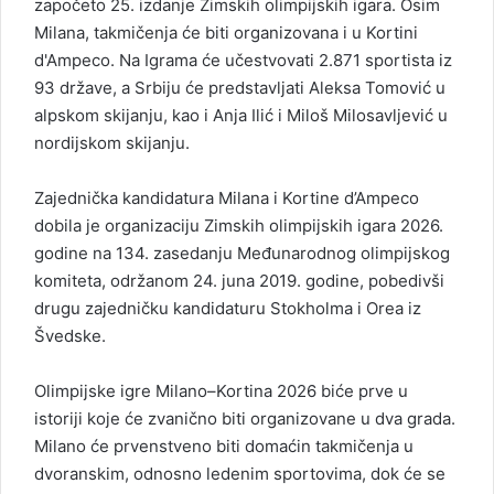
započeto 25. izdanje Zimskih olimpijskih igara. Osim
Milana, takmičenja će biti organizovana i u Kortini
d'Ampeco. Na Igrama će učestvovati 2.871 sportista iz
93 države, a Srbiju će predstavljati Aleksa Tomović u
alpskom skijanju, kao i Anja Ilić i Miloš Milosavljević u
nordijskom skijanju.
Zajednička kandidatura Milana i Kortine d’Ampeco
dobila je organizaciju Zimskih olimpijskih igara 2026.
godine na 134. zasedanju Međunarodnog olimpijskog
komiteta, održanom 24. juna 2019. godine, pobedivši
drugu zajedničku kandidaturu Stokholma i Orea iz
Švedske.
Olimpijske igre Milano–Kortina 2026 biće prve u
istoriji koje će zvanično biti organizovane u dva grada.
Milano će prvenstveno biti domaćin takmičenja u
dvoranskim, odnosno ledenim sportovima, dok će se