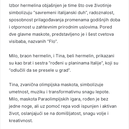
Izbor hermelina objašnjen je time što ove životinje
simbolizuju “savremeni italijanski duh”, radoznalost,
sposobnost prilagođavanja promenama godišnjih doba
i otpornost u zahtevnim prirodnim uslovima. Pored
dve glavne maskote, predstavljeno je i šest cvetova
visibaba, nazvanih “Flo”.
Milo, braon hermelin, i Tina, beli hermelin, prikazani
su kao brat i sestra “rođeni u planinama Italije”, koji su
“odlučili da se presele u grad”.
Tina, zvanična olimpijska maskota, simbolizuje
umetnost, muziku i transformativnu snagu lepote.
Milo, maskota Paraolimpijskih igara, rođen je bez
jedne noge, ali uz pomoć repa vodi ispunjen i aktivan
život, oslanjajući se na domišljatost, snagu volje i
kreativnost.