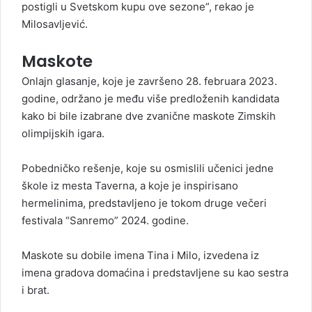
postigli u Svetskom kupu ove sezone”, rekao je
Milosavljević.
Maskote
Onlajn glasanje, koje je završeno 28. februara 2023.
godine, održano je među više predloženih kandidata
kako bi bile izabrane dve zvanične maskote Zimskih
olimpijskih igara.
Pobedničko rešenje, koje su osmislili učenici jedne
škole iz mesta Taverna, a koje je inspirisano
hermelinima, predstavljeno je tokom druge večeri
festivala “Sanremo” 2024. godine.
Maskote su dobile imena Tina i Milo, izvedena iz
imena gradova domaćina i predstavljene su kao sestra
i brat.