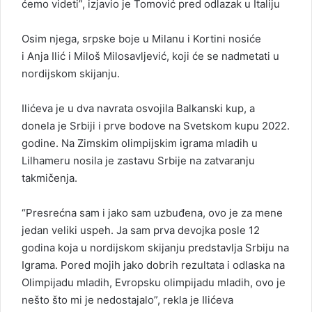
ćemo videti”, izjavio je Tomović pred odlazak u Italiju
Osim njega, srpske boje u Milanu i Kortini nosiće
i Anja Ilić i Miloš Milosavljević, koji će se nadmetati u
nordijskom skijanju.
Ilićeva je u dva navrata osvojila Balkanski kup, a
donela je Srbiji i prve bodove na Svetskom kupu 2022.
godine. Na Zimskim olimpijskim igrama mladih u
Lilhameru nosila je zastavu Srbije na zatvaranju
takmičenja.
“Presrećna sam i jako sam uzbuđena, ovo je za mene
jedan veliki uspeh. Ja sam prva devojka posle 12
godina koja u nordijskom skijanju predstavlja Srbiju na
Igrama. Pored mojih jako dobrih rezultata i odlaska na
Olimpijadu mladih, Evropsku olimpijadu mladih, ovo je
nešto što mi je nedostajalo”, rekla je Ilićeva