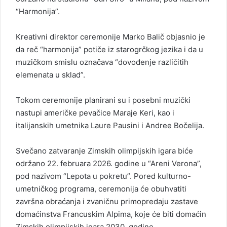
“Harmonija”.
Kreativni direktor ceremonije Marko Balič objasnio je
da reč “harmonija” potiče iz starogrčkog jezika i da u
muzičkom smislu označava “dovođenje različitih
elemenata u sklad”.
Tokom ceremonije planirani su i posebni muzički
nastupi američke pevačice Maraje Keri, kao i
italijanskih umetnika Laure Pausini i Andree Bočelija.
Svečano zatvaranje Zimskih olimpijskih igara biće
održano 22. februara 2026. godine u “Areni Verona”,
pod nazivom “Lepota u pokretu”. Pored kulturno-
umetničkog programa, ceremonija će obuhvatiti
završna obraćanja i zvaničnu primopredaju zastave
domaćinstva Francuskim Alpima, koje će biti domaćin
Zimskih olimpijskih igara 2030. godine.