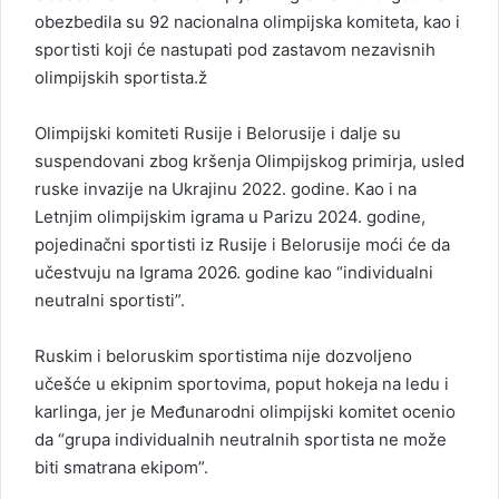
obezbedila su 92 nacionalna olimpijska komiteta, kao i
sportisti koji će nastupati pod zastavom nezavisnih
olimpijskih sportista.ž
Olimpijski komiteti Rusije i Belorusije i dalje su
suspendovani zbog kršenja Olimpijskog primirja, usled
ruske invazije na Ukrajinu 2022. godine. Kao i na
Letnjim olimpijskim igrama u Parizu 2024. godine,
pojedinačni sportisti iz Rusije i Belorusije moći će da
učestvuju na Igrama 2026. godine kao “individualni
neutralni sportisti”.
Ruskim i beloruskim sportistima nije dozvoljeno
učešće u ekipnim sportovima, poput hokeja na ledu i
karlinga, jer je Međunarodni olimpijski komitet ocenio
da “grupa individualnih neutralnih sportista ne može
biti smatrana ekipom”.