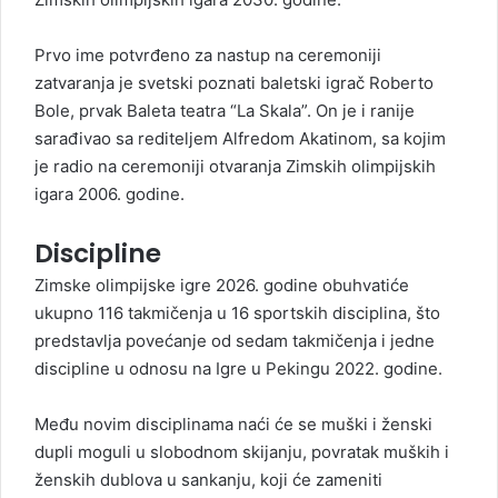
Prvo ime potvrđeno za nastup na ceremoniji
zatvaranja je svetski poznati baletski igrač Roberto
Bole, prvak Baleta teatra “La Skala”. On je i ranije
sarađivao sa rediteljem Alfredom Akatinom, sa kojim
je radio na ceremoniji otvaranja Zimskih olimpijskih
igara 2006. godine.
Discipline
Zimske olimpijske igre 2026. godine obuhvatiće
ukupno 116 takmičenja u 16 sportskih disciplina, što
predstavlja povećanje od sedam takmičenja i jedne
discipline u odnosu na Igre u Pekingu 2022. godine.
Među novim disciplinama naći će se muški i ženski
dupli moguli u slobodnom skijanju, povratak muških i
ženskih dublova u sankanju, koji će zameniti