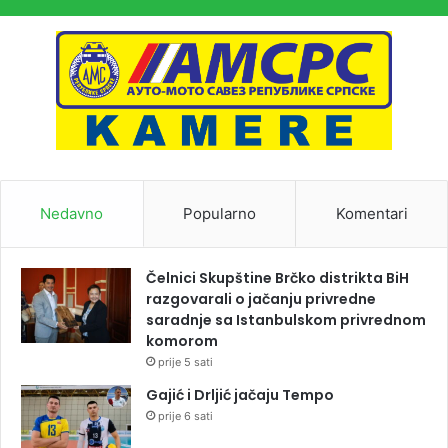
Nedavno
Popularno
Komentari
Čelnici Skupštine Brčko distrikta BiH
razgovarali o jačanju privredne
saradnje sa Istanbulskom privrednom
komorom
prije 5 sati
Gajić i Drljić jačaju Tempo
prije 6 sati