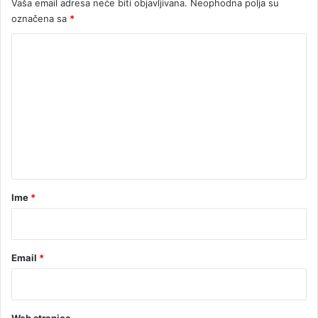
Vaša email adresa neće biti objavljivana.
Neophodna polja su
označena sa
*
K
o
m
e
n
t
a
r
Ime
*
*
Email
*