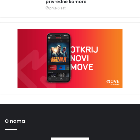
privredne komore
prije 6 sati
O nama