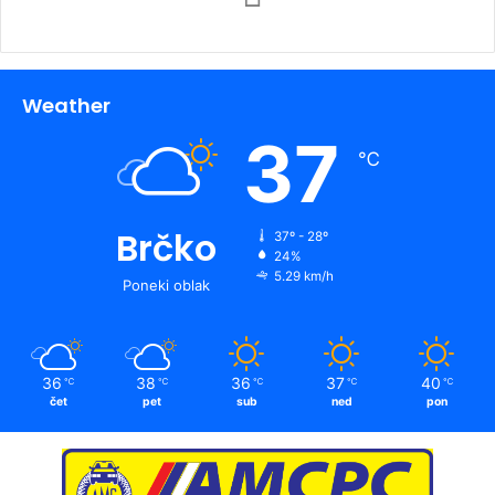
Weather
37
℃
Brčko
37º - 28º
24%
5.29 km/h
Poneki oblak
36
38
36
37
40
℃
℃
℃
℃
℃
čet
pet
sub
ned
pon