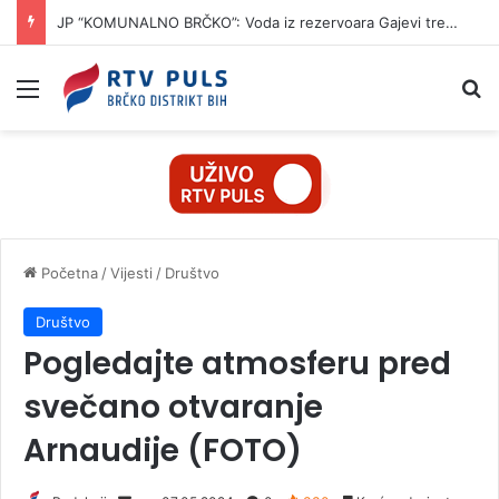
JP “KOMUNALNO BRČKO”: Voda iz rezervoara Gajevi trenutno nije za piće
Izbornik
Pr
Početna
/
Vijesti
/
Društvo
Društvo
Pogledajte atmosferu pred
svečano otvaranje
Arnaudije (FOTO)