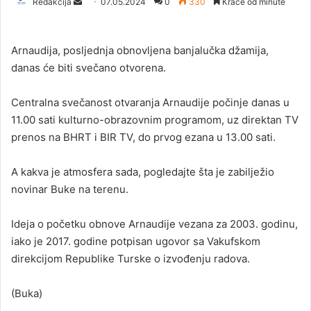
Redakcija
S
07.05.2024
0
330
Kraće od minute
e
n
Arnaudija, posljednja obnovljena banjalučka džamija,
d
danas će biti svečano otvorena.
a
n
Centralna svečanost otvaranja Arnaudije počinje danas u
e
11.00 sati kulturno-obrazovnim programom, uz direktan TV
m
a
prenos na BHRT i BIR TV, do prvog ezana u 13.00 sati.
i
l
A kakva je atmosfera sada, pogledajte šta je zabilježio
novinar Buke na terenu.
Ideja o početku obnove Arnaudije vezana za 2003. godinu,
iako je 2017. godine potpisan ugovor sa Vakufskom
direkcijom Republike Turske o izvođenju radova.
(Buka)