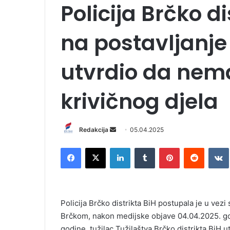
Policija Brčko d
na postavljanje 
utvrdio da nem
krivičnog djela
Redakcija
S
05.04.2025
e
Facebook
X
LinkedIn
Tumblr
Pinterest
Reddit
VK
n
d
a
n
Policija Brčko distrikta BiH postupala je u vezi
e
Brčkom, nakon medijske objave 04.04.2025. god
m
godine, tužilac Tužilaštva Brčko distrikta BiH u
a