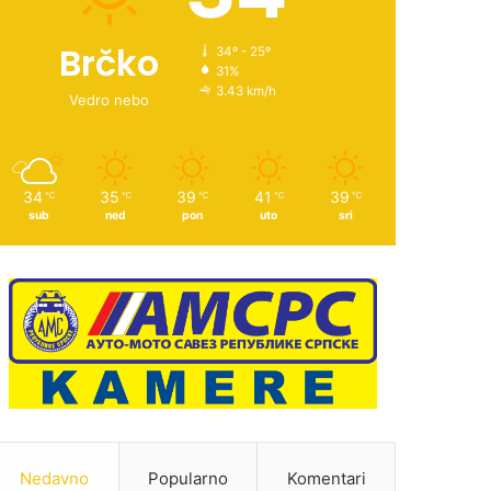
Brčko
34º - 25º
31%
3.43 km/h
Vedro nebo
34
35
39
41
39
℃
℃
℃
℃
℃
sub
ned
pon
uto
sri
Nedavno
Popularno
Komentari