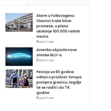
Alarm u Folksvagenu:
Vlasnici traže hitne
promene, u planu
ukidanje 100.000 radnih
mesta
prije 3 sata
Amerika objavila nove
snimke NLO-a
prije 4 sata
Penzija sa 65 godina
odlazi u prošlost: Evropa
pomjera granicu, negdje
će se raditi i do 74.
godine
prije 4 sata