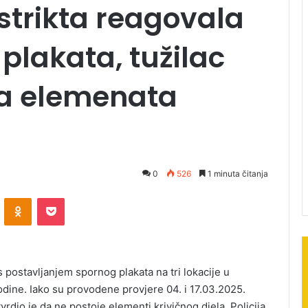
istrikta reagovala
plakata, tužilac
a elemenata
0
526
1 minuta čitanja
ontakte
Odnoklassniki
Pocket
 s postavljanjem spornog plakata na tri lokacije u
ine. Iako su provodene provjere 04. i 17.03.2025.
tvrdio je da ne postoje elementi krivičnog djela. Policija