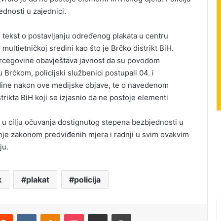
ednosti u zajednici.
 tekst o postavljanju određenog plakata u centru
 multietničkoj sredini kao što je Brčko distrikt BiH.
 Hercegovine obavještava javnost da su povodom
u Brčkom, policijski službenici postupali 04. i
odine nakon ove medijske objave, te o navedenom
rikta BiH koji se izjasnio da ne postoje elementi
e u cilju očuvanja dostignutog stepena bezbjednosti u
anje zakonom predviđenih mjera i radnji u svim ovakvim
ju.
k
plakat
policija
Reddit
VKontakte
Odnoklassniki
Pocket
Podijeli putem Emaila
Štampaj