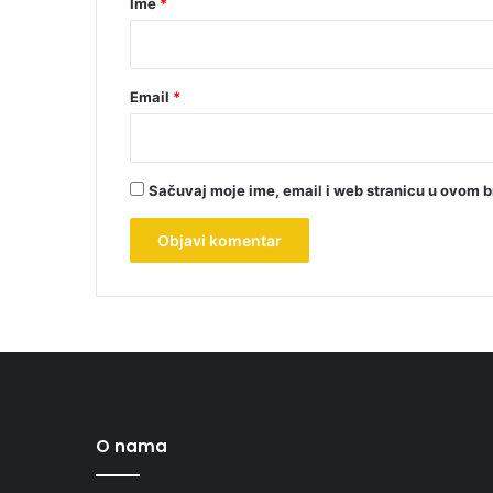
Ime
*
*
Email
*
Sačuvaj moje ime, email i web stranicu u ovom 
O nama