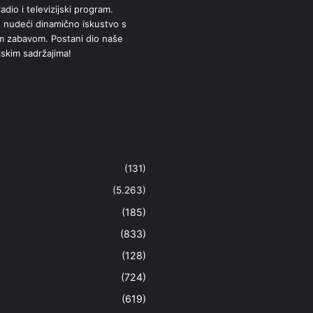
adio i televizijski program.
 nudeći dinamično iskustvo s
om zabavom. Postani dio naše
jskim sadržajima!
(131)
(5.263)
(185)
(833)
(128)
(724)
(619)