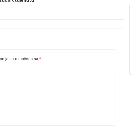
asadnik talenata
olja su označena sa
*