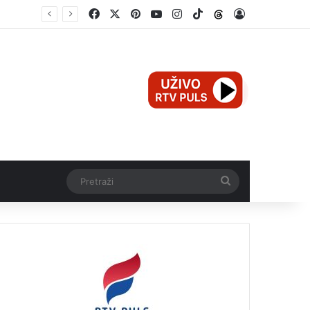
Facebook
X
Pinterest
YouTube
Instagram
TikTok
Threads
Log In
Teška nesreća u Ilijašu: Teretno vozilo udarilo biciklistu, 75-godišnjak zadržan u bolnici
Pretraži