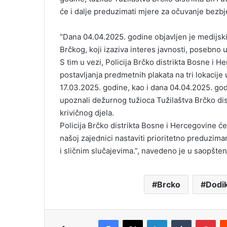
i
će i dalje preduzimati mjere za očuvanje bezbj
l
“Dana 04.04.2025. godine objavljen je medijski
Brčkog, koji izaziva interes javnosti, posebno u
S tim u vezi, Policija Brčko distrikta Bosne i
postavljanja predmetnih plakata na tri lokacije 
17.03.2025. godine, kao i dana 04.04.2025. g
upoznali dežurnog tužioca Tužilaštva Brčko dist
krivičnog djela.
Policija Brčko distrikta Bosne i Hercegovine ć
našoj zajednici nastaviti prioritetno preduzim
i sličnim slučajevima.”, navedeno je u saopšten
Brcko
Dodi
Facebook
X
LinkedIn
Tumblr
Pinterest