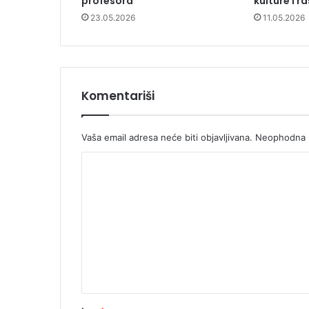
profesora
kulture i r
23.05.2026
11.05.2026
Komentariši
Vaša email adresa neće biti objavljivana.
Neophodna p
K
o
m
e
n
t
a
r