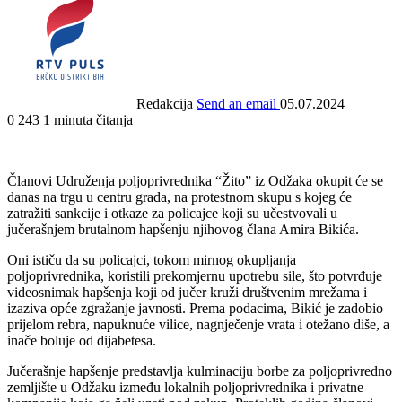
Redakcija
Send an email
05.07.2024
0
243
1 minuta čitanja
Članovi Udruženja poljoprivrednika “Žito” iz Odžaka okupit će se
danas na trgu u centru grada, na protestnom skupu s kojeg će
zatražiti sankcije i otkaze za policajce koji su učestvovali u
jučerašnjem brutalnom hapšenju njihovog člana Amira Bikića.
Oni ističu da su policajci, tokom mirnog okupljanja
poljoprivrednika, koristili prekomjernu upotrebu sile, što potvrđuje
videosnimak hapšenja koji od jučer kruži društvenim mrežama i
izaziva opće zgražanje javnosti. Prema podacima, Bikić je zadobio
prijelom rebra, napuknuće vilice, nagnječenje vrata i otežano diše, a
inače boluje od dijabetesa.
Jučerašnje hapšenje predstavlja kulminaciju borbe za poljoprivredno
zemljište u Odžaku između lokalnih poljoprivrednika i privatne