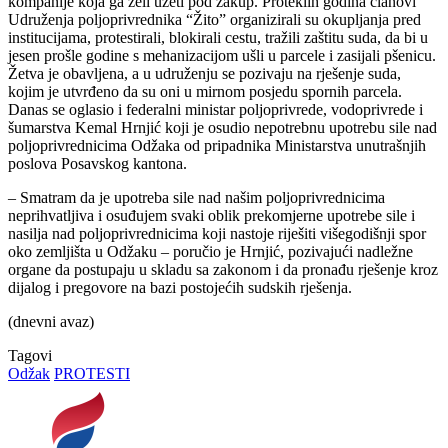
kompanije koja ga želi uzeti pod zakup. Proteklih godina članovi
Udruženja poljoprivrednika “Žito” organizirali su okupljanja pred
institucijama, protestirali, blokirali cestu, tražili zaštitu suda, da bi u
jesen prošle godine s mehanizacijom ušli u parcele i zasijali pšenicu.
Žetva je obavljena, a u udruženju se pozivaju na rješenje suda,
kojim je utvrđeno da su oni u mirnom posjedu spornih parcela.
Danas se oglasio i federalni ministar poljoprivrede, vodoprivrede i
šumarstva Kemal Hrnjić koji je osudio nepotrebnu upotrebu sile nad
poljoprivrednicima Odžaka od pripadnika Ministarstva unutrašnjih
poslova Posavskog kantona.
– Smatram da je upotreba sile nad našim poljoprivrednicima
neprihvatljiva i osuđujem svaki oblik prekomjerne upotrebe sile i
nasilja nad poljoprivrednicima koji nastoje riješiti višegodišnji spor
oko zemljišta u Odžaku – poručio je Hrnjić, pozivajući nadležne
organe da postupaju u skladu sa zakonom i da pronađu rješenje kroz
dijalog i pregovore na bazi postojećih sudskih rješenja.
(dnevni avaz)
Tagovi
Odžak
PROTESTI