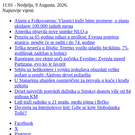
11:01 - Nedjelja, 9 Augusta. 2026.
Najnovije vijesti
Alarm u Folksvagenu: Vlasnici traže hitne promene, u planu
ukidanje 100.000 radnih mesta
Amerika objavila nove snimke NLO-a
Penzija sa 65 godina odlazi u prošlost: Evropa pomjera
granicu, negdje će se raditi i do 74. godine
Teška nesreća u Ilijašu: Teretno vozilo udarilo biciklistu, 75-
godišnjak zadržan u bolnici
Rangirane sve ekipe uoči početka Evrolige: Zvezda ispred
Partizana, evo ko je favorit
Srbija uz helikoptere i vojsku pokušava obuzdati velike
požare u zemlji: Aktivno devet požarišta
U Stanarima uhapšen osumnjičeni za provalu u kuću i krađu
pištolja
Deset najvećih poreskih dužnika u Srpskoj duguju više od 84
miliona KM
Lidl traži radnike u 21 gradu, među njima i Brčko
Decenija na Interpolovoj listi: Gdje se krije Slobodanka
Tošić?
Facebook
X
Pinterest