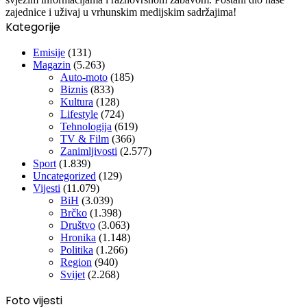
zajednice i uživaj u vrhunskim medijskim sadržajima!
Kategorije
Emisije
(131)
Magazin
(5.263)
Auto-moto
(185)
Biznis
(833)
Kultura
(128)
Lifestyle
(724)
Tehnologija
(619)
TV & Film
(366)
Zanimljivosti
(2.577)
Sport
(1.839)
Uncategorized
(129)
Vijesti
(11.079)
BiH
(3.039)
Brčko
(1.398)
Društvo
(3.063)
Hronika
(1.148)
Politika
(1.266)
Region
(940)
Svijet
(2.268)
Foto vijesti