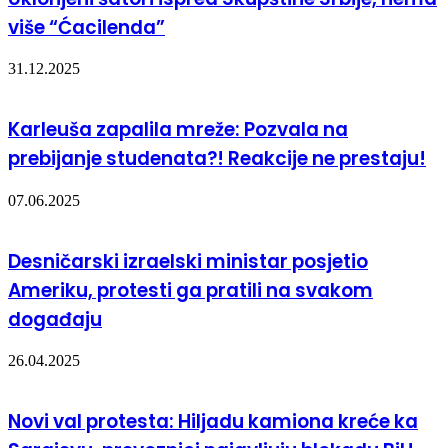
više “Ćacilenda”
31.12.2025
Karleuša zapalila mreže: Pozvala na
prebijanje studenata?! Reakcije ne prestaju!
07.06.2025
Desničarski izraelski ministar posjetio
Ameriku, protesti ga pratili na svakom
događaju
26.04.2025
Novi val protesta: Hiljadu kamiona kreće ka