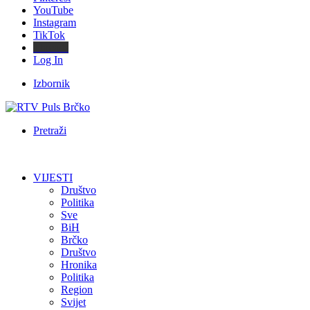
YouTube
Instagram
TikTok
Threads
Log In
Izbornik
Pretraži
VIJESTI
Društvo
Politika
Sve
BiH
Brčko
Društvo
Hronika
Politika
Region
Svijet