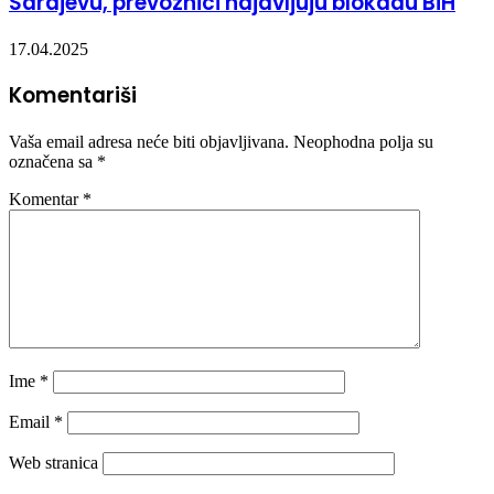
Sarajevu, prevoznici najavljuju blokadu BiH
17.04.2025
Komentariši
Vaša email adresa neće biti objavljivana.
Neophodna polja su
označena sa
*
Komentar
*
Ime
*
Email
*
Web stranica