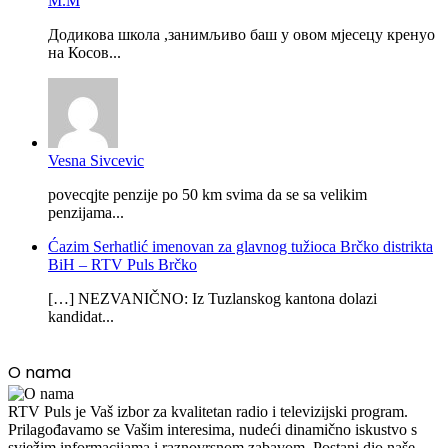
М.М
Додикова школа ,занимљиво баш у овом мјесецу кренуо
на Косов...
Vesna Sivcevic
povecqjte penzije po 50 km svima da se sa velikim
penzijama...
Ćazim Serhatlić imenovan za glavnog tužioca Brčko distrikta
BiH – RTV Puls Brčko
[…] NEZVANIČNO: Iz Tuzlanskog kantona dolazi
kandidat...
O nama
RTV Puls je Vaš izbor za kvalitetan radio i televizijski program.
Prilagođavamo se Vašim interesima, nudeći dinamično iskustvo s
svježim informacijama i raznovrsnom zabavom. Postani dio naše