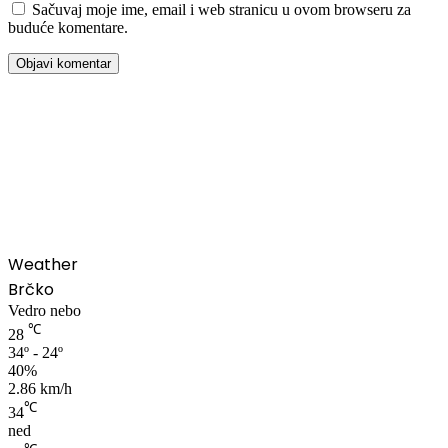
Sačuvaj moje ime, email i web stranicu u ovom browseru za
buduće komentare.
00:00
Weather
Brčko
Vedro nebo
℃
28
34º - 24º
40%
2.86 km/h
℃
34
ned