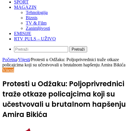
SPORT
MAGAZIN
Tehnologija
Biznis
TV & Film
Zanimljivosti
EMISIJE
RTV PULS – UŽIVO
Pretraži
Početna
/
Vijesti
/
Protesti u Odžaku: Poljoprivrednici traže otkaze
policajcima koji su učestvovali u brutalnom hapšenju Amira Bikića
Vijesti
Protesti u Odžaku: Poljoprivrednici
traže otkaze policajcima koji su
učestvovali u brutalnom hapšenju
Amira Bikića