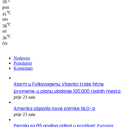
℃
39
pon
℃
41
uto
℃
38
sri
℃
36
čet
Nedavno
Popularno
Komentari
Alarm u Folksvagenu: Vlasnici traže hitne
promene, u planu ukidanje 100.000 radnih mesta
prije 23 sata
Amerika objavila nove snimke NLO-a
prije 23 sata
Penzija sa 65 godina odlazi u prošlost: Evropa