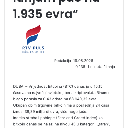
1.935 evra“
S
e
n
d
a
n
Redakcija
19.05.2026
e
0
136
1 minuta čitanja
m
a
i
l
DUBAI – Vrijednost Bitcoina (BTC) danas je u 15.15
časova na najvećoj svjetskoj berzi kriptovaluta Binance
blago porasla za 0,43 odsto na 68.940,32 evra.
Ukupan obim trgovine bitkoinima u posljednja 24 časa
iznosi 38,89 milijardi evra, više nego juče.
Indeks straha i pohlepe (Fear and Greed Index) za
bitkoin danas se nalazi na nivou 43 u kategoriji „strah“,