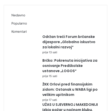
Nedavno
Popularno
Komentari
Održan treći Forum brčanske
dijaspore „Globalno iskustvo
za lokalni razvoj“
prije 13 sati
Brčko: Pokrenuta inicijativa za
osnivanje Predškolske
ustanove „LOGOS“
prije 15 sati
ŽKK Orlovi pred finansijskim
zidom: Ostanak u WABA ligi po
velikim upitnikom
prije 17 sati
UŽAS U SJEVERNOJ MAKEDONIJI
Izbio požar u noćnom klubu.