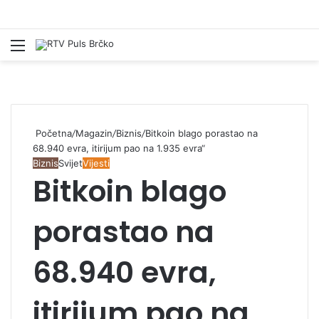
Izbornik
Pr
Početna
/
Magazin
/
Biznis
/
Bitkoin blago porastao na
68.940 evra, itirijum pao na 1.935 evra“
Biznis
Svijet
Vijesti
Bitkoin blago
porastao na
68.940 evra,
itirijum pao na