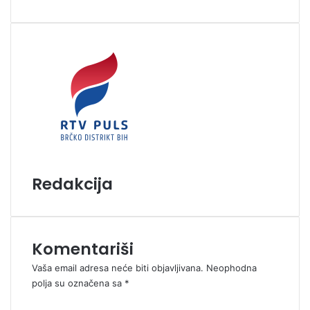
a
i
l
Redakcija
Komentariši
Vaša email adresa neće biti objavljivana.
Neophodna
polja su označena sa
*
K