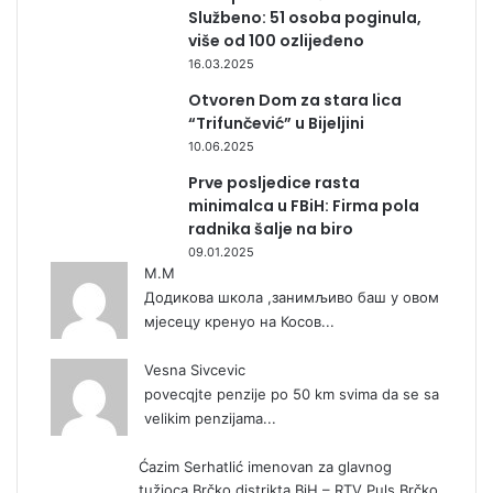
Službeno: 51 osoba poginula,
više od 100 ozlijeđeno
16.03.2025
Otvoren Dom za stara lica
“Trifunčević” u Bijeljini
10.06.2025
Prve posljedice rasta
minimalca u FBiH: Firma pola
radnika šalje na biro
09.01.2025
М.М
Додикова школа ,занимљиво баш у овом
мјесецу кренуо на Косов...
Vesna Sivcevic
povecqjte penzije po 50 km svima da se sa
velikim penzijama...
Ćazim Serhatlić imenovan za glavnog
tužioca Brčko distrikta BiH – RTV Puls Brčko