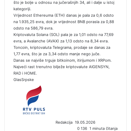
što je bolje u odnosu na jučerašnjih 34, ali i dalje u istoj
kategoriji.
Vrijednost
Ethereum
a (ETH) danas je pala za 0,6 odsto
na 1.935,25 evra, dok je vrijednost
BNB
porasla za 0,88
odsto na 586,79 evra.
Kriptovaluta
Solana
(SOL) pala je za 1,01 odsto na 77,69
evra, a
Avalanche
(AVAX) za 1,13 odsto na 8,34 evra.
Toncoin
, kriptovaluta
Telegram
a, prodaje se danas za
1,77 evra, što je za 3,34 odsto manje nego juče.
Danas se najviše trguje bitkoinom, itirijumom i
XRP
om.
Najveći rast trenutno bilježe kriptovalute AIGENSYN,
RAD i HOME.
GlasSrpske
S
e
n
d
a
n
Redakcija
19.05.2026
e
0
136
1 minuta čitanja
m