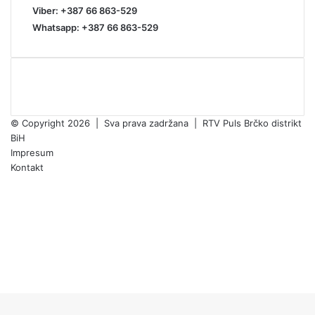
Viber: +387 66 863-529
Whatsapp: +387 66 863-529
© Copyright 2026 | Sva prava zadržana | RTV Puls Brčko distrikt
BiH
Impresum
Kontakt
Facebook
X
Pinterest
YouTube
Instagram
TikTok
Facebook
X
WhatsApp
Threads
Telegram
Viber
Back
to