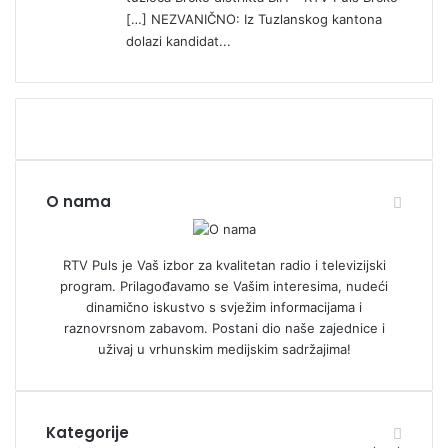
[…] NEZVANIČNO: Iz Tuzlanskog kantona
dolazi kandidat...
O nama
RTV Puls je Vaš izbor za kvalitetan radio i televizijski
program. Prilagođavamo se Vašim interesima, nudeći
dinamično iskustvo s svježim informacijama i
raznovrsnom zabavom. Postani dio naše zajednice i
uživaj u vrhunskim medijskim sadržajima!
Kategorije