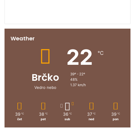
Weather
22
℃
Brčko
39º - 22º
48%
1.37 km/h
Vedro nebo
39
38
36
37
39
℃
℃
℃
℃
℃
čet
pet
sub
ned
pon