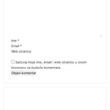
o
m
e
n
t
a
r
*
Ime
*
Email
*
Web stranica
Sačuvaj moje ime, email i web stranicu u ovom
browseru za buduće komentare.
00:00