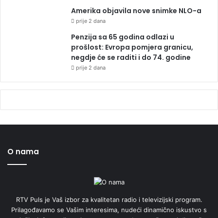
Amerika objavila nove snimke NLO-a
prije 2 dana
Penzija sa 65 godina odlazi u
prošlost: Evropa pomjera granicu,
negdje će se raditi i do 74. godine
prije 2 dana
O nama
RTV Puls je Vaš izbor za kvalitetan radio i televizijski program.
Prilagođavamo se Vašim interesima, nudeći dinamično iskustvo s