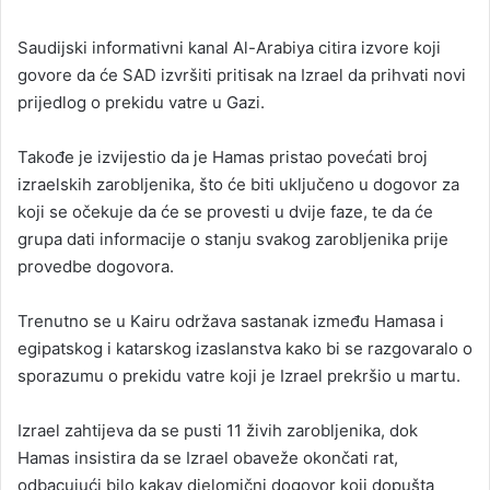
n
Saudijski informativni kanal Al-Arabiya citira izvore koji
d
govore da će SAD izvršiti pritisak na Izrael da prihvati novi
a
prijedlog o prekidu vatre u Gazi.
n
e
Takođe je izvijestio da je Hamas pristao povećati broj
m
a
izraelskih zarobljenika, što će biti uključeno u dogovor za
i
koji se očekuje da će se provesti u dvije faze, te da će
l
grupa dati informacije o stanju svakog zarobljenika prije
provedbe dogovora.
Trenutno se u Kairu održava sastanak između Hamasa i
egipatskog i katarskog izaslanstva kako bi se razgovaralo o
sporazumu o prekidu vatre koji je Izrael prekršio u martu.
Izrael zahtijeva da se pusti 11 živih zarobljenika, dok
Hamas insistira da se Izrael obaveže okončati rat,
odbacujući bilo kakav djelomični dogovor koji dopušta