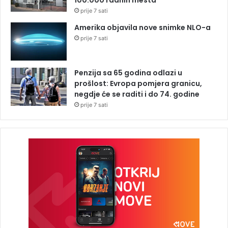
prije 7 sati
Amerika objavila nove snimke NLO-a
prije 7 sati
Penzija sa 65 godina odlazi u
prošlost: Evropa pomjera granicu,
negdje će se raditi i do 74. godine
prije 7 sati