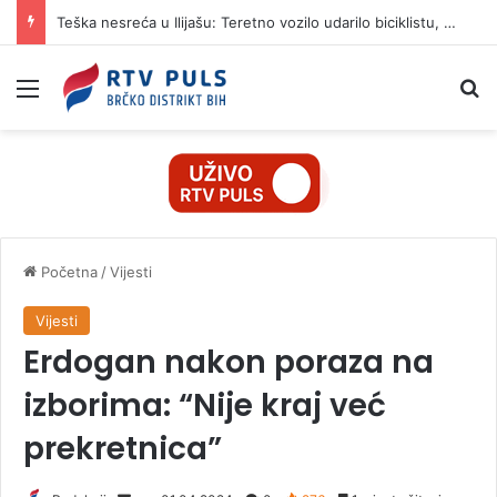
Teška nesreća u Ilijašu: Teretno vozilo udarilo biciklistu, 75-godišnjak zadržan u bolnici
Izbornik
Pr
Početna
/
Vijesti
Vijesti
Erdogan nakon poraza na
izborima: “Nije kraj već
prekretnica”