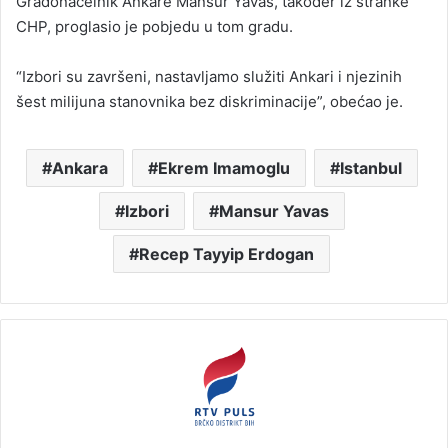
Gradonačelnik Ankare Mansur Yavas, također iz stranke
CHP, proglasio je pobjedu u tom gradu.
“Izbori su završeni, nastavljamo služiti Ankari i njezinih
šest milijuna stanovnika bez diskriminacije”, obećao je.
Ankara
Ekrem Imamoglu
Istanbul
Izbori
Mansur Yavas
Recep Tayyip Erdogan