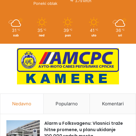
3.79 km/h
Poneki oblak
31
35
39
41
36
℃
℃
℃
℃
℃
sub
ned
pon
uto
sri
Nedavno
Popularno
Komentari
Alarm u Folksvagenu: Vlasnici traže
hitne promene, u planu ukidanje
100.000 radnih mesta