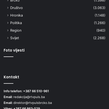
Brčko
(1.398)
Društvo
(3.063)
Hronika
(1.148)
Politika
(1.266)
Region
(940)
Svijet
(2.268)
Foto vijesti
Kontakt
Info telefon: +387 66 510-961
Email:
redakcija@rtvpuls.ba
Email:
direktor@rtvpulsbrcko.ba
Viber: +387 66 863-529