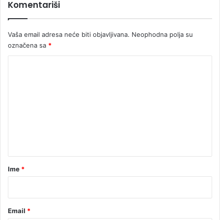
Komentariši
Vaša email adresa neće biti objavljivana.
Neophodna polja su
označena sa
*
K
o
m
e
n
t
a
r
Ime
*
*
Email
*