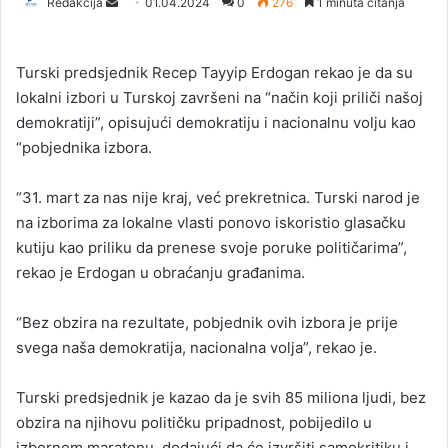
Redakcija
S
01.04.2024
0
276
1 minuta čitanja
e
n
Turski predsjednik Recep Tayyip Erdogan rekao je da su
d
lokalni izbori u Turskoj završeni na “način koji priliči našoj
a
demokratiji”, opisujući demokratiju i nacionalnu volju kao
n
“pobjednika izbora.
e
m
a
“31. mart za nas nije kraj, već prekretnica. Turski narod je
i
na izborima za lokalne vlasti ponovo iskoristio glasačku
l
kutiju kao priliku da prenese svoje poruke političarima”,
rekao je Erdogan u obraćanju građanima.
“Bez obzira na rezultate, pobjednik ovih izbora je prije
svega naša demokratija, nacionalna volja”, rekao je.
Turski predsjednik je kazao da je svih 85 miliona ljudi, bez
obzira na njihovu političku pripadnost, pobijedilo u
izbornom maratonu, dodajući da će izvršiti samokritiku i