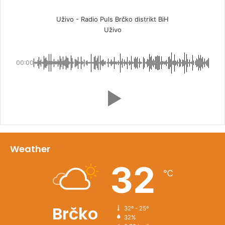
Uživo - Radio Puls Brčko distrikt BiH
Uživo
00:00
Weather
32
℃
Brčko
32º - 25º
32%