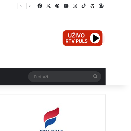
Facebook
X
Pinterest
YouTube
Instagram
TikTok
Threads
Log In
Mali Aleksej iz Teslića, prijevremeno rođena beba, dobio životnu bitku na UKC-u Srpske
Pretraži