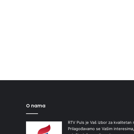
O nama
RTV Puls je Vaš izbor za kvalitetan r
Prilagođavamo se Vašim interesima,