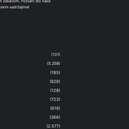
om zabavom. Postani dio naše
jskim sadržajima!
(131)
(5.258)
(185)
(829)
(128)
(723)
(619)
(366)
(2.577)