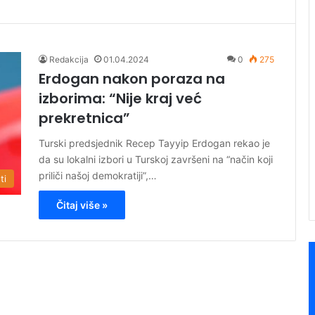
Redakcija
01.04.2024
0
275
Erdogan nakon poraza na
izborima: “Nije kraj već
prekretnica”
Turski predsjednik Recep Tayyip Erdogan rekao je
da su lokalni izbori u Turskoj završeni na “način koji
priliči našoj demokratiji”,…
ti
Čitaj više »