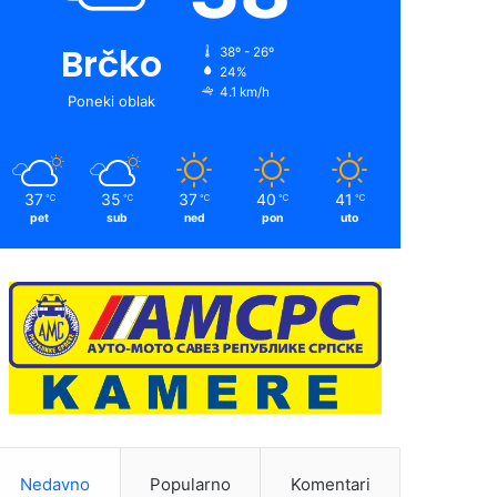
Brčko
38º - 26º
24%
4.1 km/h
Poneki oblak
37
35
37
40
41
℃
℃
℃
℃
℃
pet
sub
ned
pon
uto
Nedavno
Popularno
Komentari