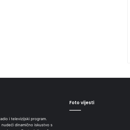
Foto vijesti
adio i televizijski program.
 nudeći dinamično iskustvo s