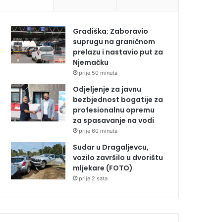
Gradiška: Zaboravio
suprugu na graničnom
prelazu i nastavio put za
Njemačku
prije 50 minuta
Odjeljenje za javnu
bezbjednost bogatije za
profesionalnu opremu
za spasavanje na vodi
prije 60 minuta
Sudar u Dragaljevcu,
vozilo završilo u dvorištu
mljekare (FOTO)
prije 2 sata