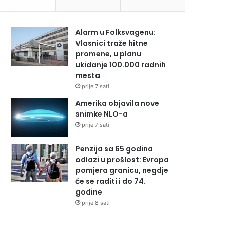
Alarm u Folksvagenu:
Vlasnici traže hitne
promene, u planu
ukidanje 100.000 radnih
mesta
prije 7 sati
Amerika objavila nove
snimke NLO-a
prije 7 sati
Penzija sa 65 godina
odlazi u prošlost: Evropa
pomjera granicu, negdje
će se raditi i do 74.
godine
prije 8 sati