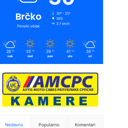
Brčko
30º - 25º
36%
3.7 km/h
Poneki oblak
28
35
39
41
36
℃
℃
℃
℃
℃
sub
ned
pon
uto
sri
Nedavno
Popularno
Komentari