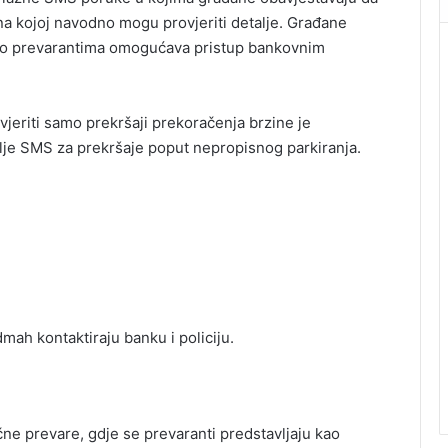
 na kojoj navodno mogu provjeriti detalje. Građane
 što prevarantima omogućava pristup bankovnim
jeriti samo prekršaji prekoračenja brzine je
šalje SMS za prekršaje poput nepropisnog parkiranja.
dmah kontaktiraju banku i policiju.
čne prevare, gdje se prevaranti predstavljaju kao