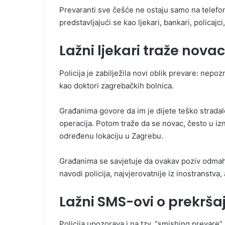
Prevaranti sve češće ne ostaju samo na telefo
predstavljajući se kao ljekari, bankari, policajci
Lažni ljekari traže novac
Policija je zabilježila novi oblik prevare: nep
kao doktori zagrebačkih bolnica.
Građanima govore da im je dijete teško stradal
operacija. Potom traže da se novac, često u iz
određenu lokaciju u Zagrebu.
Građanima se savjetuje da ovakav poziv odmah p
navodi policija, najvjerovatnije iz inostranstva,
Lažni SMS-ovi o prekrša
Policija upozorava i na tzv. “smishing prevare