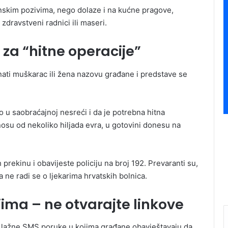
nskim pozivima, nego dolaze i na kućne pragove,
, zdravstveni radnici ili maseri.
 za “hitne operacije”
oznati muškarac ili žena nazovu građane i predstave se
o u saobraćajnoj nesreći i da je potrebna hitna
nosu od nekoliko hiljada evra, u gotovini donesu na
rekinu i obavijeste policiju na broj 192. Prevaranti su,
 a ne radi se o ljekarima hrvatskih bolnica.
jima – ne otvarajte linkove
”, lažne SMS poruke u kojima građane obavještavaju da