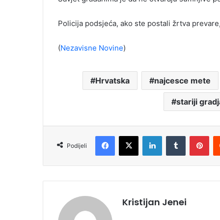
Policija podsjeća, ako ste postali žrtva prevar
(
Nezavisne Novine
)
Hrvatska
najcesce mete
stariji grad
Facebook
X
LinkedIn
Tumblr
Pinterest
Podijeli
Kristijan Jenei