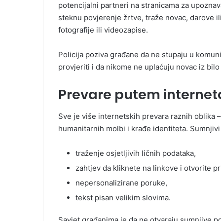
potencijalni partneri na stranicama za upozna
steknu povjerenje žrtve, traže novac, darove i
fotografije ili videozapise.
Policija poziva građane da ne stupaju u komun
provjeriti i da nikome ne uplaćuju novac iz bilo
Prevare putem internet
Sve je više internetskih prevara raznih oblika
humanitarnih molbi i krađe identiteta. Sumnjivi
traženje osjetljivih ličnih podataka,
zahtjev da kliknete na linkove i otvorite p
nepersonalizirane poruke,
tekst pisan velikim slovima.
Savjet građanima je da ne otvaraju sumnjive po