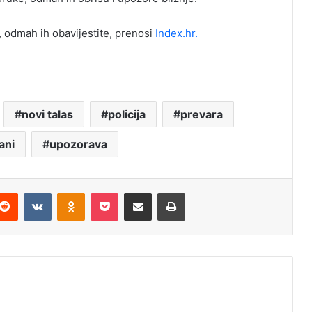
e, odmah ih obavijestite, prenosi
Index.hr.
novi talas
policija
prevara
jani
upozorava
Reddit
VKontakte
Odnoklassniki
Pocket
Podijeli putem Emaila
Štampaj