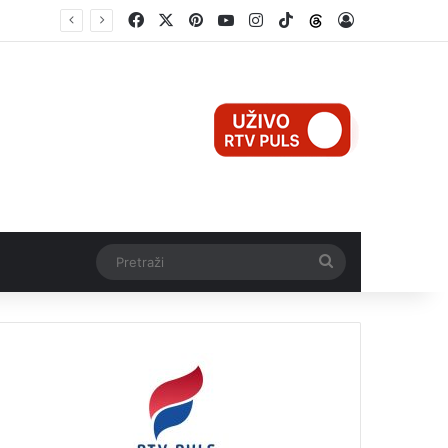
Facebook
X
Pinterest
YouTube
Instagram
TikTok
Threads
Log In
Teška nesreća u Ilijašu: Teretno vozilo udarilo biciklistu, 75-godišnjak zadržan u bolnici
Pretraži