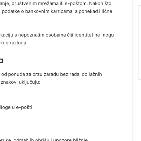
vanje, društvenim mrežama ili e-poštom. Nakon što
li podatke o bankovnim karticama, a ponekad i lične
ikaciju s nepoznatim osobama čiji identitet ne mogu
 kog razloga.
a
 – od ponuda za brzu zaradu bez rada, do lažnih
 znakovi uključuju:
riloge u e-pošti
ruke, odmah ih obrišu i upozore bližnje.