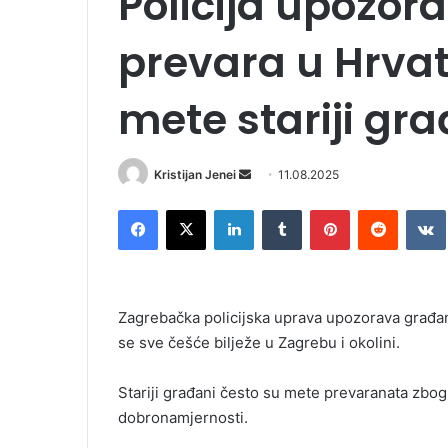
Policija upozor
prevara u Hrvat
mete stariji gr
Kristijan Jenei
S
11.08.2025
e
Facebook
X
LinkedIn
Tumblr
Pinterest
Reddit
VK
n
d
a
n
Zagrebačka policijska uprava upozorava građan
e
se sve češće bilježe u Zagrebu i okolini.
m
a
i
Stariji građani često su mete prevaranata zbog
l
dobronamjernosti.