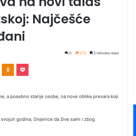
ava na novi talas
skoj: Najčešće
ađani
0
272
2 minutes read
ontakte
Odnoklassniki
Pocket
e, a posebno starije osobe, na nove oblike prevara koji
 svojuh godina, činjenice da žive sami i zbog