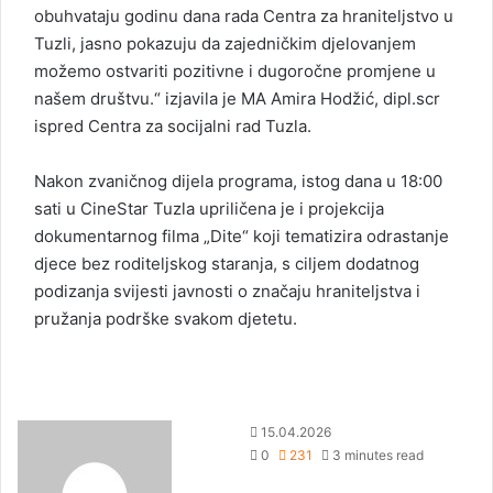
obuhvataju godinu dana rada Centra za hraniteljstvo u
Tuzli, jasno pokazuju da zajedničkim djelovanjem
možemo ostvariti pozitivne i dugoročne promjene u
našem društvu.“ izjavila je MA Amira Hodžić, dipl.scr
ispred Centra za socijalni rad Tuzla.
Nakon zvaničnog dijela programa, istog dana u 18:00
sati u CineStar Tuzla upriličena je i projekcija
dokumentarnog filma „Dite“ koji tematizira odrastanje
djece bez roditeljskog staranja, s ciljem dodatnog
podizanja svijesti javnosti o značaju hraniteljstva i
pružanja podrške svakom djetetu.
S
15.04.2026
e
0
231
3 minutes read
n