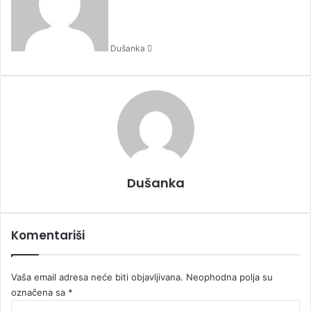
d
a
n
Dušanka
e
m
a
i
l
Dušanka
Komentariši
Vaša email adresa neće biti objavljivana.
Neophodna polja su
označena sa
*
K