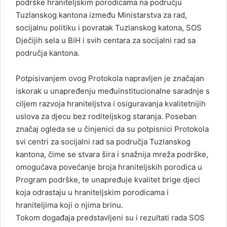
podrške hraniteljskim porodicama na području
Tuzlanskog kantona između Ministarstva za rad,
socijalnu politiku i povratak Tuzlanskog katona, SOS
Dječijih sela u BiH i svih centara za socijalni rad sa
područja kantona.
Potpisivanjem ovog Protokola napravljen je značajan
iskorak u unapređenju međuinstitucionalne saradnje s
ciljem razvoja hraniteljstva i osiguravanja kvalitetnijih
uslova za djecu bez roditeljskog staranja. Poseban
značaj ogleda se u činjenici da su potpisnici Protokola
svi centri za socijalni rad sa područja Tuzlanskog
kantona, čime se stvara šira i snažnija mreža podrške,
omogućava povećanje broja hraniteljskih porodica u
Program podrške, te unapređuje kvalitet brige djeci
koja odrastaju u hraniteljskim porodicama i
hraniteljima koji o njima brinu.
Tokom događaja predstavljeni su i rezultati rada SOS