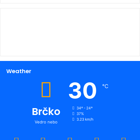
00:00
Weather
30
℃
Brčko
34º - 24º
37%
3.23 km/h
Vedro nebo