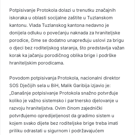
Potpisivanje Protokola dolazi u trenutku značajnih
iskoraka u oblasti socijalne zaštite u Tuzlanskom
kantonu. Vlada Tuzlanskog kantona nedavno je
donijela odluku o povećanju naknada za hraniteljske
porodice, čime se dodatno unapređuju uslovi za brigu
o djeci bez roditeljskog staranja, što predstavlja važan
korak ka jačanju porodičnog oblika brige i podrške
hraniteljskim porodicama.
Povodom potpisivanja Protokola, nacionalni direktor
SOS Dječijih sela u BiH, Malik Garibija izjavio je:
„Današnje potpisivanje Protokola snažno potvrđuje
koliko je važno sistemsko i partnersko djelovanje u
razvoju hraniteljstva. Ovim činom zajednički
potvrđujemo opredijeljenost da gradimo sistem u
kojem svako dijete bez roditeljske brige treba imati
priliku odrastati u sigurnom i podržavajućem