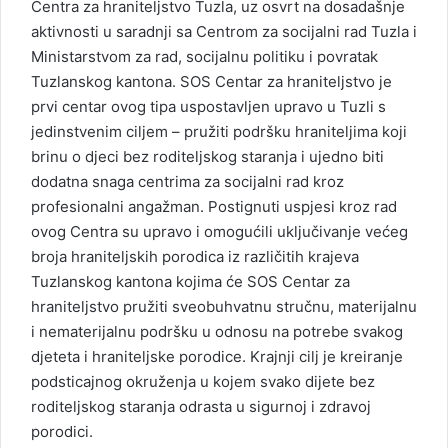
Centra za hraniteljstvo Tuzla, uz osvrt na dosadašnje
aktivnosti u saradnji sa Centrom za socijalni rad Tuzla i
Ministarstvom za rad, socijalnu politiku i povratak
Tuzlanskog kantona. SOS Centar za hraniteljstvo je
prvi centar ovog tipa uspostavljen upravo u Tuzli s
jedinstvenim ciljem – pružiti podršku hraniteljima koji
brinu o djeci bez roditeljskog staranja i ujedno biti
dodatna snaga centrima za socijalni rad kroz
profesionalni angažman. Postignuti uspjesi kroz rad
ovog Centra su upravo i omogućili uključivanje većeg
broja hraniteljskih porodica iz različitih krajeva
Tuzlanskog kantona kojima će SOS Centar za
hraniteljstvo pružiti sveobuhvatnu stručnu, materijalnu
i nematerijalnu podršku u odnosu na potrebe svakog
djeteta i hraniteljske porodice. Krajnji cilj je kreiranje
podsticajnog okruženja u kojem svako dijete bez
roditeljskog staranja odrasta u sigurnoj i zdravoj
porodici.