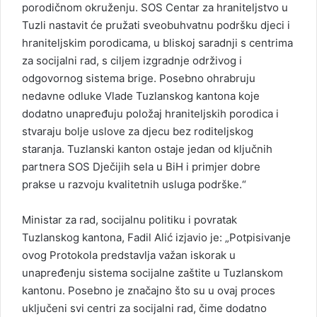
porodičnom okruženju. SOS Centar za hraniteljstvo u
Tuzli nastavit će pružati sveobuhvatnu podršku djeci i
hraniteljskim porodicama, u bliskoj saradnji s centrima
za socijalni rad, s ciljem izgradnje održivog i
odgovornog sistema brige. Posebno ohrabruju
nedavne odluke Vlade Tuzlanskog kantona koje
dodatno unapređuju položaj hraniteljskih porodica i
stvaraju bolje uslove za djecu bez roditeljskog
staranja. Tuzlanski kanton ostaje jedan od ključnih
partnera SOS Dječijih sela u BiH i primjer dobre
prakse u razvoju kvalitetnih usluga podrške.“
Ministar za rad, socijalnu politiku i povratak
Tuzlanskog kantona, Fadil Alić izjavio je: „Potpisivanje
ovog Protokola predstavlja važan iskorak u
unapređenju sistema socijalne zaštite u Tuzlanskom
kantonu. Posebno je značajno što su u ovaj proces
uključeni svi centri za socijalni rad, čime dodatno