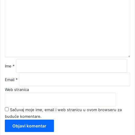
o
m
e
n
t
a
r
*
Ime
*
Email
*
Web stranica
Sačuvaj moje ime, email i web stranicu u ovom browseru za
buduće komentare.