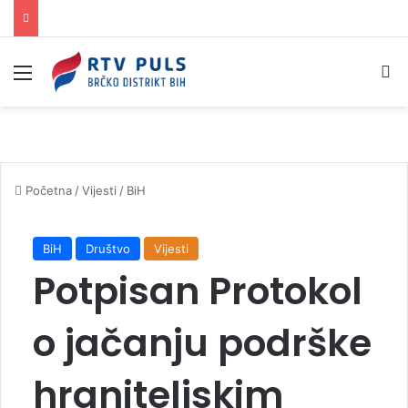
Izbornik
Pr
Početna
/
Vijesti
/
BiH
BiH
Društvo
Vijesti
Potpisan Protokol
o jačanju podrške
hraniteljskim