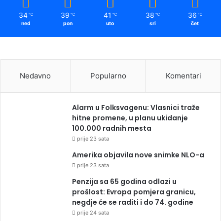
34
39
41
38
36
℃
℃
℃
℃
℃
ned
pon
uto
sri
čet
Nedavno
Popularno
Komentari
Alarm u Folksvagenu: Vlasnici traže
hitne promene, u planu ukidanje
100.000 radnih mesta
prije 23 sata
Amerika objavila nove snimke NLO-a
prije 23 sata
Penzija sa 65 godina odlazi u
prošlost: Evropa pomjera granicu,
negdje će se raditi i do 74. godine
prije 24 sata