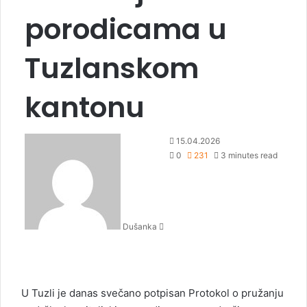
porodicama u
Tuzlanskom
kantonu
S
15.04.2026
e
0
231
3 minutes read
n
d
a
n
Dušanka
e
m
a
i
l
U Tuzli je danas svečano potpisan Protokol o pružanju