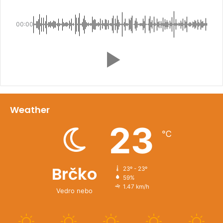
00:00
Weather
23
℃
Brčko
23º - 23º
59%
1.47 km/h
Vedro nebo