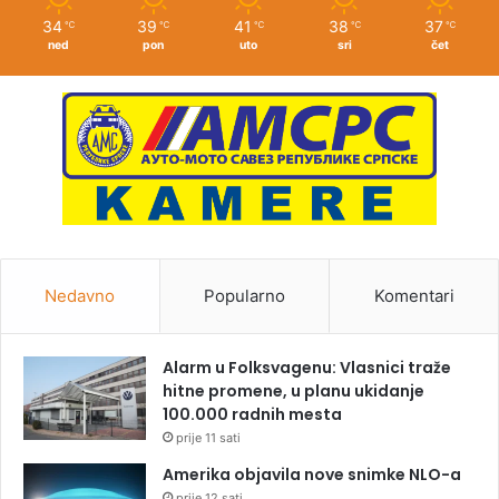
34
39
41
38
37
℃
℃
℃
℃
℃
ned
pon
uto
sri
čet
Nedavno
Popularno
Komentari
Alarm u Folksvagenu: Vlasnici traže
hitne promene, u planu ukidanje
100.000 radnih mesta
prije 11 sati
Amerika objavila nove snimke NLO-a
prije 12 sati