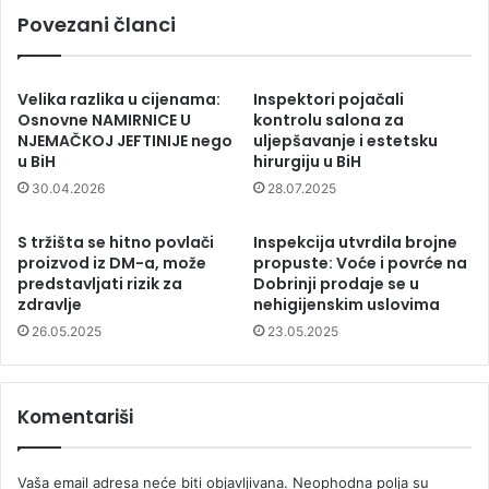
Povezani članci
Velika razlika u cijenama:
Inspektori pojačali
Osnovne NAMIRNICE U
kontrolu salona za
NJEMAČKOJ JEFTINIJE nego
uljepšavanje i estetsku
u BiH
hirurgiju u BiH
30.04.2026
28.07.2025
S tržišta se hitno povlači
Inspekcija utvrdila brojne
proizvod iz DM-a, može
propuste: Voće i povrće na
predstavljati rizik za
Dobrinji prodaje se u
zdravlje
nehigijenskim uslovima
26.05.2025
23.05.2025
Komentariši
Vaša email adresa neće biti objavljivana.
Neophodna polja su