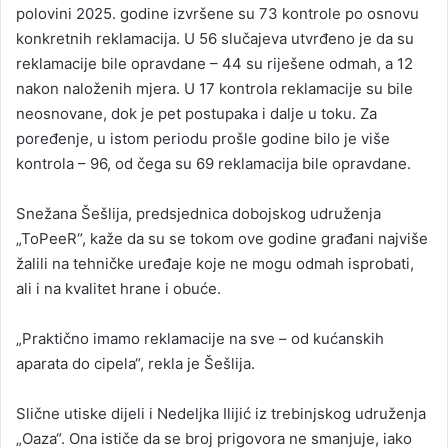
polovini 2025. godine izvršene su 73 kontrole po osnovu
konkretnih reklamacija. U 56 slučajeva utvrđeno je da su
reklamacije bile opravdane – 44 su riješene odmah, a 12
nakon naloženih mjera. U 17 kontrola reklamacije su bile
neosnovane, dok je pet postupaka i dalje u toku. Za
poređenje, u istom periodu prošle godine bilo je više
kontrola – 96, od čega su 69 reklamacija bile opravdane.
Snežana Šešlija, predsjednica dobojskog udruženja
„ToPeeR“, kaže da su se tokom ove godine građani najviše
žalili na tehničke uređaje koje ne mogu odmah isprobati,
ali i na kvalitet hrane i obuće.
„Praktično imamo reklamacije na sve – od kućanskih
aparata do cipela“, rekla je Šešlija.
Slične utiske dijeli i Nedeljka Ilijić iz trebinjskog udruženja
„Oaza“. Ona ističe da se broj prigovora ne smanjuje, iako