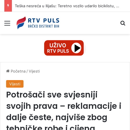
Teška nesreća u Ilijašu: Teretno vozilo udarilo biciklistu, 75-godišnjak zadržan u bolnici
Izbornik
Pr
Početna
/
Vijesti
Vijesti
Potrošači sve svjesniji
svojih prava – reklamacije i
dalje česte, najviše zbog
tehničke robe i cijena