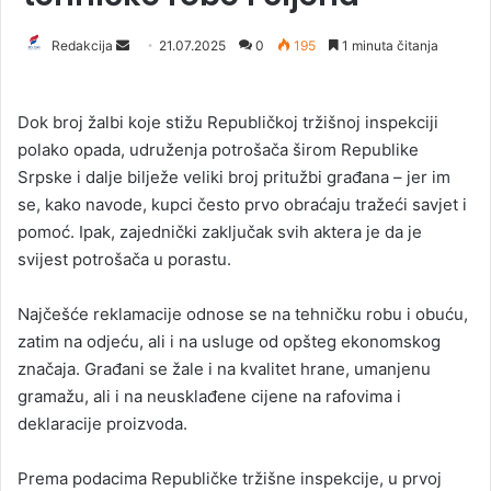
Redakcija
S
21.07.2025
0
195
1 minuta čitanja
e
n
Dok broj žalbi koje stižu Republičkoj tržišnoj inspekciji
d
polako opada, udruženja potrošača širom Republike
a
Srpske i dalje bilježe veliki broj pritužbi građana – jer im
n
se, kako navode, kupci često prvo obraćaju tražeći savjet i
e
pomoć. Ipak, zajednički zaključak svih aktera je da je
m
a
svijest potrošača u porastu.
i
l
Najčešće reklamacije odnose se na tehničku robu i obuću,
zatim na odjeću, ali i na usluge od opšteg ekonomskog
značaja. Građani se žale i na kvalitet hrane, umanjenu
gramažu, ali i na neusklađene cijene na rafovima i
deklaracije proizvoda.
Prema podacima Republičke tržišne inspekcije, u prvoj