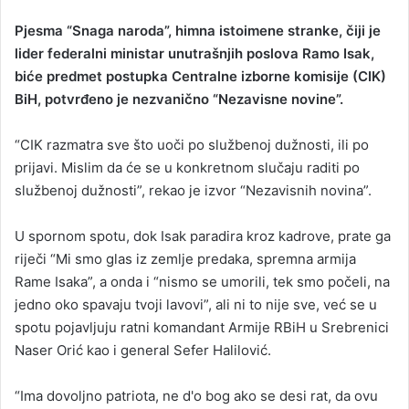
n
Pjesma “Snaga naroda”, himna istoimene stranke, čiji je
d
lider federalni ministar unutrašnjih poslova Ramo Isak,
a
biće predmet postupka Centralne izborne komisije (CIK)
n
BiH, potvrđeno je nezvanično “Nezavisne novine”.
e
m
a
“CIK razmatra sve što uoči po službenoj dužnosti, ili po
i
prijavi. Mislim da će se u konkretnom slučaju raditi po
l
službenoj dužnosti”, rekao je izvor “Nezavisnih novina”.
U spornom spotu, dok Isak paradira kroz kadrove, prate ga
riječi “Mi smo glas iz zemlje predaka, spremna armija
Rame Isaka”, a onda i “nismo se umorili, tek smo počeli, na
jedno oko spavaju tvoji lavovi”, ali ni to nije sve, već se u
spotu pojavljuju ratni komandant Armije RBiH u Srebrenici
Naser Orić kao i general Sefer Halilović.
“Ima dovoljno patriota, ne d'o bog ako se desi rat, da ovu