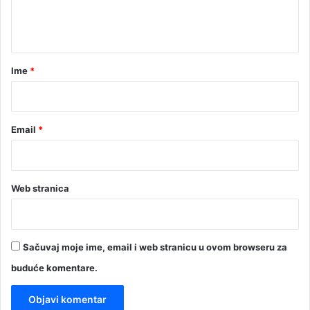
n
t
a
r
Ime
*
*
Email
*
Web stranica
Sačuvaj moje ime, email i web stranicu u ovom browseru za
buduće komentare.