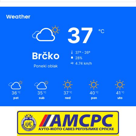
Weather
37
℃
Brčko
37º - 26º
28%
4.74 km/h
Poneki oblak
36
35
37
40
41
℃
℃
℃
℃
℃
pet
sub
ned
pon
uto