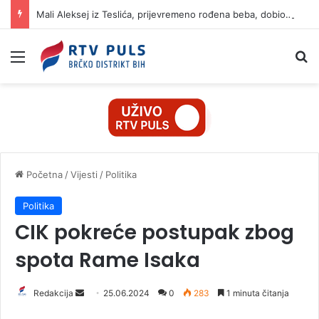
Mali Aleksej iz Teslića, prijevremeno rođena beba, dobio životnu bitku na UKC-u Srpske
Izbornik
Pr
Početna
/
Vijesti
/
Politika
Politika
CIK pokreće postupak zbog
spota Rame Isaka
Redakcija
S
25.06.2024
0
283
1 minuta čitanja
e