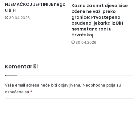
NJEMAČKOJ JEFTINIJE nego
Kazna za smrt djevojčice
u BiH
Džene ne važi preko
granice: Prvostepeno
30.04.2026
osuđena ljekarka iz BiH
nesmetano radi u
Hrvatskoj
30.04.2026
Komentariši
Vaša email adresa neće biti objavljivana.
Neophodna polja su
označena sa
*
K
o
m
e