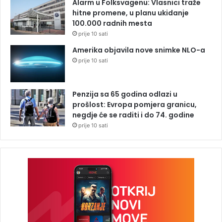
Alarm u Folksvagenu: Vlasnici traže
hitne promene, u planu ukidanje
100.000 radnih mesta
prije 10 sati
Amerika objavila nove snimke NLO-a
prije 10 sati
Penzija sa 65 godina odlazi u
prošlost: Evropa pomjera granicu,
negdje će se raditi i do 74. godine
prije 10 sati