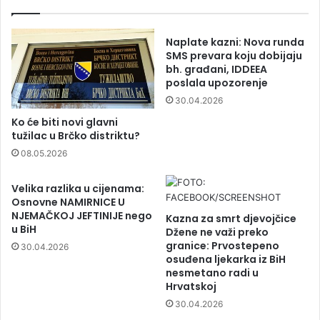
Naplate kazni: Nova runda
SMS prevara koju dobijaju
bh. građani, IDDEEA
poslala upozorenje
30.04.2026
Ko će biti novi glavni
tužilac u Brčko distriktu?
08.05.2026
Velika razlika u cijenama:
Osnovne NAMIRNICE U
NJEMAČKOJ JEFTINIJE nego
Kazna za smrt djevojčice
u BiH
Džene ne važi preko
granice: Prvostepeno
30.04.2026
osuđena ljekarka iz BiH
nesmetano radi u
Hrvatskoj
30.04.2026