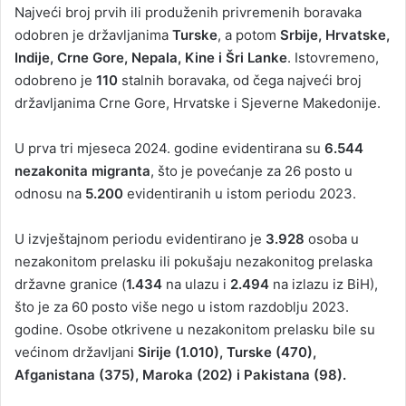
Najveći broj prvih ili produženih privremenih boravaka
odobren je državljanima
Turske
, a potom
Srbije, Hrvatske,
Indije, Crne Gore, Nepala, Kine i Šri Lanke
. Istovremeno,
odobreno je
110
stalnih boravaka, od čega najveći broj
državljanima Crne Gore, Hrvatske i Sjeverne Makedonije.
U prva tri mjeseca 2024. godine evidentirana su
6.544
nezakonita migranta
, što je povećanje za 26 posto u
odnosu na
5.200
evidentiranih u istom periodu 2023.
U izvještajnom periodu evidentirano je
3.928
osoba u
nezakonitom prelasku ili pokušaju nezakonitog prelaska
državne granice (
1.434
na ulazu i
2.494
na izlazu iz BiH),
što je za 60 posto više nego u istom razdoblju 2023.
godine. Osobe otkrivene u nezakonitom prelasku bile su
većinom državljani
Sirije (1.010), Turske (470),
Afganistana (375), Maroka (202) i Pakistana (98).