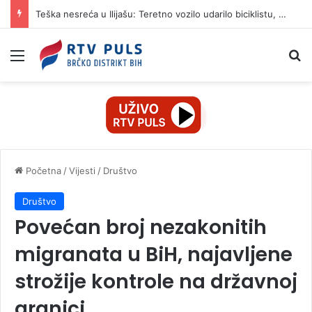
Teška nesreća u Ilijašu: Teretno vozilo udarilo biciklistu, 75-godišnjak zadržan u bolnici
Izbornik
Pr
Početna
/
Vijesti
/
Društvo
Društvo
Povećan broj nezakonitih
migranata u BiH, najavljene
strožije kontrole na državnoj
granici