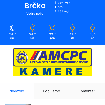
Brčko
24º - 24º
56%
1.38 km/h
Vedro nebo
24
34
39
41
38
℃
℃
℃
℃
℃
sub
ned
pon
uto
sri
Nedavno
Popularno
Komentari