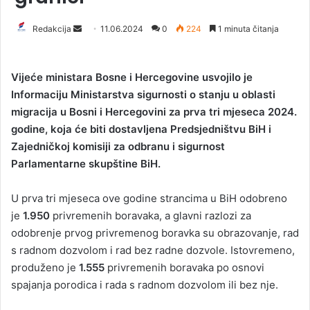
Redakcija
S
11.06.2024
0
224
1 minuta čitanja
e
n
Vijeće ministara Bosne i Hercegovine usvojilo je
d
Informaciju Ministarstva sigurnosti o stanju u oblasti
a
migracija u Bosni i Hercegovini za prva tri mjeseca 2024.
n
godine, koja će biti dostavljena Predsjedništvu BiH i
e
Zajedničkoj komisiji za odbranu i sigurnost
m
a
Parlamentarne skupštine BiH.
i
l
U prva tri mjeseca ove godine strancima u BiH odobreno
je
1.950
privremenih boravaka, a glavni razlozi za
odobrenje prvog privremenog boravka su obrazovanje, rad
s radnom dozvolom i rad bez radne dozvole. Istovremeno,
produženo je
1.555
privremenih boravaka po osnovi
spajanja porodica i rada s radnom dozvolom ili bez nje.