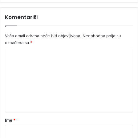
Komentariši
Vaša email adresa neće biti objavljivana.
Neophodna polja su
označena sa
*
K
o
m
e
n
t
a
r
Ime
*
*