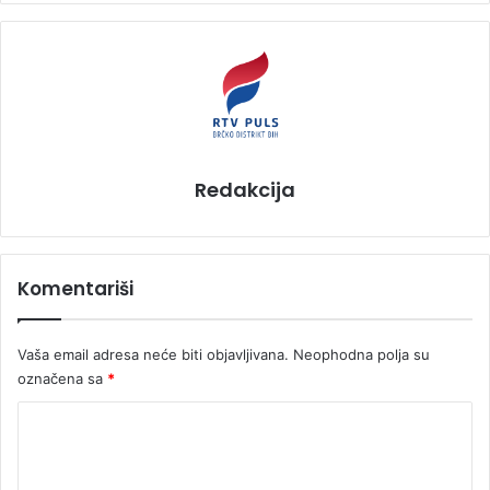
Redakcija
Komentariši
Vaša email adresa neće biti objavljivana.
Neophodna polja su
označena sa
*
K
o
m