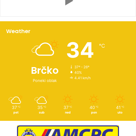
Weather
34
℃
Brčko
37º - 26º
40%
4.41 km/h
Poneki oblak
37
35
37
40
41
℃
℃
℃
℃
℃
pet
sub
ned
pon
uto