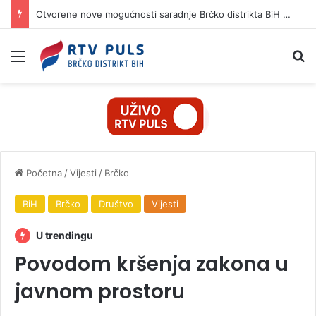
Otvorene nove mogućnosti saradnje Brčko distrikta BiH i Istanbulske privredne komore
Izbornik
Pr
Početna
/
Vijesti
/
Brčko
BiH
Brčko
Društvo
Vijesti
U trendingu
Povodom kršenja zakona u
javnom prostoru