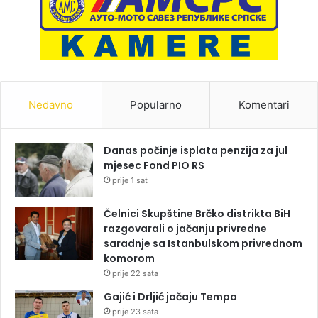
Nedavno
Popularno
Komentari
Danas počinje isplata penzija za jul
mjesec Fond PIO RS
prije 1 sat
Čelnici Skupštine Brčko distrikta BiH
razgovarali o jačanju privredne
saradnje sa Istanbulskom privrednom
komorom
prije 22 sata
Gajić i Drljić jačaju Tempo
prije 23 sata