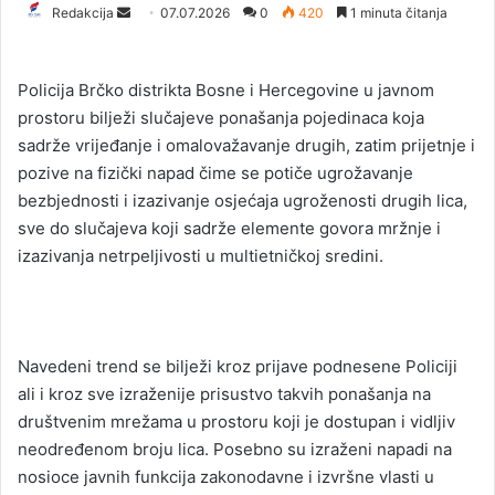
Redakcija
S
07.07.2026
0
420
1 minuta čitanja
e
n
Policija Brčko distrikta Bosne i Hercegovine u javnom
d
prostoru bilježi slučajeve ponašanja pojedinaca koja
a
sadrže vrijeđanje i omalovažavanje drugih, zatim prijetnje i
n
pozive na fizički napad čime se potiče ugrožavanje
e
bezbjednosti i izazivanje osjećaja ugroženosti drugih lica,
m
a
sve do slučajeva koji sadrže elemente govora mržnje i
i
izazivanja netrpeljivosti u multietničkoj sredini.
l
Navedeni trend se bilježi kroz prijave podnesene Policiji
ali i kroz sve izraženije prisustvo takvih ponašanja na
društvenim mrežama u prostoru koji je dostupan i vidljiv
neodređenom broju lica. Posebno su izraženi napadi na
nosioce javnih funkcija zakonodavne i izvršne vlasti u