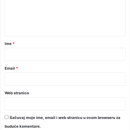
e
n
t
a
r
Ime
*
*
Email
*
Web stranica
Sačuvaj moje ime, email i web stranicu u ovom browseru za
buduće komentare.