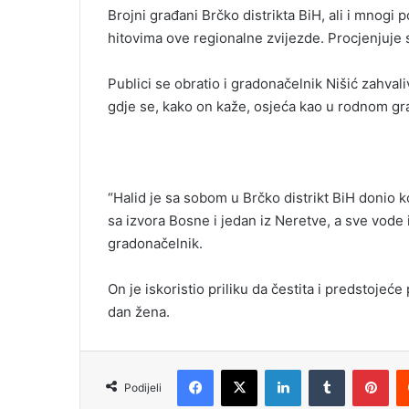
Brojni građani Brčko distrikta BiH, ali i mnogi 
hitovima ove regionalne zvijezde. Procjenjuje s
Publici se obratio i gradonačelnik Nišić zahvali
gdje se, kako on kaže, osjeća kao u rodnom gr
“Halid je sa sobom u Brčko distrikt BiH donio k
sa izvora Bosne i jedan iz Neretve, a sve vode iz
gradonačelnik.
On je iskoristio priliku da čestita i predstoje
dan žena.
Facebook
X
LinkedIn
Tumblr
Pinterest
Podijeli