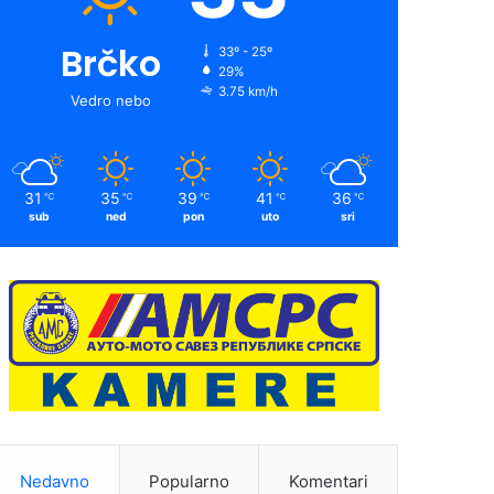
Brčko
33º - 25º
29%
3.75 km/h
Vedro nebo
31
35
39
41
36
℃
℃
℃
℃
℃
sub
ned
pon
uto
sri
Nedavno
Popularno
Komentari