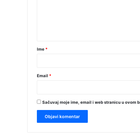
m
e
n
t
a
r
Ime
*
*
Email
*
Sačuvaj moje ime, email i web stranicu u ovom 