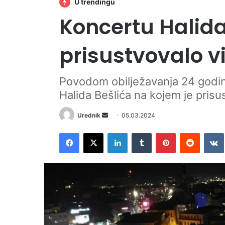
U trendingu
Koncertu Halid
prisustvovalo vi
Povodom obilježavanja 24 godin
Halida Bešlića na kojem je prisu
Urednik
S
05.03.2024
e
Facebook
X
LinkedIn
Tumblr
Pinterest
Reddit
VK
n
d
a
n
e
m
a
i