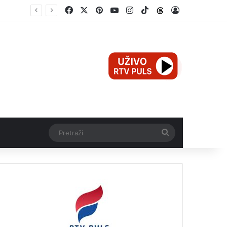
Facebook
X
Pinterest
YouTube
Instagram
TikTok
Threads
Log In
Teška nesreća u Ilijašu: Teretno vozilo udarilo biciklistu, 75-godišnjak zadržan u bolnici
Pretraži