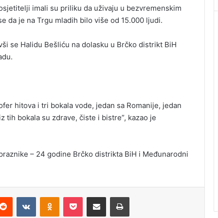
posjetitelji imali su priliku da uživaju u bezvremenskim
e da je na Trgu mladih bilo više od 15.000 ljudi.
vši se Halidu Bešliću na dolasku u Brčko distrikt BiH
adu.
ofer hitova i tri bokala vode, jedan sa Romanije, jedan
 tih bokala su zdrave, čiste i bistre”, kazao je
će praznike – 24 godine Brčko distrikta BiH i Međunarodni
Reddit
VKontakte
Odnoklassniki
Pocket
Podijeli putem Emaila
Štampaj