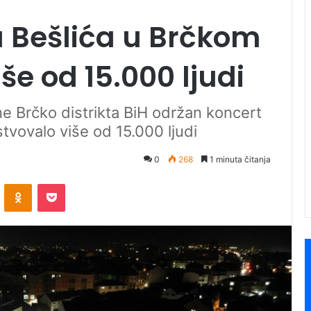
a Bešlića u Brčkom
še od 15.000 ljudi
e Brčko distrikta BiH održan koncert
stvovalo više od 15.000 ljudi
0
268
1 minuta čitanja
ontakte
Odnoklassniki
Pocket