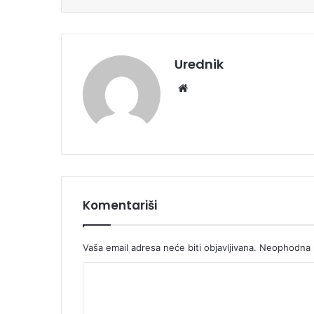
Urednik
We
bsi
te
Komentariši
Vaša email adresa neće biti objavljivana.
Neophodna p
K
o