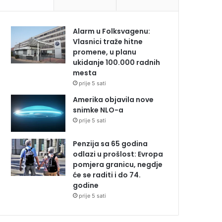
Alarm u Folksvagenu:
Vlasnici traže hitne
promene, u planu
ukidanje 100.000 radnih
mesta
prije 5 sati
Amerika objavila nove
snimke NLO-a
prije 5 sati
Penzija sa 65 godina
odlazi u prošlost: Evropa
pomjera granicu, negdje
će se raditi i do 74.
godine
prije 5 sati