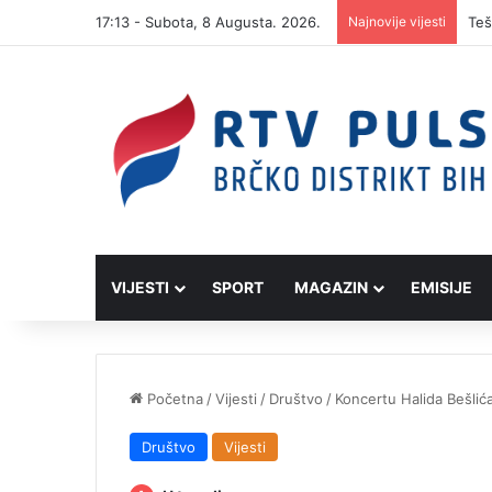
17:13 - Subota, 8 Augusta. 2026.
Najnovije vijesti
VIJESTI
SPORT
MAGAZIN
EMISIJE
Početna
/
Vijesti
/
Društvo
/
Koncertu Halida Bešlić
Društvo
Vijesti