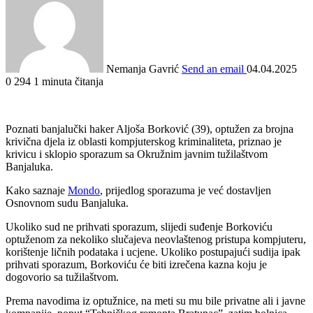
Nemanja Gavrić
Send an email
04.04.2025
0
294
1 minuta čitanja
Poznati banjalučki haker Aljoša Borković (39), optužen za brojna
krivična djela iz oblasti kompjuterskog kriminaliteta, priznao je
krivicu i sklopio sporazum sa Okružnim javnim tužilaštvom
Banjaluka.
Kako saznaje
Mondo
, prijedlog sporazuma je već dostavljen
Osnovnom sudu Banjaluka.
Ukoliko sud ne prihvati sporazum, slijedi suđenje Borkoviću
optuženom za nekoliko slučajeva neovlaštenog pristupa kompjuteru,
korištenje ličnih podataka i ucjene. Ukoliko postupajući sudija ipak
prihvati sporazum, Borkoviću će biti izrečena kazna koju je
dogovorio sa tužilaštvom.
Prema navodima iz optužnice, na meti su mu bile privatne ali i javne