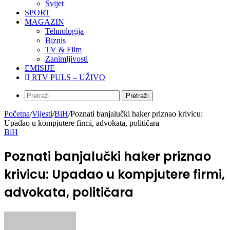
Svijet
SPORT
MAGAZIN
Tehnologija
Biznis
TV & Film
Zanimljivosti
EMISIJE
RTV PULS – UŽIVO
Pretraži
Početna
/
Vijesti
/
BiH
/
Poznati banjalučki haker priznao krivicu:
Upadao u kompjutere firmi, advokata, političara
BiH
Poznati banjalučki haker priznao
krivicu: Upadao u kompjutere firmi,
advokata, političara