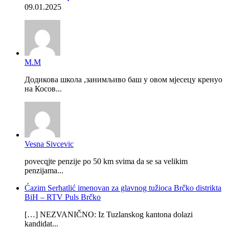
09.01.2025
М.М
Додикова школа ,занимљиво баш у овом мјесецу кренуо
на Косов...
Vesna Sivcevic
povecqjte penzije po 50 km svima da se sa velikim
penzijama...
Ćazim Serhatlić imenovan za glavnog tužioca Brčko distrikta
BiH – RTV Puls Brčko
[…] NEZVANIČNO: Iz Tuzlanskog kantona dolazi
kandidat...