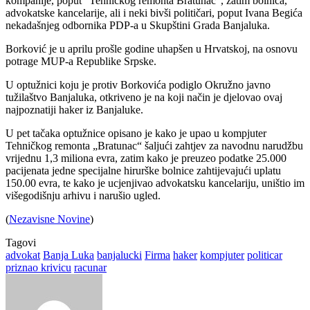
kompanije, poput “Tehničkog remonta Bratunac”, zatim bolnica,
advokatske kancelarije, ali i neki bivši političari, poput Ivana Begića
nekadašnjeg odbornika PDP-a u Skupštini Grada Banjaluka.
Borković je u aprilu prošle godine uhapšen u Hrvatskoj, na osnovu
potrage MUP-a Republike Srpske.
U optužnici koju je protiv Borkovića podiglo Okružno javno
tužilaštvo Banjaluka, otkriveno je na koji način je djelovao ovaj
najpoznatiji haker iz Banjaluke.
U pet tačaka optužnice opisano je kako je upao u kompjuter
Tehničkog remonta „Bratunac“ šaljući zahtjev za navodnu narudžbu
vrijednu 1,3 miliona evra, zatim kako je preuzeo podatke 25.000
pacijenata jedne specijalne hirurške bolnice zahtijevajući uplatu
150.00 evra, te kako je ucjenjivao advokatsku kancelariju, uništio im
višegodišnju arhivu i narušio ugled.
(
Nezavisne Novine
)
Tagovi
advokat
Banja Luka
banjalucki
Firma
haker
kompjuter
politicar
priznao krivicu
racunar