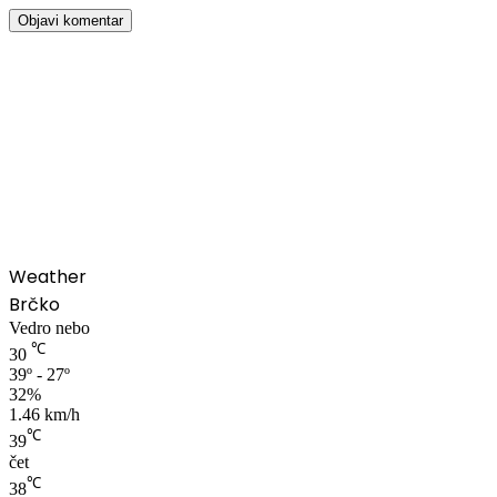
00:00
Weather
Brčko
Vedro nebo
℃
30
39º - 27º
32%
1.46 km/h
℃
39
čet
℃
38