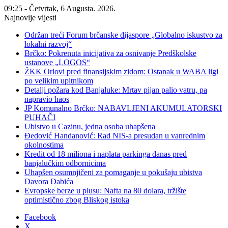
09:25 - Četvrtak, 6 Augusta. 2026.
Najnovije vijesti
Održan treći Forum brčanske dijaspore „Globalno iskustvo za
lokalni razvoj“
Brčko: Pokrenuta inicijativa za osnivanje Predškolske
ustanove „LOGOS“
ŽKK Orlovi pred finansijskim zidom: Ostanak u WABA ligi
po velikim upitnikom
Detalji požara kod Banjaluke: Mrtav pijan palio vatru, pa
napravio haos
JP Komunalno Brčko: NABAVLJENI AKUMULATORSKI
PUHAČI
Ubistvo u Cazinu, jedna osoba uhapšena
Đedović Handanović: Rad NIS-a presudan u vanrednim
okolnostima
Kredit od 18 miliona i naplata parkinga danas pred
banjalučkim odbornicima
Uhapšen osumnjičeni za pomaganje u pokušaju ubistva
Davora Dabića
Evropske berze u plusu: Nafta na 80 dolara, tržište
optimistično zbog Bliskog istoka
Facebook
X