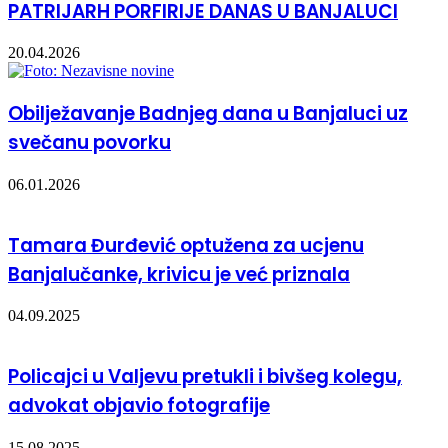
PATRIJARH PORFIRIJE DANAS U BANJALUCI
20.04.2026
Obilježavanje Badnjeg dana u Banjaluci uz
svečanu povorku
06.01.2026
Tamara Đurđević optužena za ucjenu
Banjalučanke, krivicu je već priznala
04.09.2025
Policajci u Valjevu pretukli i bivšeg kolegu,
advokat objavio fotografije
15.08.2025