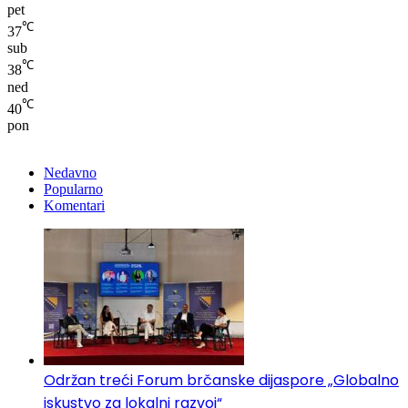
pet
℃
37
sub
℃
38
ned
℃
40
pon
Nedavno
Popularno
Komentari
Održan treći Forum brčanske dijaspore „Globalno
iskustvo za lokalni razvoj“