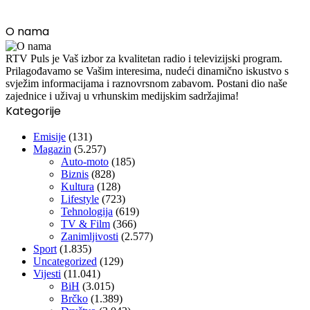
O nama
RTV Puls je Vaš izbor za kvalitetan radio i televizijski program.
Prilagođavamo se Vašim interesima, nudeći dinamično iskustvo s
svježim informacijama i raznovrsnom zabavom. Postani dio naše
zajednice i uživaj u vrhunskim medijskim sadržajima!
Kategorije
Emisije
(131)
Magazin
(5.257)
Auto-moto
(185)
Biznis
(828)
Kultura
(128)
Lifestyle
(723)
Tehnologija
(619)
TV & Film
(366)
Zanimljivosti
(2.577)
Sport
(1.835)
Uncategorized
(129)
Vijesti
(11.041)
BiH
(3.015)
Brčko
(1.389)