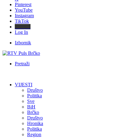
Pinterest
YouTube
Instagram
TikTok
Threads
Log In
Izbornik
Pretraži
VIJESTI
Društvo
Politika
Sve
BiH
Brčko
Društvo
Hronika
Politika
Region