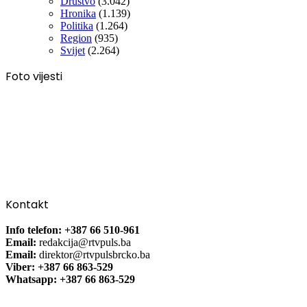
Društvo
(3.042)
Hronika
(1.139)
Politika
(1.264)
Region
(935)
Svijet
(2.264)
Foto vijesti
Kontakt
Info telefon: +387 66 510-961
Email:
redakcija@rtvpuls.ba
Email:
direktor@rtvpulsbrcko.ba
Viber: +387 66 863-529
Whatsapp: +387 66 863-529