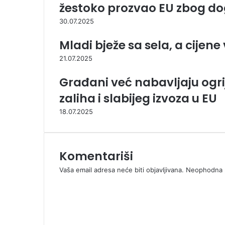
žestoko prozvao EU zbog 
30.07.2025
Mladi bježe sa sela, a cijen
21.07.2025
Građani već nabavljaju ogrij
zaliha i slabijeg izvoza u EU
18.07.2025
Komentariši
Vaša email adresa neće biti objavljivana.
Neophodna p
K
o
m
e
n