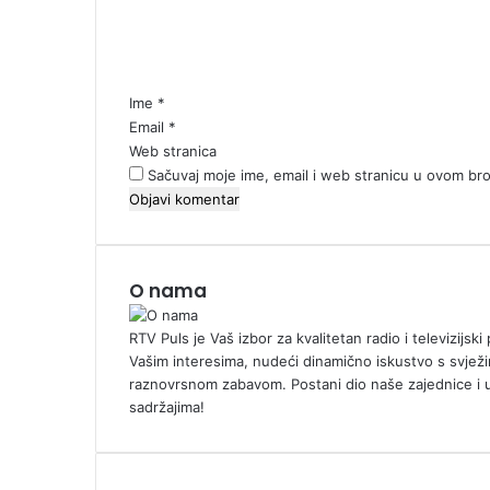
t
a
r
*
Ime
*
Email
*
Web stranica
Sačuvaj moje ime, email i web stranicu u ovom b
O nama
RTV Puls je Vaš izbor za kvalitetan radio i televizijs
Vašim interesima, nudeći dinamično iskustvo s svježi
raznovrsnom zabavom. Postani dio naše zajednice i 
sadržajima!