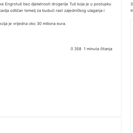
ke Engrotuš bez djelatnosti drogerije Tuš koja je u postupku
3
s
tavlja odličan temelj za budući rast zajedničkog ulaganja i
ija je vrijedna oko 30 miliona eura.
0
358
1 minuta čitanja