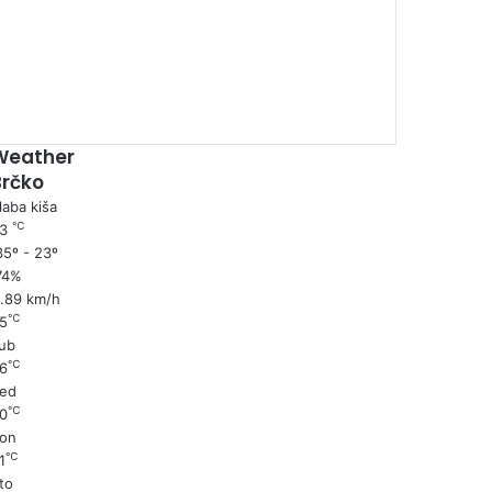
00:00
Weather
Brčko
laba kiša
℃
23
5º - 23º
74%
1.89 km/h
℃
5
ub
℃
6
ed
℃
0
on
℃
1
to