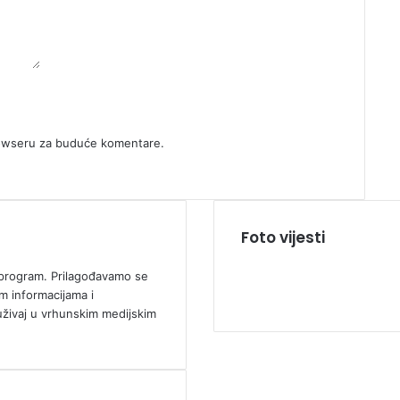
rowseru za buduće komentare.
Foto vijesti
ki program. Prilagođavamo se
m informacijama i
uživaj u vrhunskim medijskim