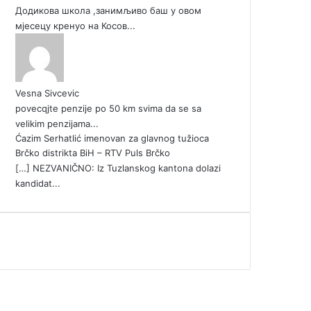
Додикова школа ,занимљиво баш у овом
мјесецу кренуо на Косов...
Vesna Sivcevic
povecqjte penzije po 50 km svima da se sa
velikim penzijama...
Ćazim Serhatlić imenovan za glavnog tužioca
Brčko distrikta BiH – RTV Puls Brčko
[…] NEZVANIČNO: Iz Tuzlanskog kantona dolazi
kandidat...