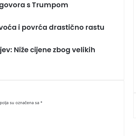
dogovora s Trumpom
e voća i povrća drastično rastu
ev: Niže cijene zbog velikih
olja su označena sa
*