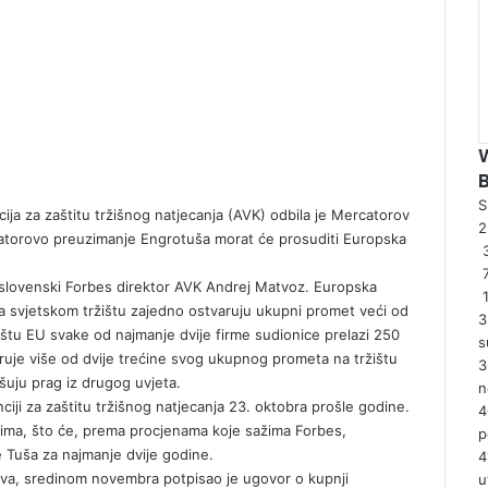
S
ja za zaštitu tržišnog natjecanja (AVK) odbila je Mercatorov
catorovo preuzimanje Engrotuša morat će prosuditi Europska
3
 slovenski Forbes direktor AVK Andrej Matvoz. Europska
a svjetskom tržištu zajedno ostvaruju ukupni promet veći od
3
ištu EU svake od najmanje dvije firme sudionice prelazi 250
s
aruje više od dvije trećine svog ukupnog prometa na tržištu
3
ašuju prag iz drugog uvjeta.
n
iji za zaštitu tržišnog natjecanja 23. oktobra prošle godine.
4
stima, što će, prema procjenama koje sažima Forbes,
p
 Tuša za najmanje dvije godine.
4
nova, sredinom novembra potpisao je ugovor o kupnji
u