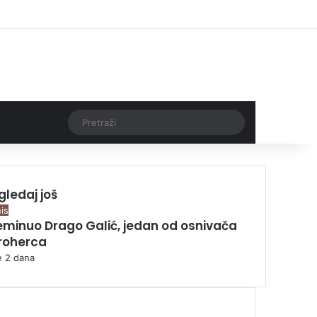
Facebook
X
Pinterest
YouTube
Instagram
TikTok
Log In
Threads
Pretraži
gledaj još
is
eminuo Drago Galić, jedan od osnivača
roherca
je 2 dana