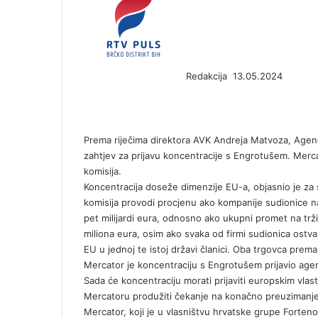
e
n
d
a
n
Redakcija
13.05.2024
e
F
X
L
T
P
R
V
O
P
m
a
i
u
i
e
K
d
o
a
c
n
m
n
d
o
n
c
i
e
k
b
t
d
n
o
k
l
Prema riječima direktora AVK Andreja Matvoza, Agenci
b
e
l
e
i
t
k
e
zahtjev za prijavu koncentracije s Engrotušem. Mer
o
d
r
r
t
a
l
t
komisija.
o
I
e
k
a
Koncentracija doseže dimenzije EU-a, objasnio je za
k
n
s
t
s
komisija provodi procjenu ako kompanije sudionice n
t
e
s
pet milijardi eura, odnosno ako ukupni promet na trž
n
miliona eura, osim ako svaka od firmi sudionica ostv
i
EU u jednoj te istoj državi članici. Oba trgovca prem
k
Mercator je koncentraciju s Engrotušem prijavio agenc
i
Sada će koncentraciju morati prijaviti europskim vla
Mercatoru produžiti čekanje na konačno preuzimanje
Mercator, koji je u vlasništvu hrvatske grupe Forte