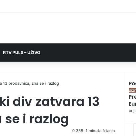
RTV PULS – UŽIVO
Po
a 13 prodavnica, zna se i razlog
C
Bizn
i div zatvara 13
Pr
l
Eu
o
s
pri
 se i razlog
e
0
358
1 minuta čitanja